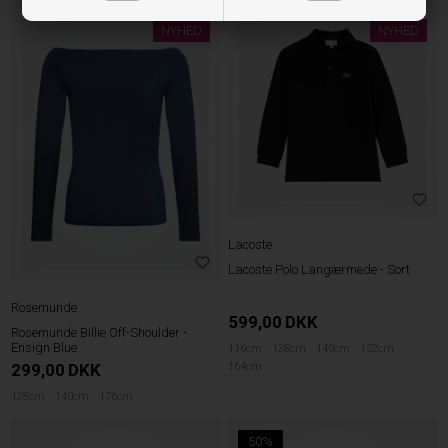
NYHED
NYHED
Lacoste
Lacoste Polo Langærmede - Sort
Rosemunde
599,00
DKK
Rosemunde Billie Off-Shoulder -
Ensign Blue
116cm
128cm
140cm
152cm
299,00
DKK
164cm
128cm
140cm
176cm
50%