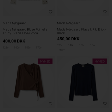
Mads Nørgaard
Mads Nørgaard
Mads Nørgaard Bluse Pointella
Mads Nørgaard Klassik Rib Elliot -
Trudy - Vanilla Ice/Cocoa
Black
450,00
DKK
400,00
DKK
128cm
140cm
152cm
164cm
128cm
140cm
152cm
176cm
176cm
NYHED
NYHED