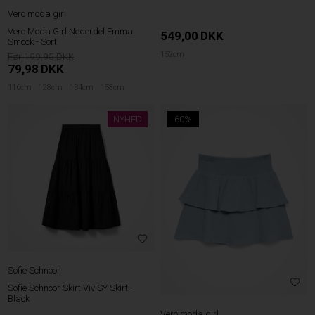
Vero moda girl
Vero Moda Girl Nederdel Emma
549,00
DKK
Smock - Sort
152cm
199,95
79,98
DKK
116cm
128cm
134cm
158cm
NYHED
60%
Sofie Schnoor
Sofie Schnoor Skirt ViviSY Skirt -
Black
Vero moda girl