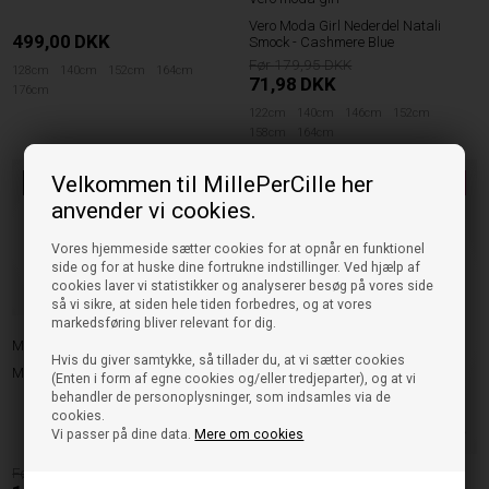
Vero Moda Girl Nederdel Natali
499,00
DKK
Smock - Cashmere Blue
179,95
128cm
140cm
152cm
164cm
71,98
DKK
176cm
122cm
140cm
146cm
152cm
158cm
164cm
Velkommen til MillePerCille her
50%
NYHED
anvender vi cookies.
Vores hjemmeside sætter cookies for at opnår en funktionel
side og for at huske dine fortrukne indstillinger. Ved hjælp af
cookies laver vi statistikker og analyserer besøg på vores side
så vi sikre, at siden hele tiden forbedres, og at vores
markedsføring bliver relevant for dig.
Marmar Copenhagen
Hvis du giver samtykke, så tillader du, at vi sætter cookies
Marmar Nederdel Leo - Lilac Leo
(Enten i form af egne cookies og/eller tredjeparter), og at vi
behandler de personoplysninger, som indsamles via de
cookies.
Vi passer på dine data.
Mere om cookies
379,00
GRUNT