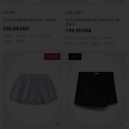
GRUNT
Kids ONLY
Grunt Nederdel Anti Dots - Brown
Kids Only Nederdel Poptrash Life -
Black
350,00
DKK
199,95
DKK
128cm
140cm
152cm
164cm
116cm
122cm
128cm
134cm
176cm
188cm
146cm
152cm
158cm
164cm
NYHED
60%