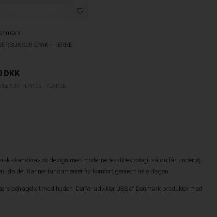
Denmark
ERBUKSER 2PAK - HERRE -
0
DKK
MEDIUM
LARGE
XLARGE
isk skandinavisk design med moderne tekstilteknologi, så du får undertøj,
ben, da det danner fundamentet for komfort gennem hele dagen.
ig være behageligt mod huden. Derfor udvikler JBS of Denmark produkter med