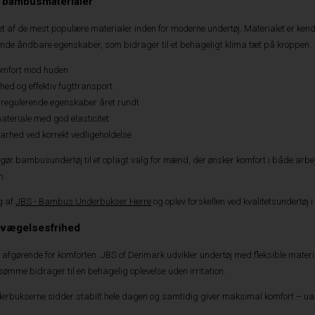
 bambusmaterialer
t af de mest populære materialer inden for moderne undertøj. Materialet er ken
de åndbare egenskaber, som bidrager til et behageligt klima tæt på kroppen.
komfort mod huden
ed og effektiv fugttransport
regulerende egenskaber året rundt
materiale med god elasticitet
rhed ved korrekt vedligeholdelse
ør bambusundertøj til et oplagt valg for mænd, der ønsker komfort i både arbejd
n.
g af
JBS - Bambus Underbukser Herre
og oplev forskellen ved kvalitetsundertøj
evægelsesfrihed
afgørende for komforten. JBS of Denmark udvikler undertøj med fleksible materia
 sømme bidrager til en behagelig oplevelse uden irritation.
derbukserne sidder stabilt hele dagen og samtidig giver maksimal komfort – uan