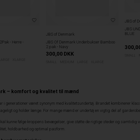
JBS of 
JBS UND
BLUE
JBS of Denmark
Pak - Herre -
JBS Of Denmark Underbukser Bamboo
300,0
2.pak - Navy
300,00
DKK
SMALL
LARGE
XLARGE
SMALL
MEDIUM
LARGE
XLARGE
k – komfort og kvalitet til mænd
 i generationer været synonym med kvalitetsundertøj. Brandet kombinerer klass
hageligt og holder længe. For mange mænd er undertøj en vigtig del af gardero
 skal kunne følge kroppens bevægelser, give støtte de rigtige steder og samtid
litet, holdbarhed og optimal pasform.