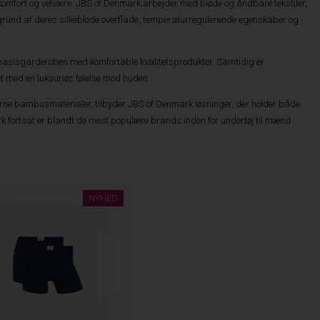
e komfort og velvære. JBS of Denmark arbejder med bløde og åndbare tekstiler,
å grund af deres silkebløde overflade, temperaturregulerende egenskaber og
e basisgarderoben med komfortable kvalitetsprodukter. Samtidig er
tet med en luksuriøs følelse mod huden.
erne bambusmaterialer, tilbyder JBS of Denmark løsninger, der holder både
rk fortsat er blandt de mest populære brands inden for undertøj til mænd.
NYHED