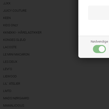
JJXX
Brug skån
JUICY COUTURE
Vask ligne
Undgå over
KEEN
KIDS ONLY
Ved korrekt vedlige
KKNEKKI - HÅRELASTIKKER
Med JBS of Denmark
får du produkter, 
KONGES SLØJD
Nødvendige
LACOSTE
LE MINI MACARON
LES DEUX
LEVI'S
LIEWOOD
LIL´ ATELIER
LMTD
MADS NØRGAARD
MAMALICIOUS