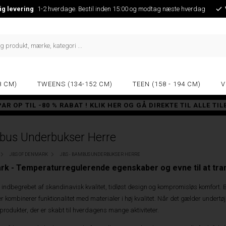
ig levering
1-2 hverdage. Bestil inden 15:00 og modtag næste hverdag
8 CM)
TWEENS (134-152 CM)
TEEN (158 - 194 CM)
V
PAR OP TIL -80 % RABAT ! KLIK HER OG GÅ DIREKTE TIL ALLE TI
bus Underbukser Herre
JBS OF DENMARK
JBS - BAMBUS UNDERBUKSER HERRE
k - Temperaturregulerende egenskaber og evne til at tra
indbegrebet af skandinavisk kvalitet, tidløst design og kompromisløs komfort. 
r kombinerer funktionalitet med materialer i høj kvalitet. Når det gælder under
odukter, der er skabt til hverdagens mange aktiviteter.