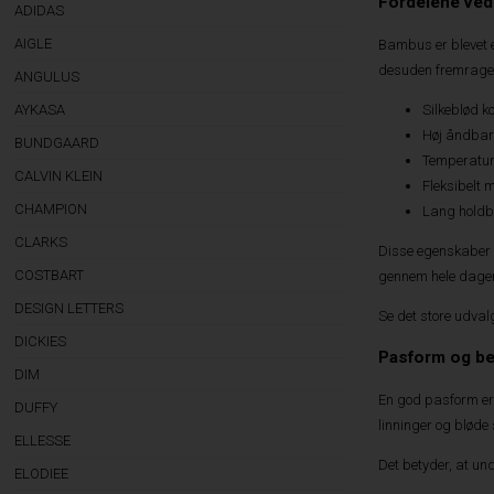
Fordelene ved
ADIDAS
AIGLE
Bambus er blevet e
desuden fremragen
ANGULUS
Silkeblød 
AYKASA
Høj åndbarh
BUNDGAARD
Temperatur
CALVIN KLEIN
Fleksibelt 
CHAMPION
Lang holdba
CLARKS
Disse egenskaber g
COSTBART
gennem hele dage
DESIGN LETTERS
Se det store udval
DICKIES
Pasform og b
DIM
En god pasform er 
DUFFY
linninger og bløde
ELLESSE
Det betyder, at un
ELODIEE