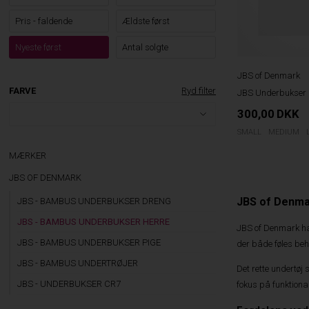
Pris - faldende
Ældste først
Nyeste først
Antal solgte
JBS of Denmark
FARVE
Ryd filter
JBS Underbukser 2
300,00
DKK
SMALL
MEDIUM
MÆRKER
JBS OF DENMARK
JBS of Denmar
JBS - BAMBUS UNDERBUKSER DRENG
JBS - BAMBUS UNDERBUKSER HERRE
JBS of Denmark har
JBS - BAMBUS UNDERBUKSER PIGE
der både føles be
JBS - BAMBUS UNDERTRØJER
Det rette undertøj
JBS - UNDERBUKSER CR7
fokus på funktiona