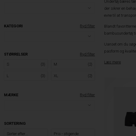
Undertøj bæres tæt
der sikrer en beha
evne til at transpo
KATEGORI
Ryd filter
Blandt favorittern
bambusundertøj til 
Uanset om du søger
pasform og kvalite
STØRRELSER
Ryd filter
Læs mere
S
(3)
M
(2)
L
(3)
XL
(2)
MÆRKE
Ryd filter
SORTERING
Sorter efter...
Pris - stigende