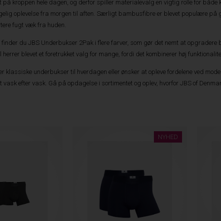
 på kroppen hele dagen, og derfor spiller materialevalg en vigtig rolle for båd
gelig oplevelse fra morgen til aften. Særligt bambusfibre er blevet populære p
rtere fugt væk fra huden.
e finder du JBS Underbukser 2Pak i flere farver, som gør det nemt at opgrader
herrer blevet et foretrukket valg for mange, fordi det kombinerer høj funktionali
 klassiske underbukser til hverdagen eller ønsker at opleve fordelene ved mod
t vask efter vask. Gå på opdagelse i sortimentet og oplev, hvorfor JBS of Denma
NYHED