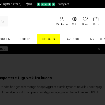
Vi bytter efter jul
🎅🏼
Trustpilot
Min konto
Sete
Gemt
Kurv
OKSEN
FODTØJ
UDSALG
GAVEKORT
NYHEDER
LBUD
nsportere fugt væk fra huden.
Brandet har gennem mange år opbygget et stærkt ry for at udvikle undertøj og
tøj til mænd, er komfort og pasform afgørende, og netop her udmærker JBS of