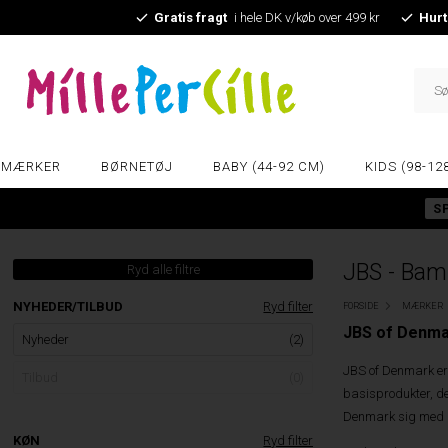
Gratis fragt
i hele DK v/køb over 499 kr
Hurt
MÆRKER
BØRNETØJ
BABY (44-92 CM)
KIDS (98-12
S
JBS - Bam
Ryd alle filtre
NYHEDER/TILBUD
Ryd filter
FORSIDE
MÆRKER
JBS of Denmar
Nyheder
(2)
JBS of Denmark er 
Tilbud
(0)
basisprodukter, de
Denmark sig med pr
KØN
Ryd filter