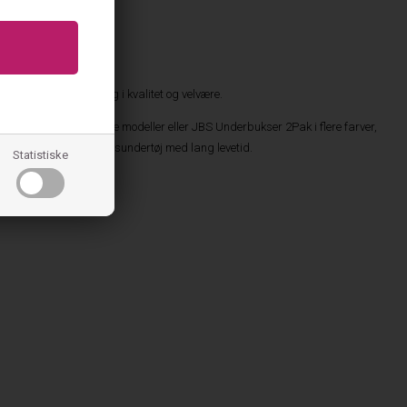
ark til en investering i kvalitet og velvære.
m du vælger klassiske modeller eller JBS Underbukser 2Pak i flere farver,
nd, der ønsker kvalitetsundertøj med lang levetid.
Statistiske