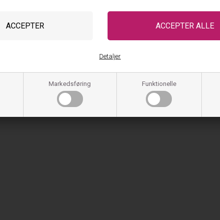
somt vaskemiddel
nde farver sammen
dreven brug af skyllemiddel
holdelse holder undertøjet både pasform og komfort i lang tid. Det gør JBS of Denm
Detaljer
 får du undertøj udviklet med fokus på materialer, funktion og design. Uanset o
der leverer komfort dag efter dag. Derfor er JBS of Denmark et oplagt valg for mæ
Markedsføring
Funktionelle