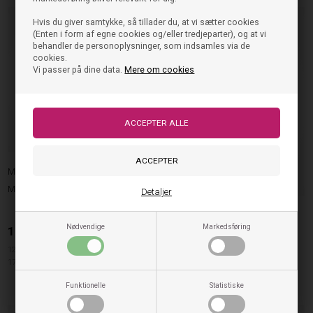
NYHED
50%
Hvis du giver samtykke, så tillader du, at vi sætter cookies
(Enten i form af egne cookies og/eller tredjeparter), og at vi
behandler de personoplysninger, som indsamles via de
cookies.
Vi passer på dine data.
Mere om cookies
Molo
Molo Vinterjakke Harper - Black
Detaljer
Tommy Hilfiger
Nødvendige
Markedsføring
1.550,00
DKK
Tommy Hilfiger Vinterjakke Hooded
Parka - Washed Black
128cm
140cm
152cm
164cm
1.599,00
176cm
799,50
DKK
Funktionelle
Statistiske
128cm
164cm
176cm