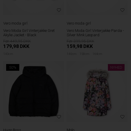
Vero moda girl
Vero moda girl
Vero Moda Girl Vinterjakke Parda -
Vero Moda Girl Vinterjakke Gret
Silver Mink Leopard
Akylie Jacket - Black
399,95
449,95
159,98
DKK
179,98
DKK
140cm
158cm
164cm
140cm
50%
NYHED
Hugo Boss
Molo