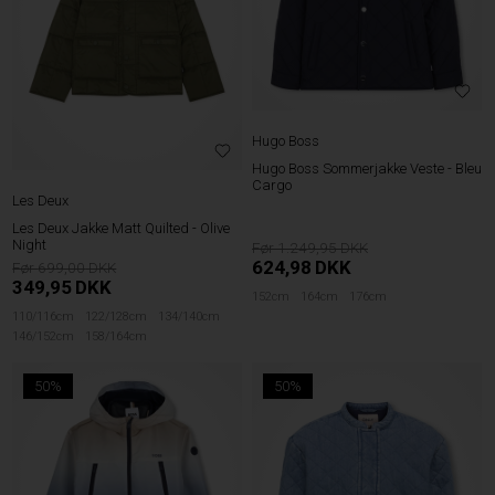
Hugo Boss
Hugo Boss Sommerjakke Veste - Bleu
Cargo
Les Deux
Les Deux Jakke Matt Quilted - Olive
Night
1.249,95
624,98
DKK
699,00
349,95
DKK
152cm
164cm
176cm
110/116cm
122/128cm
134/140cm
146/152cm
158/164cm
50%
50%