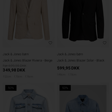
Jack & Jones børn
Jack & Jones børn
Jack & Jones Blazer Riviera - Beige
Jack & Jones Blazer Solar - Black
699,95
599,95
DKK
349,98
DKK
146cm
170cm
152cm
170cm
176cm
50%
50%