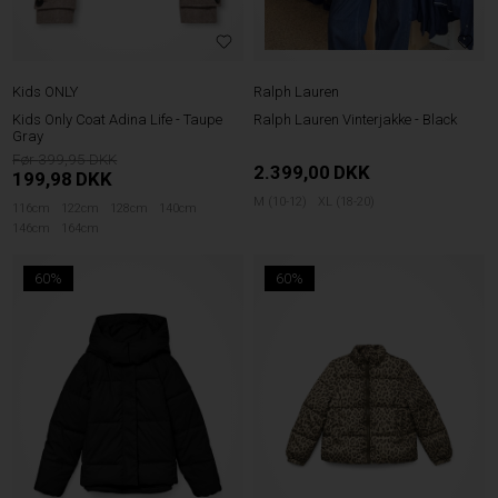
Kids ONLY
Ralph Lauren
Kids Only Coat Adina Life - Taupe
Ralph Lauren Vinterjakke - Black
Gray
399,95
2.399,00
DKK
199,98
DKK
M (10-12)
XL (18-20)
116cm
122cm
128cm
140cm
146cm
164cm
60%
60%