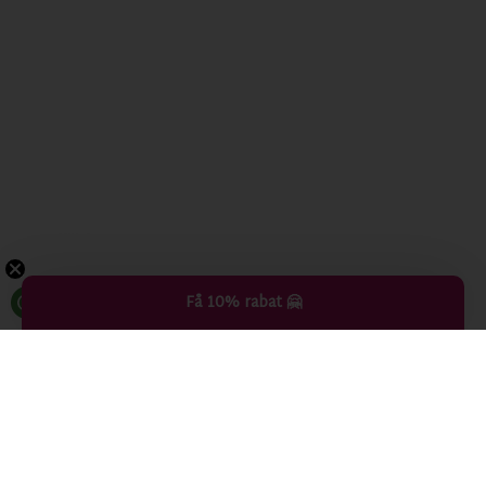
Få 10% rabat
🤗