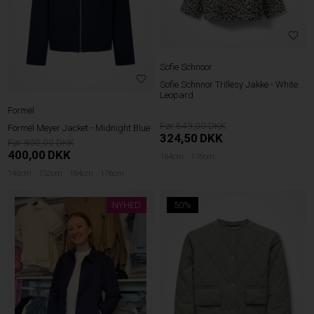
Sofie Schnoor
Sofie Schnnor Trillesy Jakke - White
Leopard
Formël
649,00
Formël Meyer Jacket - Midnight Blue
324,50
DKK
800,00
400,00
DKK
164cm
176cm
140cm
152cm
164cm
176cm
NYHED
50%