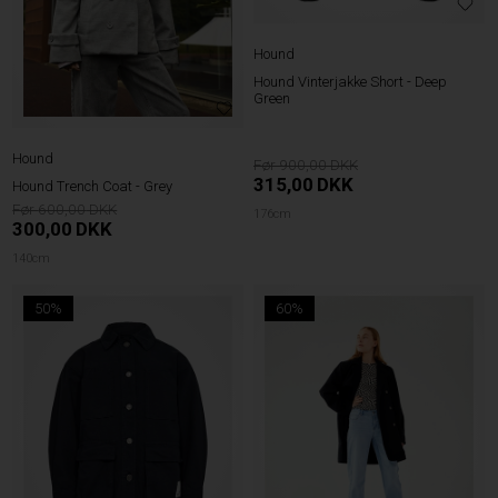
Hound
Hound Vinterjakke Short - Deep
Green
Hound
900,00
315,00
DKK
Hound Trench Coat - Grey
600,00
176cm
300,00
DKK
140cm
50%
60%