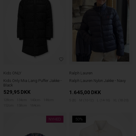
Ralph Lauren
Kids ONLY
Ralph Lauren Nylon Jakke - Navy
Kids Only Mia Lang Puffer Jakke -
Black
529,95
DKK
1.645,00
DKK
128cm
134cm
140cm
146cm
S (8)
M (10-12)
L (14-16)
XL (18-20)
152cm
158cm
164cm
NYHED
50%