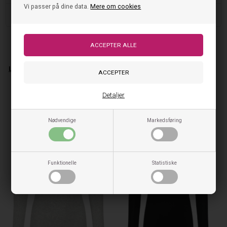
Vi passer på dine data.
Mere om cookies
Størrelse og pasform
Rosemunde Rib Bluse – Grå
Rosemunde Rib Bluse – Sort
Langærmet Blondebluse i Light
Langærmet Blondebluse
Grey Melange
299,00
DKK
299,00
DKK
På lager, klar til levering
Detaljer
På lager, klar til levering
Nødvendige
Markedsføring
Funktionelle
Statistiske