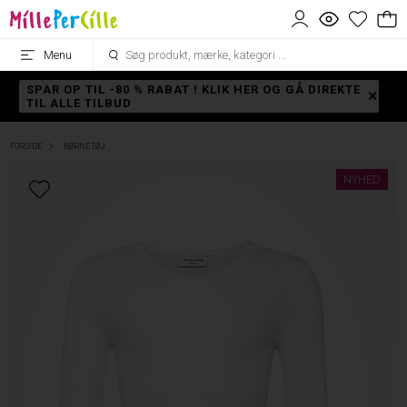
Menu
SPAR OP TIL -80 % RABAT ! KLIK HER OG GÅ DIREKTE
TIL ALLE TILBUD
FORSIDE
BØRNETØJ
NYHED