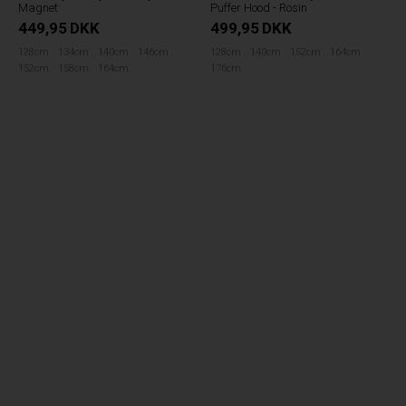
Magnet
Puffer Hood - Rosin
449,95
DKK
499,95
DKK
128cm
134cm
140cm
146cm
128cm
140cm
152cm
164cm
152cm
158cm
164cm
176cm