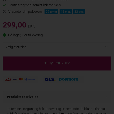
Gratis fragt ved samlet køb over 499,-
Vi sender din pakke om:
09
46
32
timer
min.
sek.
299,00
DKK
På lager, klar til levering
Produktbeskrivelse
En feminin, elegant og helt uundværlig Rosemunde rib bluse i klassisk
hvid. Den bløde ribkvalitet kombineret med de fine blondedetaljer giver