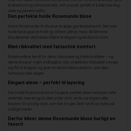
et eksklusivt og romantisk look, som passer perfekt til både hverdag,
skole og pænere outfits.
Den perfekte hvide Rosemunde bluse
Denne Rosemunde rib bluse er en ægte garderobefavorit. Den rene
hvide farve giver et friskt og stilrent udtryk, mens de feminine
blondekanter ved halsen tilfører et elegant og eksklusivt touch.
Blød ribkvalitet med fantastisk komfort
Rosemunde er kendt for deres luksuriøse og bløde kvaliteter – og
denne bluse er ingen undtagelse. Den strækbare ribkvalitet smyger
sig flot til kroppen og giver en komfortabel pasform, som føles
fantastisk hele dagen.
Elegant alene – perfekt til layering
Den hvide Rosemunde bluse fungerer perfekt alene med jeans eller
nederdel, men er også ideel under strik, veste, cardigans eller
blazere. En alsidig style, som kan bruges året rundt og styles på
utallige måder.
Derfor bliver denne Rosemunde bluse hurtigt en
favorit