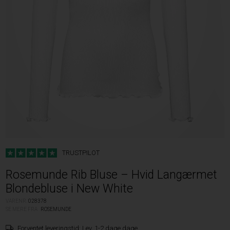
TRUSTPILOT
Rosemunde Rib Bluse – Hvid Langærmet
Blondebluse i New White
VARENR.
028378
SE MERE FRA
ROSEMUNDE
Forventet leveringstid:
Lev. 1-2 dage dage