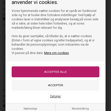
anvender vi cookies.
Timberland
Vingino
Timberland Kasket Skatercap - Sort
Vingino Kasket Ubana - Navy
Vores hjemmeside sætter cookies for at opnår en funktionel
224,95
149,95
side og for at huske dine fortrukne indstillinger. Ved hjælp af
89,98
DKK
44,99
DKK
cookies laver vi statistikker og analyserer besøg på vores side
så vi sikre, at siden hele tiden forbedres, og at vores
Hue 52/54cm
One Size
markedsføring bliver relevant for dig.
Hvis du giver samtykke, så tillader du, at vi sætter cookies
70%
(Enten i form af egne cookies og/eller tredjeparter), og at vi
behandler de personoplysninger, som indsamles via de
cookies.
Vi passer på dine data.
Mere om cookies
Vingino
Vingino Kasket Uliene - Hvid
Detaljer
149,95
44,99
DKK
Nødvendige
Markedsføring