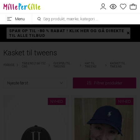
Menu
SPAR OP TIL -80 % RABAT ! KLIK HER OG GÅ DIREKTE
TIL ALLE TILBUD
Kasket til tweens
TWEENS (134-152
OVERTØJ TIL
HAT TIL
KASKET TIL
FORSIDE
CM)
TWEENS
TWEENS
TWEENS
Filtrer produkter
NYHED
NYHED