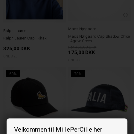
Mads Nørgaard
Ralph Lauren
Mads Nørgaard Cap Shadow Chloe
Ralph Lauren Cap - Khaki
- Agave Green
450,00
325,00
DKK
175,00
DKK
ONE SIZE
ONE SIZE
60%
70%
Velkommen til MillePerCille her