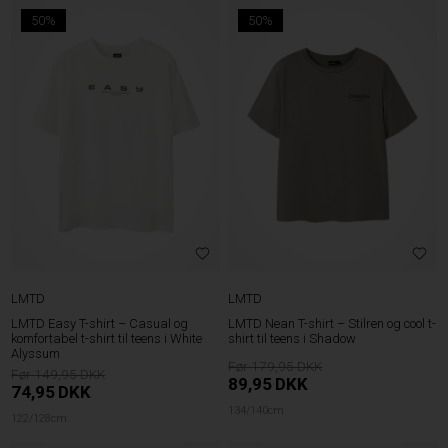
50%
50%
LMTD
LMTD
LMTD Easy T-shirt – Casual og
LMTD Nean T-shirt – Stilren og cool t-
komfortabel t-shirt til teens i White
shirt til teens i Shadow
Alyssum
179,95
149,95
89,95
DKK
74,95
DKK
134/140cm
122/128cm