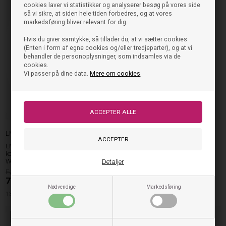
cookies laver vi statistikker og analyserer besøg på vores side
så vi sikre, at siden hele tiden forbedres, og at vores
markedsføring bliver relevant for dig.
Hvis du giver samtykke, så tillader du, at vi sætter cookies
(Enten i form af egne cookies og/eller tredjeparter), og at vi
behandler de personoplysninger, som indsamles via de
cookies.
Vi passer på dine data.
Mere om cookies
LMTD
LMTD
LMTD Hures T-shirt – Cool og
LMTD Dinci T-shirt – Feminin og
komfortabel t-shirt til teens i Bright
trendy t-shirt til teens i navy
White
Detaljer
149,95
129,95
DKK
74,98
DKK
134/140cm
146/152cm
Nødvendige
Markedsføring
134/140cm
170/176cm
50%
50%