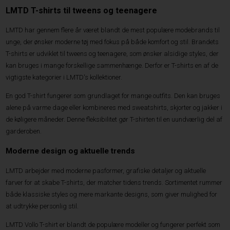
LMTD T-shirts til tweens og teenagere
LMTD har gennem flere år været blandt de mest populære modebrands til
unge, der ønsker moderne tøj med fokus på både komfort og stil. Brandets
T-shirts er udviklet til tweens og teenagere, som ønsker alsidige styles, der
kan bruges i mange forskellige sammenhænge. Derfor er T-shirts en af de
vigtigste kategorier i LMTD's kollektioner.
En god T-shirt fungerer som grundlaget for mange outfits. Den kan bruges
alene på varme dage eller kombineres med sweatshirts, skjorter og jakker i
de køligere måneder. Denne fleksibilitet gør T-shirten til en uundværlig del af
garderoben.
Moderne design og aktuelle trends
LMTD arbejder med moderne pasformer, grafiske detaljer og aktuelle
farver for at skabe T-shirts, der matcher tidens trends. Sortimentet rummer
både klassiske styles og mere markante designs, som giver mulighed for
at udtrykke personlig stil.
LMTD Vollo T-shirt er blandt de populære modeller og fungerer perfekt som