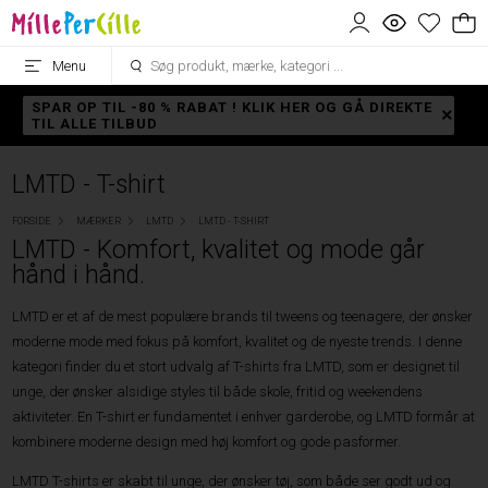
Menu
SPAR OP TIL -80 % RABAT ! KLIK HER OG GÅ DIREKTE
TIL ALLE TILBUD
LMTD - T-shirt
FORSIDE
MÆRKER
LMTD
LMTD - T-SHIRT
LMTD - Komfort, kvalitet og mode går
hånd i hånd.
LMTD er et af de mest populære brands til tweens og teenagere, der ønsker
moderne mode med fokus på komfort, kvalitet og de nyeste trends. I denne
kategori finder du et stort udvalg af T-shirts fra LMTD, som er designet til
unge, der ønsker alsidige styles til både skole, fritid og weekendens
aktiviteter. En T-shirt er fundamentet i enhver garderobe, og LMTD formår at
kombinere moderne design med høj komfort og gode pasformer.
LMTD T-shirts er skabt til unge, der ønsker tøj, som både ser godt ud og