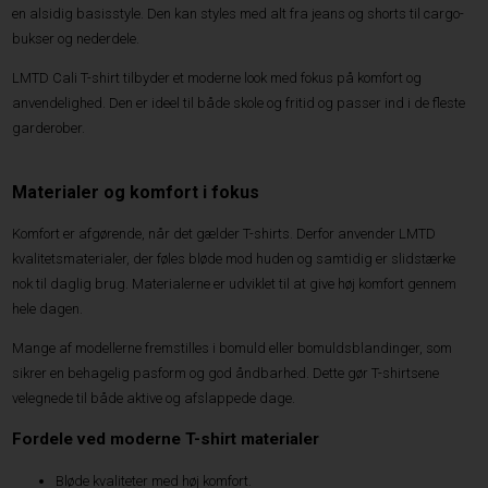
en alsidig basisstyle. Den kan styles med alt fra jeans og shorts til cargo-
bukser og nederdele.
LMTD Cali T-shirt tilbyder et moderne look med fokus på komfort og
anvendelighed. Den er ideel til både skole og fritid og passer ind i de fleste
garderober.
Materialer og komfort i fokus
Komfort er afgørende, når det gælder T-shirts. Derfor anvender LMTD
kvalitetsmaterialer, der føles bløde mod huden og samtidig er slidstærke
nok til daglig brug. Materialerne er udviklet til at give høj komfort gennem
hele dagen.
Mange af modellerne fremstilles i bomuld eller bomuldsblandinger, som
sikrer en behagelig pasform og god åndbarhed. Dette gør T-shirtsene
velegnede til både aktive og afslappede dage.
Fordele ved moderne T-shirt materialer
Bløde kvaliteter med høj komfort.