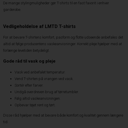
De mange stylingmuligheder gør T-shirts til en fast favorit i enhver
garderobe.
Vedligeholdelse af LMTD T-shirts
For at bevare T-shirtens komfort, pasform og flotte udseende anbefales det
altid at følge producentens vaskeanvisninger. Korrekt pleje hjælper med at
forlænge levetiden betydeligt.
Gode råd til vask og pleje
Vask ved anbefalet temperatur.
Vend T-shirten på vrangen ved vask.
Sortér efter farver.
Undgå overdreven brug af tørretumbler.
Følg altid vaskeanvisningen.
Opbevar tøjet rent og tørt.
Disse råd hjælper med at bevare både komfort og kvalitet gennem længere
tid.