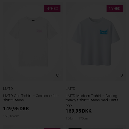
NYHED
NYHED
LMTD
LMTD
LMTD Cali T-shirt – Cool loose fit t-
LMTD Madden T-shirt – Cool og
shirt til teens
trendy t-shirt til teens med Fanta
logo
149,95
DKK
169,95
DKK
158/164cm
164cm
170cm