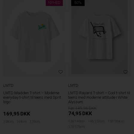
NYHED
50%
LMTD
LMTD
LMTD Madden T-shirt – Moderne
LMTD Rayard T-shirt – Cool t-shirt til
everyday t-shirt til teens med Sprit
teens med moderne attitude i White
logo
Alyssum
149,95
74,95
DKK
169,95
DKK
134/140cm
146/152cm
158/164cm
158cm
164cm
170cm
170/176cm