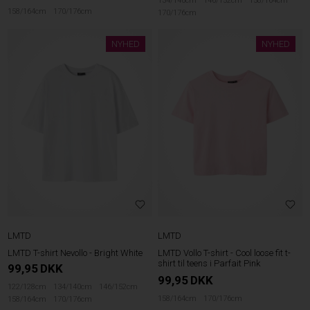
134/140cm
146/152cm
158/164cm
158/164cm
170/176cm
170/176cm
NYHED
NYHED
LMTD
LMTD
LMTD T-shirt Nevollo - Bright White
LMTD Vollo T-shirt - Cool loose fit t-
shirt til teens i Parfait Pink
99,95
DKK
99,95
DKK
122/128cm
134/140cm
146/152cm
158/164cm
170/176cm
158/164cm
170/176cm