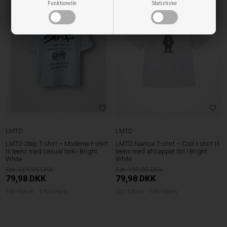
Funktionelle
Statistiske
LMTD
LMTD
LMTD Step T-shirt – Moderne t-shirt
LMTD Namse T-shirt – Cool t-shirt til
til teens med casual look i Bright
teens med afslappet stil i Bright
White
White
159,95
159,95
79,98
DKK
79,98
DKK
158/164cm
170/176cm
122/128cm
134/140cm