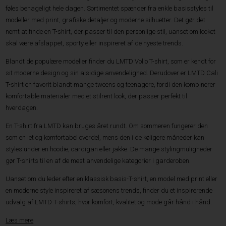
føles behageligt hele dagen. Sortimentet spænder fra enkle basisstyles til
modeller med print, grafiske detaljer og moderne silhuetter. Det gør det
nemt at finde en T-shirt, der passer til den personlige stil, uanset om looket
skal være afslappet, sporty eller inspireret af de nyeste trends.
Blandt de populære modeller finder du LMTD Vollo T-shirt, som er kendt for
sit moderne design og sin alsidige anvendelighed. Derudover er LMTD Cali
T-shirt en favorit blandt mange tweens og teenagere, fordi den kombinerer
komfortable materialer med et stilrent look, der passer perfekt til
hverdagen.
En T-shirt fra LMTD kan bruges året rundt. Om sommeren fungerer den
som en let og komfortabel overdel, mens den i de køligere måneder kan
styles under en hoodie, cardigan eller jakke. De mange stylingmuligheder
gør T-shirts til en af de mest anvendelige kategorier i garderoben.
Uanset om du leder efter en klassisk basis-T-shirt, en model med print eller
en moderne style inspireret af sæsonens trends, finder du et inspirerende
udvalg af LMTD T-shirts, hvor komfort, kvalitet og mode går hånd i hånd.
Læs mere