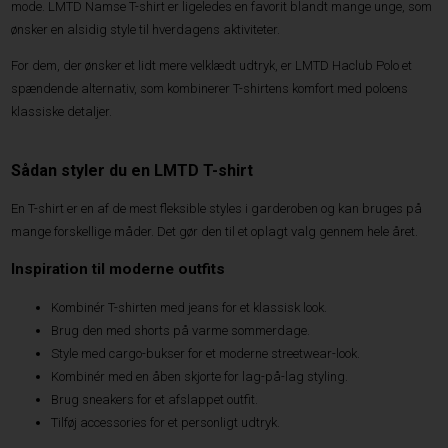
mode. LMTD Namse T-shirt er ligeledes en favorit blandt mange unge, som
ønsker en alsidig style til hverdagens aktiviteter.
For dem, der ønsker et lidt mere velklædt udtryk, er LMTD Haclub Polo et
spændende alternativ, som kombinerer T-shirtens komfort med poloens
klassiske detaljer.
Sådan styler du en LMTD T-shirt
En T-shirt er en af de mest fleksible styles i garderoben og kan bruges på
mange forskellige måder. Det gør den til et oplagt valg gennem hele året.
Inspiration til moderne outfits
Kombinér T-shirten med jeans for et klassisk look.
Brug den med shorts på varme sommerdage.
Style med cargo-bukser for et moderne streetwear-look.
Kombinér med en åben skjorte for lag-på-lag styling.
Brug sneakers for et afslappet outfit.
Tilføj accessories for et personligt udtryk.