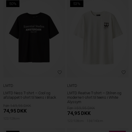
50%
53%
LMTD
LMTD
LMTD Ness T-shirt – Cool og
LMTD Reative T-shirt – Stilren og
afslappet t-shirt til teens i Black
moderne t-shirt til teens i White
Alyssym
149,95
159,95
74,95
DKK
74,95
DKK
122/128cm
122/128cm
134/140cm