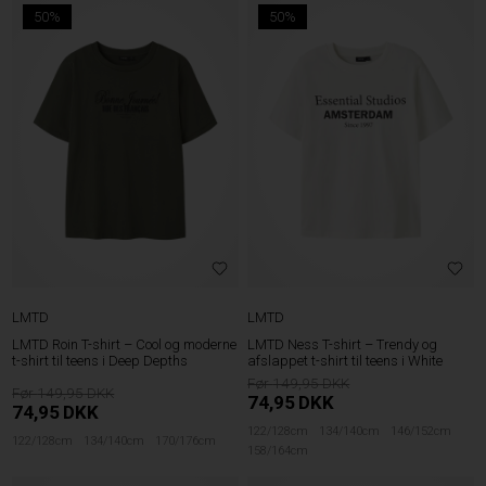
50%
50%
LMTD
LMTD
LMTD Roin T-shirt – Cool og moderne
LMTD Ness T-shirt – Trendy og
t-shirt til teens i Deep Depths
afslappet t-shirt til teens i White
149,95
149,95
74,95
DKK
74,95
DKK
122/128cm
134/140cm
146/152cm
122/128cm
134/140cm
170/176cm
158/164cm