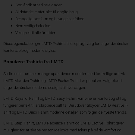
God åndbarhed hele dagen.
Slidstærke materialer til daglig brug.
Behagelig pasform og bevægelsesfrihed.
Nem vedligeholdelse.
Velegnet til alle årstider.
Disse egenskaber gør LMTD T-shirts til et oplagt valg for unge, der ønsker
komfortable og moderne styles.
Populære T-shirts fra LMTD
Sortimentet rummer mange spændende modeller med forskellige udtryk.
LMTD Madden T-shirt og LMTD Fseher T-shirt er populære valg blandt
unge, der ønsker moderne designs til hverdagen.
LMTD Rayard T-shirt og LMTD Easy T-shirt kombinerer komfort og stil og
fungerer perfekt til afslappede outfits. Derudover tilbyder LMTD Reative T-
shirt og LMTD Dinci T-shirt moderne detaljer, som følger de nyeste trends.
LMTD Step T-shirt, LMTD Radience T-shirt og LMTD Lective T-shirt giver
mulighed for at skabe personlige looks med fokus på både komfort og