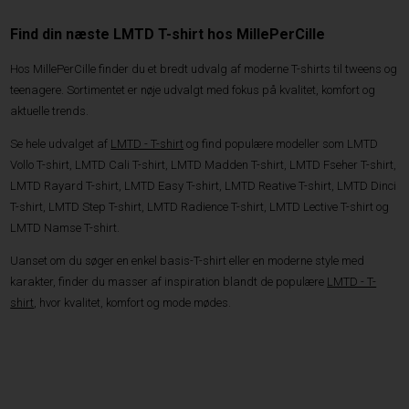
Find din næste LMTD T-shirt hos MillePerCille
Hos MillePerCille finder du et bredt udvalg af moderne T-shirts til tweens og
teenagere. Sortimentet er nøje udvalgt med fokus på kvalitet, komfort og
aktuelle trends.
Se hele udvalget af
LMTD - T-shirt
og find populære modeller som LMTD
Vollo T-shirt, LMTD Cali T-shirt, LMTD Madden T-shirt, LMTD Fseher T-shirt,
LMTD Rayard T-shirt, LMTD Easy T-shirt, LMTD Reative T-shirt, LMTD Dinci
T-shirt, LMTD Step T-shirt, LMTD Radience T-shirt, LMTD Lective T-shirt og
LMTD Namse T-shirt.
Uanset om du søger en enkel basis-T-shirt eller en moderne style med
karakter, finder du masser af inspiration blandt de populære
LMTD - T-
shirt
, hvor kvalitet, komfort og mode mødes.