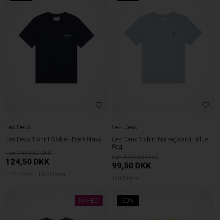
Les Deux
Les Deux
Les Deux T-shirt Globe - Dark Navy
Les Deux T-shirt Norregaard - Blue
Fog
249,00
199,00
124,50
DKK
99,50
DKK
110/116cm
134/140cm
110/116cm
NYHED
50%