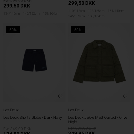
599,00
299,50
DKK
299,50
DKK
110/116cm
122/128cm
134/140cm
134/140cm
146/152cm
158/164cm
146/152cm
158/164cm
50%
50%
Les Deux
Les Deux
Les Deux Shorts Globe - Dark Navy
Les Deux Jakke Matt Quilted - Olive
Night
699,00
349,00
349,95
DKK
174,50
DKK