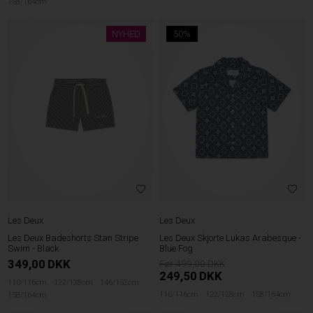
158/164cm
NYHED
50%
Les Deux
Les Deux
Les Deux Badeshorts Stan Stripe
Les Deux Skjorte Lukas Arabesque -
Swim - Black
Blue Fog
349,00
DKK
499,00
249,50
DKK
110/116cm
122/128cm
146/152cm
110/116cm
122/128cm
158/164cm
158/164cm