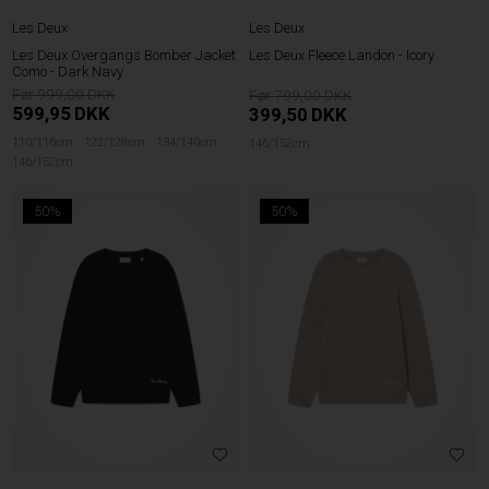
Les Deux
Les Deux
Les Deux Overgangs Bomber Jacket
Les Deux Fleece Landon - Icory
Como - Dark Navy
999,00
799,00
599,95
DKK
399,50
DKK
110/116cm
122/128cm
134/140cm
146/152cm
146/152cm
50%
50%