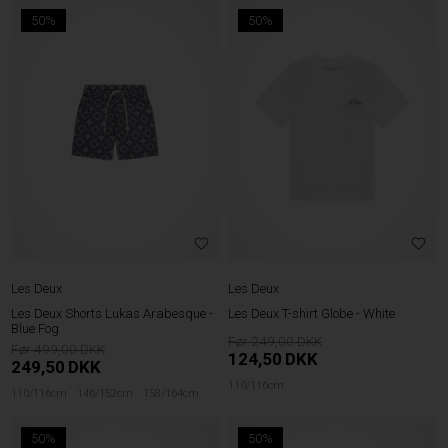
50%
50%
Les Deux
Les Deux
Les Deux Shorts Lukas Arabesque -
Les Deux T-shirt Globe - White
Blue Fog
249,00
499,00
124,50
DKK
249,50
DKK
110/116cm
110/116cm
146/152cm
158/164cm
50%
50%