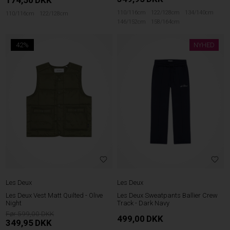
110/116cm
122/128cm
134/140cm
110/116cm
122/128cm
146/152cm
158/164cm
42%
NYHED
Les Deux
Les Deux
Les Deux Vest Matt Quilted - Olive
Les Deux Sweatpants Ballier Crew
Night
Track - Dark Navy
599,00
499,00
DKK
349,95
DKK