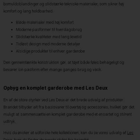
bomuldsblandinger og slidstærke tekniske materialer, som sikrer høj
komfort og lang holdbarhed.
Bløde materialer med høj komfort
Moderne pasformer til hverdagsbrug
Slidstærke kvaliteter med lang levetid
Tidløst design med moderne detaljer
Alsidige produkter til enhver garderobe
Den gennemtænkte konstruktion gør, at tøjet både føles behageligt og
bevarer sin pasform efter mange ganges brug og vask.
Opbyg en komplet garderobe med Les Deux
En af de store styrker ved Les Deux er det brede udvalg af produkter.
Brandet tilbyder alt fra basisvarer til overtøj og accessories, hvilket gør det
muligt at sammensætte en komplet garderobe med et ensartet og stilrent
udtryk.
Hvis du ønsker at udforske hele kollektionen, kan du se vores udvalg af
Les
Deux
, hvor du finder de nyeste styles fra brandet.