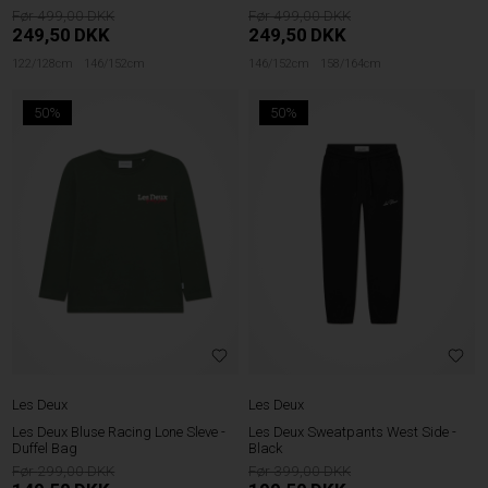
499,00
499,00
249,50
DKK
249,50
DKK
122/128cm
146/152cm
146/152cm
158/164cm
50%
50%
Les Deux
Les Deux
Les Deux Bluse Racing Lone Sleve -
Les Deux Sweatpants West Side -
Duffel Bag
Black
299,00
399,00