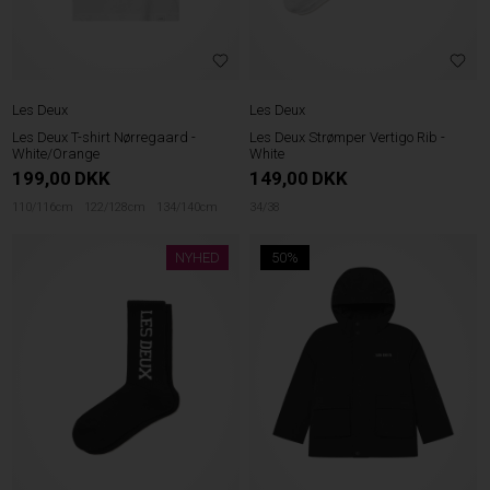
Les Deux
Les Deux
Les Deux T-shirt Nørregaard -
Les Deux Strømper Vertigo Rib -
White/Orange
White
199,00
DKK
149,00
DKK
110/116cm
122/128cm
134/140cm
34/38
NYHED
50%