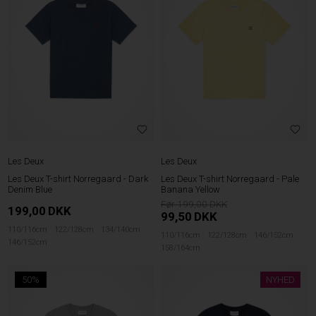
Les Deux
Les Deux
Les Deux T-shirt Norregaard - Dark
Les Deux T-shirt Norregaard - Pale
Denim Blue
Banana Yellow
199,00
199,00
DKK
99,50
DKK
110/116cm
122/128cm
134/140cm
110/116cm
122/128cm
146/152cm
146/152cm
158/164cm
50%
NYHED