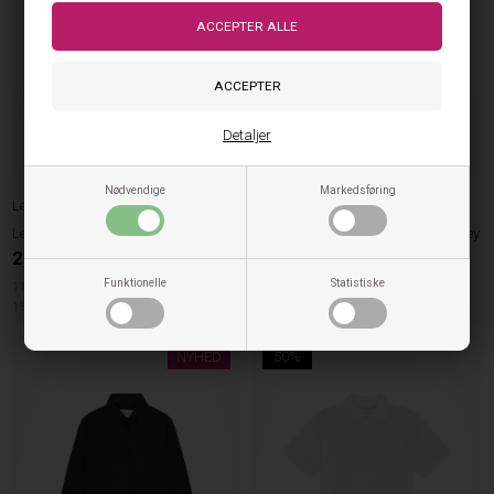
Detaljer
Nødvendige
Markedsføring
Les Deux
Les Deux
Les Deux T-shirt Encore - White
Les Deux Cap Baseball - Raven Grey
249,00
DKK
249,00
DKK
Funktionelle
Statistiske
110/116cm
122/128cm
146/152cm
ONE SIZE
158/164cm
NYHED
50%