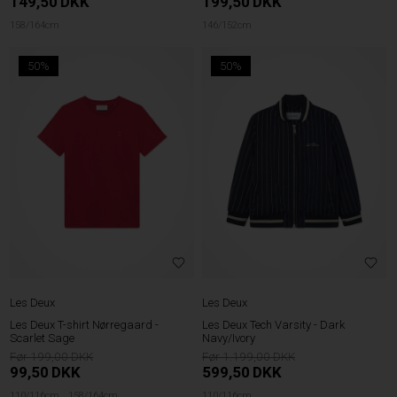
149,50
DKK
199,50
DKK
158/164cm
146/152cm
50%
50%
Les Deux
Les Deux
Les Deux T-shirt Nørregaard -
Les Deux Tech Varsity - Dark
Scarlet Sage
Navy/Ivory
199,00
1.199,00
99,50
DKK
599,50
DKK
110/116cm
158/164cm
110/116cm