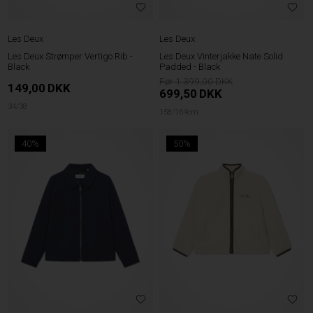
Les Deux
Les Deux
Les Deux Strømper Vertigo Rib -
Les Deux Vinterjakke Nate Solid
Black
Padded - Black
1.399,00
149,00
DKK
699,50
DKK
34/38
158/164cm
40%
50%