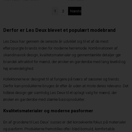
1
2
Næste
Derfor er Les Deux blevet et populært modebrand
Les Deux har gennem de seneste år udviklet sig til et af de mest
efterspurgte brands inden for moderne herremode. Kombinationen af
skandinavisk design, kvalitetsmaterialer og gennemtænkte detaljer gør
brandet attraktivt for mænd, der ønsker en garderobe med lang levetid og
høj anvendelighed.
Kollektionerne er designet til at fungere på tværs af sæsoner og trends.
Derfor kan produkterne bruges år efter år uden at miste deres relevans. Det
tidløse design gør samtidig Les Deux til et oplagt valg for mænd, der
ønsker en garderobe med stærke basisprodukter.
Kvalitetsmaterialer og moderne pasformer
En af grundene til Les Deux' succes er det konsekvente fokus på materialer
og pasform. Produkterne fremstilles ofte i blød bomuld, komfortable