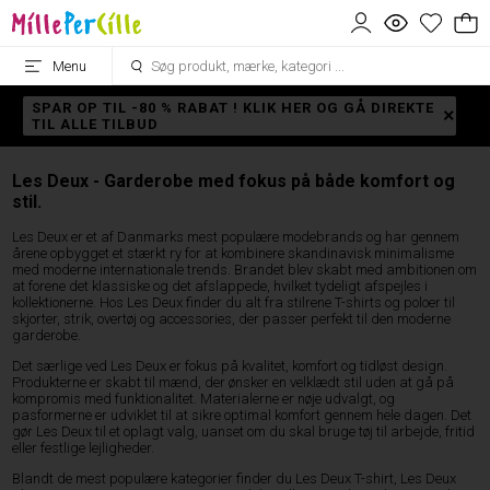
Menu
SPAR OP TIL -80 % RABAT ! KLIK HER OG GÅ DIREKTE
TIL ALLE TILBUD
Les Deux - Garderobe med fokus på både komfort og
stil.
Les Deux er et af Danmarks mest populære modebrands og har gennem
årene opbygget et stærkt ry for at kombinere skandinavisk minimalisme
med moderne internationale trends. Brandet blev skabt med ambitionen om
at forene det klassiske og det afslappede, hvilket tydeligt afspejles i
kollektionerne. Hos Les Deux finder du alt fra stilrene T-shirts og poloer til
skjorter, strik, overtøj og accessories, der passer perfekt til den moderne
garderobe.
Det særlige ved Les Deux er fokus på kvalitet, komfort og tidløst design.
Produkterne er skabt til mænd, der ønsker en velklædt stil uden at gå på
kompromis med funktionalitet. Materialerne er nøje udvalgt, og
pasformerne er udviklet til at sikre optimal komfort gennem hele dagen. Det
gør Les Deux til et oplagt valg, uanset om du skal bruge tøj til arbejde, fritid
eller festlige lejligheder.
Blandt de mest populære kategorier finder du Les Deux T-shirt, Les Deux