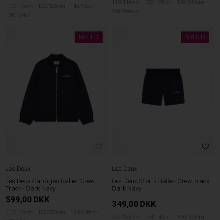
110/116cm
122/128cm
134/140cm
110/116cm
122/128cm
146/152cm
158/164cm
158/164cm
NYHED
NYHED
Les Deux
Les Deux
Les Deux Cardigan Ballier Crew
Les Deux Shorts Ballier Crew Track -
Track - Dark Navy
Dark Navy
599,00
DKK
349,00
DKK
110/116cm
122/128cm
134/140cm
122/128cm
134/140cm
146/152cm