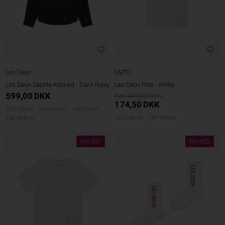
Les Deux
LMTD
Les Deux Skjorte Konrad - Dark Navy
Les Deux Polo - White
599,00
DKK
349,00
174,50
DKK
122/128cm
134/140cm
146/152cm
122/128cm
134/140cm
158/164cm
NYHED
NYHED