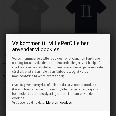
Velkommen til MillePerCille her
anvender vi cookies.
Les Deux
Les Deux
Vores hjemmeside sætter cookies for at opnår en funktionel
Les Deux T-shirt Hoop - Grey
Les Deux T-shirt Encore - Dark Navy
side og for at huske dine fortrukne indstillinger. Ved hjælp af
Melange
cookies laver vi statistikker og analyserer besøg på vores side
249,00
DKK
249,00
så vi sikre, at siden hele tiden forbedres, og at vores
124,50
DKK
markedsføring bliver relevant for dig.
110/116cm
122/128cm
146/152cm
158/164cm
122/128cm
134/140cm
Hvis du giver samtykke, så tillader du, at vi sætter cookies
(Enten i form af egne cookies og/eller tredjeparter), og at vi
behandler de personoplysninger, som indsamles via de
NYHED
NYHED
cookies.
Vi passer på dine data.
Mere om cookies