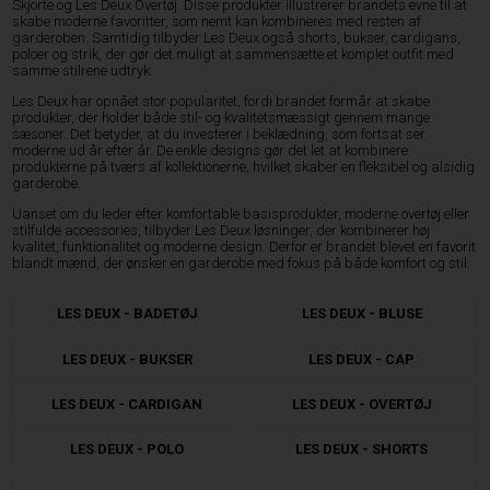
Skjorte og Les Deux Overtøj. Disse produkter illustrerer brandets evne til at
skabe moderne favoritter, som nemt kan kombineres med resten af
garderoben. Samtidig tilbyder Les Deux også shorts, bukser, cardigans,
poloer og strik, der gør det muligt at sammensætte et komplet outfit med
samme stilrene udtryk.
Les Deux har opnået stor popularitet, fordi brandet formår at skabe
produkter, der holder både stil- og kvalitetsmæssigt gennem mange
sæsoner. Det betyder, at du investerer i beklædning, som fortsat ser
moderne ud år efter år. De enkle designs gør det let at kombinere
produkterne på tværs af kollektionerne, hvilket skaber en fleksibel og alsidig
garderobe.
Uanset om du leder efter komfortable basisprodukter, moderne overtøj eller
stilfulde accessories, tilbyder Les Deux løsninger, der kombinerer høj
kvalitet, funktionalitet og moderne design. Derfor er brandet blevet en favorit
blandt mænd, der ønsker en garderobe med fokus på både komfort og stil.
LES DEUX - BADETØJ
LES DEUX - BLUSE
LES DEUX - BUKSER
LES DEUX - CAP
LES DEUX - CARDIGAN
LES DEUX - OVERTØJ
LES DEUX - POLO
LES DEUX - SHORTS