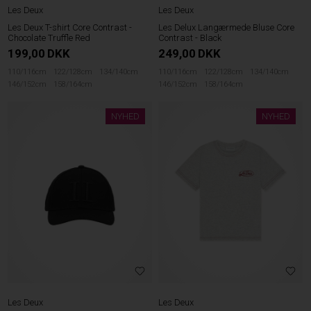
Les Deux
Les Deux
Les Deux T-shirt Core Contrast -
Les Delux Langærmede Bluse Core
Chocolate Truffle Red
Contrast - Black
199,00
DKK
249,00
DKK
110/116cm
122/128cm
134/140cm
110/116cm
122/128cm
134/140cm
146/152cm
158/164cm
146/152cm
158/164cm
NYHED
NYHED
Les Deux
Les Deux