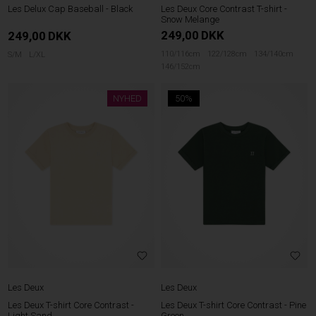
Les Delux Cap Baseball - Black
Les Deux Core Contrast T-shirt -
Snow Melange
249,00
DKK
249,00
DKK
110/116cm
122/128cm
134/140cm
S/M
L/XL
146/152cm
NYHED
50%
Les Deux
Les Deux
Les Deux T-shirt Core Contrast -
Les Deux T-shirt Core Contrast - Pine
Light Sand
Green