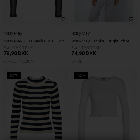
Noisy May
Noisy May
Noisy May Bluse Mesh Lucia - Sort
Noisy May Katinka - Bright White
199,95
149,95
79,98
DKK
74,98
DKK
XSMALL
MEDIUM
LARGE
60%
60%