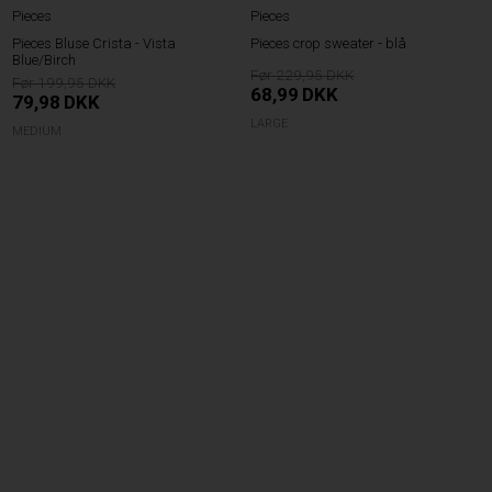
Pieces
Pieces
Pieces Bluse Crista - Vista
Pieces crop sweater - blå
Blue/Birch
229,95
199,95
68,99
DKK
79,98
DKK
LARGE
MEDIUM