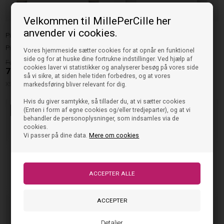
Velkommen til MillePerCille her
anvender vi cookies.
Pieces
Noisy May
Pieces Bluse Crista - Sky Captain
Noisy May Bluse Maya - Bright
Vores hjemmeside sætter cookies for at opnår en funktionel
White
side og for at huske dine fortrukne indstillinger. Ved hjælp af
199,95
179,95
cookies laver vi statistikker og analyserer besøg på vores side
79,98
DKK
71,98
DKK
så vi sikre, at siden hele tiden forbedres, og at vores
XSMALL
markedsføring bliver relevant for dig.
SMALL
Hvis du giver samtykke, så tillader du, at vi sætter cookies
(Enten i form af egne cookies og/eller tredjeparter), og at vi
60%
60%
behandler de personoplysninger, som indsamles via de
cookies.
Vi passer på dine data.
Mere om cookies
Detaljer