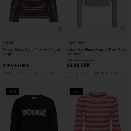
Pieces
Noisy May
Pieces Bluse Sadie Top - Hot Fugde
Noisy May Bluse Wendy - Dark Grey
Stripe
Melange
249,95
99,98
DKK
199,95
DKK
XSMALL
SMALL
MEDIUM
LARGE
SMALL
MEDIUM
LARGE
XLARGE
XLARGE
60%
60%