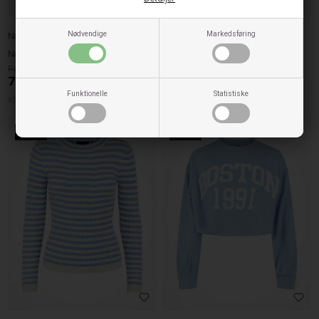
Nødvendige
Markedsføring
Noisy May
Pieces
Noisy May Bluse Strik City - Sort
Pieces Bluse Crista - French Blue
179,95
229,95
71,98
DKK
91,98
DKK
Funktionelle
Statistiske
XSMALL
MEDIUM
LARGE
XSMALL
SMALL
MEDIUM
60%
70%