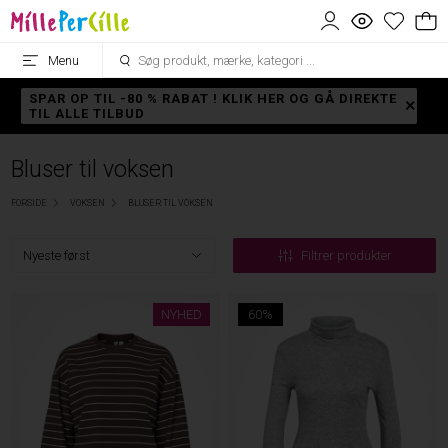
Menu
SPAR OP TIL -80 % RABAT ! KLIK HER OG GÅ DIREKTE
TIL ALLE TILBUD
Bluser til voksen
FORSIDE
VOKSEN
BLUSER TIL VOKSEN
Filtrer produkter
NYHED
60%