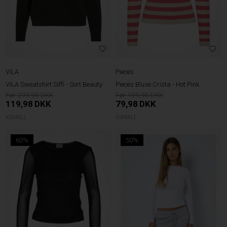
Pieces
VILA
Pieces Bluse Crista - Hot Pink
VILA Sweatshirt Siffi - Sort Beauty
199,95
299,95
79,98
DKK
119,98
DKK
XSMALL
XSMALL
60%
50%