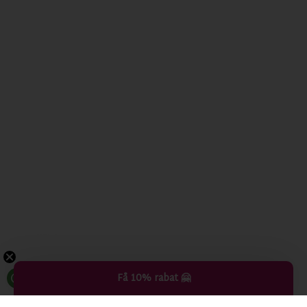
Få 10% rabat
🤗