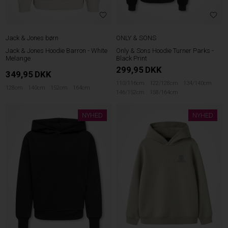
Jack & Jones børn
ONLY & SONS
Jack & Jones Hoodie Barron - White
Only & Sons Hoodie Turner Parks -
Melange
Black Print
299,95
DKK
349,95
DKK
110/116cm
122/128cm
134/140cm
128cm
140cm
152cm
164cm
146/152cm
158/164cm
NYHED
NYHED