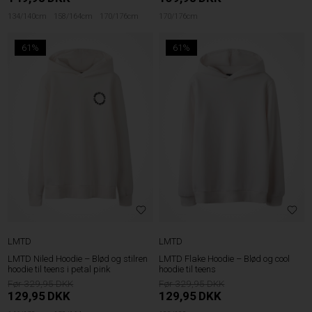
134/140cm
158/164cm
170/176cm
170/176cm
61%
61%
LMTD
LMTD
LMTD Niled Hoodie – Blød og stilren
LMTD Flake Hoodie – Blød og cool
hoodie til teens i petal pink
hoodie til teens
329,95
329,95
129,95
DKK
129,95
DKK