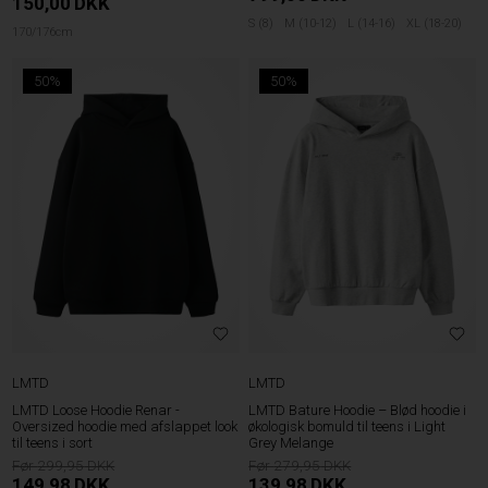
150,00
DKK
S (8)
M (10-12)
L (14-16)
XL (18-20)
170/176cm
50%
50%
LMTD
LMTD
LMTD Loose Hoodie Renar -
LMTD Bature Hoodie – Blød hoodie i
Oversized hoodie med afslappet look
økologisk bomuld til teens i Light
til teens i sort
Grey Melange
299,95
279,95
149,98
DKK
139,98
DKK