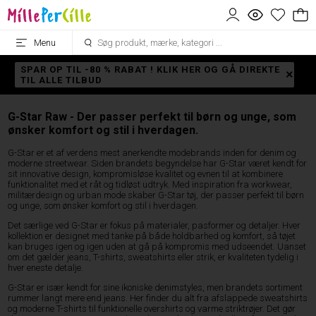
Menu
SPAR OP TIL -80 % RABAT ! KLIK HER OG GÅ DIREKTE
TIL ALLE TILBUD
G-Star Raw - Der passer perfekt til børn og unge, som
ønsker komfort og stil i hverdagen.
G-Star er et af verdens mest anerkendte modebrands inden for denim og
moderne streetwear. Siden brandets begyndelse har G-Star været kendt for
sit innovative design, kompromisløse kvalitet og evnen til at kombinere
funktionalitet med et råt og tidløst udtryk. Med inspiration fra workwear,
militærdesign og urban mode skaber G-Star tøj, der passer perfekt til børn
og unge, som ønsker komfort og stil i hverdagen.
Det særlige ved G-Star er fokus på materialer, pasformer og detaljer. Hver
kollektion er designet med tanke på både holdbarhed og komfort, så tøjet
kan bruges igen og igen uden at gå på kompromis med udseendet. Uanset
om det gælder jeans, T-shirts, sweatshirts eller strik, er kvaliteten tydelig i
hver eneste detalje.
G-Star er især kendt for sine ikoniske denimstyles, men brandets sortiment
rummer langt mere end jeans. Her finder du alt fra afslappede sweatshirts
og moderne T-shirts til funktionelle overshirts og varme striktrøjer. Det gør