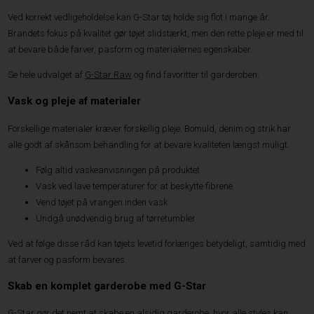
Ved korrekt vedligeholdelse kan G-Star tøj holde sig flot i mange år.
Brandets fokus på kvalitet gør tøjet slidstærkt, men den rette pleje er med til
at bevare både farver, pasform og materialernes egenskaber.
Se hele udvalget af
G-Star Raw
og find favoritter til garderoben.
Vask og pleje af materialer
Forskellige materialer kræver forskellig pleje. Bomuld, denim og strik har
alle godt af skånsom behandling for at bevare kvaliteten længst muligt.
Følg altid vaskeanvisningen på produktet
Vask ved lave temperaturer for at beskytte fibrene
Vend tøjet på vrangen inden vask
Undgå unødvendig brug af tørretumbler
Ved at følge disse råd kan tøjets levetid forlænges betydeligt, samtidig med
at farver og pasform bevares.
Skab en komplet garderobe med G-Star
G-Star gør det nemt at skabe en alsidig garderobe, hvor alle styles kan