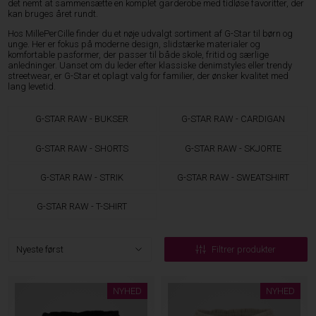
det nemt at sammensætte en komplet garderobe med tidløse favoritter, der
kan bruges året rundt.
Hos MillePerCille finder du et nøje udvalgt sortiment af G-Star til børn og
unge. Her er fokus på moderne design, slidstærke materialer og
komfortable pasformer, der passer til både skole, fritid og særlige
anledninger. Uanset om du leder efter klassiske denimstyles eller trendy
streetwear, er G-Star et oplagt valg for familier, der ønsker kvalitet med
lang levetid.
G-STAR RAW - BUKSER
G-STAR RAW - CARDIGAN
G-STAR RAW - SHORTS
G-STAR RAW - SKJORTE
G-STAR RAW - STRIK
G-STAR RAW - SWEATSHIRT
G-STAR RAW - T-SHIRT
Filtrer produkter
NYHED
NYHED