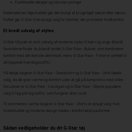
Funktionelle detaljer og robuste syninger
Materialernes høje kvalitet gør det muligt at bruge tøjet sæson efter sæson,
hvilket gør G-Star til et oplagt valg for familier, der prioriterer holdbarhed.
Et bredt udvalg af styles
G-Star tilbyder et stort udvalg af moderne styles til børn og unge. Blandt
favoritterne finder du blandt andet G-Star Raw - Bukser, som kombinerer
komfort med det ikoniske denimlook, mens G-Star Raw - T-shirt er perfekt til
afslappede hverdagsoutfits.
På kølige dage er G-Star Raw - Sweatshirt og G-Star Raw - Strik ideelle
valg, da de giver varme og komfort uden at gå på kompromis med stilen.
Derudover er G-Star Raw - Cardigan og G-Star Raw - Skjorte populære
valg til lag-på-lag outfits, som fungerer året rundt.
Til sommerens varme dage er G-Star Raw - Shorts et oplagt valg, hvor
funktionalitet og moderne design mødes i komfortable pasformer.
Sådan vedligeholder du dit G-Star tøj