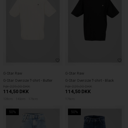
G-Star Raw
G-Star Raw
G-Star Oversize T-shirt - Butter
G-Star Oversize T-shirt - Black
229,00
229,00
114,50
DKK
114,50
DKK
128cm
140cm
176cm
176cm
50%
50%