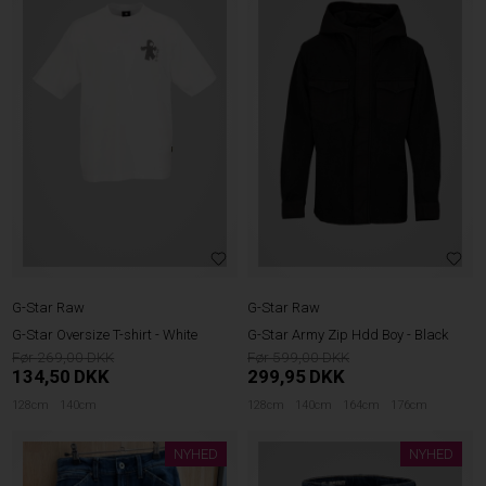
G-Star Raw
G-Star Raw
G-Star Oversize T-shirt - White
G-Star Army Zip Hdd Boy - Black
269,00
599,00
134,50
DKK
299,95
DKK
128cm
140cm
128cm
140cm
164cm
176cm
NYHED
NYHED