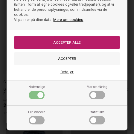
(Enten i form af egne cookies og/eller tredjeparter), og at vi
behandler de personoplysninger, som indsamles via de
cookies.
Vi passer på dine data.
Mere om cookies
Detaljer
G-Star Raw
G-Star Raw
Nødvendige
Markedsføring
G-Star Raw Jeans Carpenter - Dark
G-Star Raw T-shirt Oversize - Black
Fawn
270,00
550,00
135,00
DKK
275,00
DKK
140cm
Funktionelle
Statistiske
128cm
140cm
176cm
50%
50%