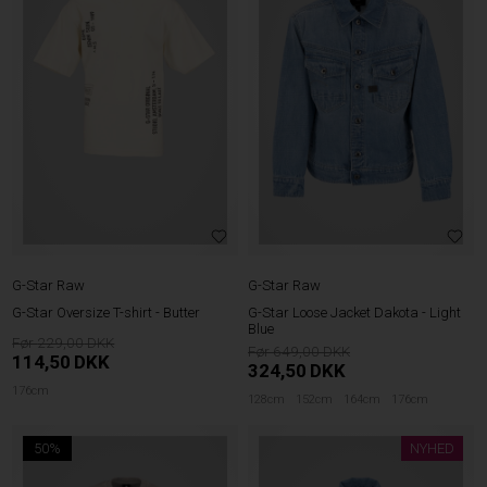
G-Star Raw
G-Star Raw
G-Star Oversize T-shirt - Butter
G-Star Loose Jacket Dakota - Light
Blue
229,00
649,00
114,50
DKK
324,50
DKK
176cm
128cm
152cm
164cm
176cm
50%
NYHED