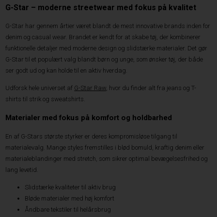
G-Star – moderne streetwear med fokus på kvalitet
G-Star har gennem årtier været blandt de mest innovative brands inden for
denim og casual wear. Brandet er kendt for at skabe tøj, der kombinerer
funktionelle detaljer med moderne design og slidstærke materialer. Det gør
G-Star til et populært valg blandt børn og unge, som ønsker tøj, der både
ser godt ud og kan holde til en aktiv hverdag.
Udforsk hele universet af
G-Star Raw
, hvor du finder alt fra jeans og T-
shirts til strik og sweatshirts.
Materialer med fokus på komfort og holdbarhed
En af G-Stars største styrker er deres kompromisløse tilgang til
materialevalg. Mange styles fremstilles i blød bomuld, kraftig denim eller
materialeblandinger med stretch, som sikrer optimal bevægelsesfrihed og
lang levetid.
Slidstærke kvaliteter til aktiv brug
Bløde materialer med høj komfort
Åndbare tekstiler til helårsbrug