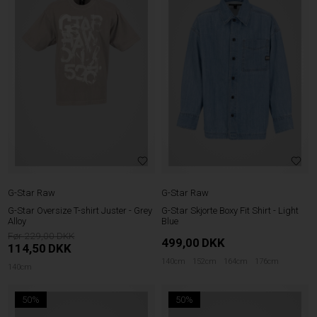
G-Star Raw
G-Star Raw
G-Star Oversize T-shirt Juster - Grey
G-Star Skjorte Boxy Fit Shirt - Light
Alloy
Blue
229,00
499,00
DKK
114,50
DKK
140cm
152cm
164cm
176cm
140cm
50%
50%