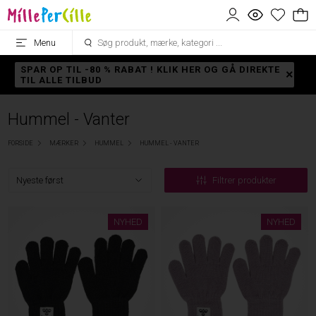
Menu
SPAR OP TIL -80 % RABAT ! KLIK HER OG GÅ DIREKTE
TIL ALLE TILBUD
Hummel - Vanter
FORSIDE
MÆRKER
HUMMEL
HUMMEL - VANTER
Filtrer produkter
NYHED
NYHED