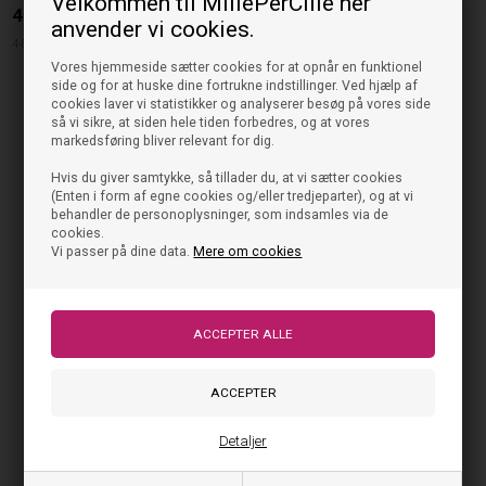
Velkommen til MillePerCille her
49,95
DKK
anvender vi cookies.
4-8 YEAR
Vores hjemmeside sætter cookies for at opnår en funktionel
side og for at huske dine fortrukne indstillinger. Ved hjælp af
cookies laver vi statistikker og analyserer besøg på vores side
så vi sikre, at siden hele tiden forbedres, og at vores
markedsføring bliver relevant for dig.
Hvis du giver samtykke, så tillader du, at vi sætter cookies
(Enten i form af egne cookies og/eller tredjeparter), og at vi
behandler de personoplysninger, som indsamles via de
cookies.
Vi passer på dine data.
Mere om cookies
Detaljer