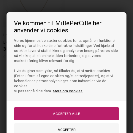
Velkommen til MillePerCille her
anvender vi cookies.
LMTD
Vores hjemmeside sætter cookies for at opnår en funktionel
LMTD Halskæde Bling - Gold Colour
side og for at huske dine fortrukne indstillinger. Ved hjælp af
39,95
DKK
cookies laver vi statistikker og analyserer besøg på vores side
så vi sikre, at siden hele tiden forbedres, og at vores
ONE SIZE
markedsføring bliver relevant for dig.
Hvis du giver samtykke, så tillader du, at vi sætter cookies
(Enten i form af egne cookies og/eller tredjeparter), og at vi
behandler de personoplysninger, som indsamles via de
cookies.
Vi passer på dine data.
Mere om cookies