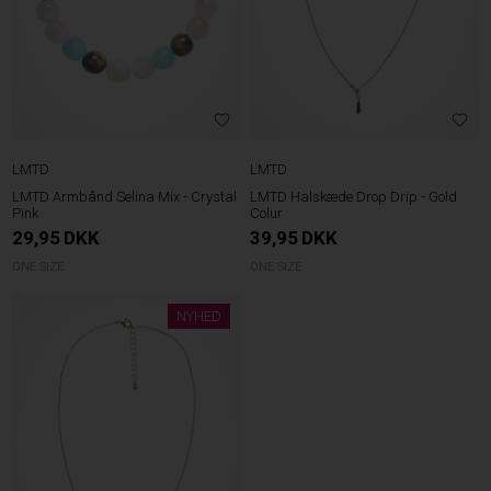
LMTD
LMTD
LMTD Armbånd Selina Mix - Crystal
LMTD Halskæde Drop Drip - Gold
Pink
Colur
29,95
DKK
39,95
DKK
ONE SIZE
ONE SIZE
NYHED