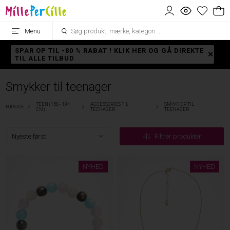
Menu
SPAR OP TIL -80 % RABAT ! KLIK HER OG GÅ DIREKTE
TIL ALLE TILBUD
Smykker til teenager
TEEN (158 - 194
ACCESSORIES TIL
SMYKKER TIL
FORSIDE
CM)
TEENAGER
TEENAGER
Filtrer produkter
NYHED
NYHED