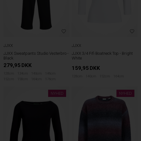
JJXX
JJXX
JJXX Sweatpants Studio Vesterbro -
JJXX 3/4 Fifi Boatneck Top - Bright
Black
White
279,95
DKK
159,95
DKK
128cm
134cm
140cm
146cm
128cm
140cm
152cm
164cm
152cm
158cm
164cm
176cm
NYHED
NYHED