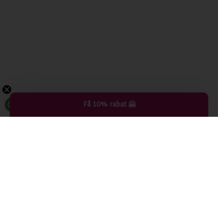
Få 10% rabat
🤗