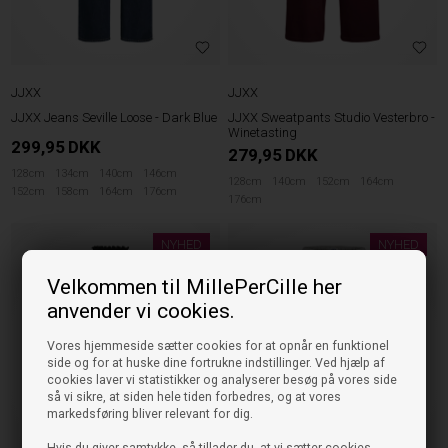
JJXX
JJXX
JJXX Jeans Seville Loose - Dark Blue
JJXX Sweatpants Studio Vesterbro -
Winetasting
299,95
DKK
279,95
DKK
128cm
134cm
140cm
146cm
128cm
140cm
152cm
164cm
152cm
158cm
164cm
176cm
176cm
NYHED
NYHED
Velkommen til MillePerCille her
anvender vi cookies.
Vores hjemmeside sætter cookies for at opnår en funktionel
side og for at huske dine fortrukne indstillinger. Ved hjælp af
cookies laver vi statistikker og analyserer besøg på vores side
så vi sikre, at siden hele tiden forbedres, og at vores
markedsføring bliver relevant for dig.