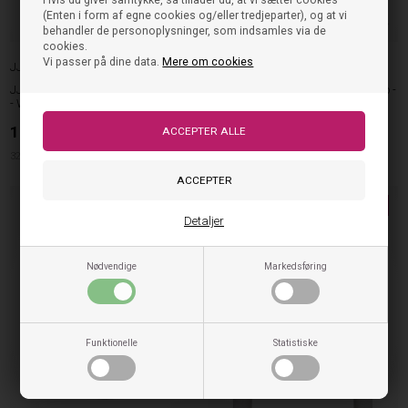
Hvis du giver samtykke, så tillader du, at vi sætter cookies
(Enten i form af egne cookies og/eller tredjeparter), og at vi
behandler de personoplysninger, som indsamles via de
cookies.
Vi passer på dine data.
Mere om cookies
JJXX
JJXX
JJXX Strømper Polly Polka Dot 3 Pak
JJXX Sweatpants Studio Vesterbro -
- White
Light Grey
279,95
DKK
119,95
DKK
128cm
140cm
152cm
164cm
32/35
36/39
176cm
NYHED
NYHED
Detaljer
Nødvendige
Markedsføring
Funktionelle
Statistiske