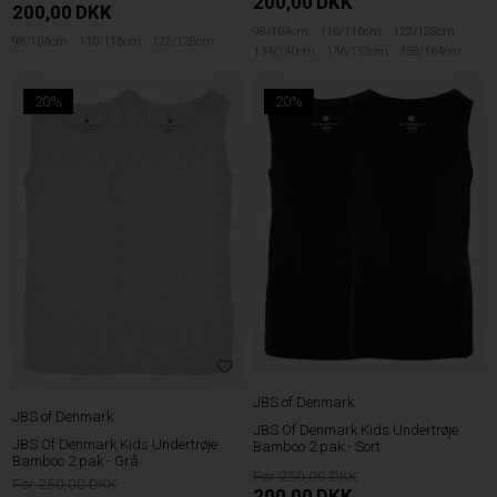
200,00
DKK
200,00
DKK
98/104cm
110/116cm
122/128cm
98/104cm
110/116cm
122/128cm
134/140cm
146/152cm
158/164cm
20%
20%
JBS of Denmark
JBS of Denmark
JBS Of Denmark Kids Undertrøje
JBS Of Denmark Kids Undertrøje
Bamboo 2.pak - Sort
Bamboo 2.pak - Grå
250,00
250,00
200,00
DKK