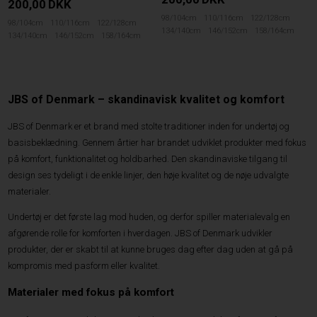
200,00
DKK
98/104cm
110/116cm
122/128cm
98/104cm
110/116cm
122/128cm
134/140cm
146/152cm
158/164cm
134/140cm
146/152cm
158/164cm
JBS of Denmark – skandinavisk kvalitet og komfort
JBS of Denmark er et brand med stolte traditioner inden for undertøj og
basisbeklædning. Gennem årtier har brandet udviklet produkter med fokus
på komfort, funktionalitet og holdbarhed. Den skandinaviske tilgang til
design ses tydeligt i de enkle linjer, den høje kvalitet og de nøje udvalgte
materialer.
Undertøj er det første lag mod huden, og derfor spiller materialevalg en
afgørende rolle for komforten i hverdagen. JBS of Denmark udvikler
produkter, der er skabt til at kunne bruges dag efter dag uden at gå på
kompromis med pasform eller kvalitet.
Materialer med fokus på komfort