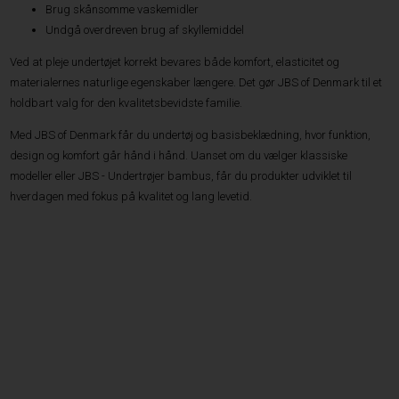
Brug skånsomme vaskemidler
Undgå overdreven brug af skyllemiddel
Ved at pleje undertøjet korrekt bevares både komfort, elasticitet og
materialernes naturlige egenskaber længere. Det gør JBS of Denmark til et
holdbart valg for den kvalitetsbevidste familie.
Med JBS of Denmark får du undertøj og basisbeklædning, hvor funktion,
design og komfort går hånd i hånd. Uanset om du vælger klassiske
modeller eller JBS - Undertrøjer bambus, får du produkter udviklet til
hverdagen med fokus på kvalitet og lang levetid.