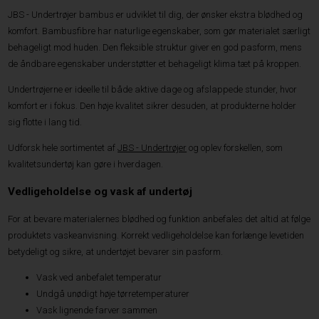
JBS - Undertrøjer bambus er udviklet til dig, der ønsker ekstra blødhed og
komfort. Bambusfibre har naturlige egenskaber, som gør materialet særligt
behageligt mod huden. Den fleksible struktur giver en god pasform, mens
de åndbare egenskaber understøtter et behageligt klima tæt på kroppen.
Undertrøjerne er ideelle til både aktive dage og afslappede stunder, hvor
komfort er i fokus. Den høje kvalitet sikrer desuden, at produkterne holder
sig flotte i lang tid.
Udforsk hele sortimentet af
JBS - Undertrøjer
og oplev forskellen, som
kvalitetsundertøj kan gøre i hverdagen.
Vedligeholdelse og vask af undertøj
For at bevare materialernes blødhed og funktion anbefales det altid at følge
produktets vaskeanvisning. Korrekt vedligeholdelse kan forlænge levetiden
betydeligt og sikre, at undertøjet bevarer sin pasform.
Vask ved anbefalet temperatur
Undgå unødigt høje tørretemperaturer
Vask lignende farver sammen