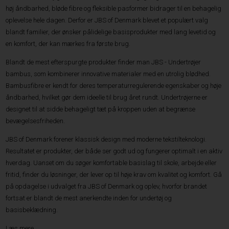
høj åndbarhed, bløde fibre og fleksible pasformer bidrager til en behagelig
oplevelse hele dagen. Derfor er JBS of Denmark blevet et populært valg
blandt familier, der ønsker pålidelige basisprodukter med lang levetid og
en komfort, der kan mærkes fra første brug.
Blandt de mest efterspurgte produkter finder man JBS - Undertrøjer
bambus, som kombinerer innovative materialer med en utrolig blødhed.
Bambusfibre er kendt for deres temperaturregulerende egenskaber og høje
åndbarhed, hvilket gør dem ideelle til brug året rundt. Undertrøjerne er
designet til at sidde behageligt tæt på kroppen uden at begrænse
bevægelsesfriheden.
JBS of Denmark forener klassisk design med moderne tekstilteknologi.
Resultatet er produkter, der både ser godt ud og fungerer optimalt i en aktiv
hverdag. Uanset om du søger komfortable basislag til skole, arbejde eller
fritid, finder du løsninger, der lever op til høje krav om kvalitet og komfort. Gå
på opdagelse i udvalget fra JBS of Denmark og oplev, hvorfor brandet
fortsat er blandt de mest anerkendte inden for undertøj og
basisbeklædning.
Læs mere