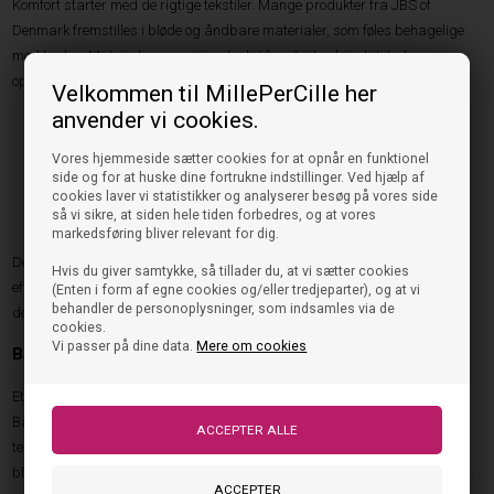
Komfort starter med de rigtige tekstiler. Mange produkter fra JBS of
Denmark fremstilles i bløde og åndbare materialer, som føles behagelige
mod huden. Materialerne er nøje udvalgt for at sikre høj slidstyrke og
optimal komfort gennem hele dagen.
Velkommen til MillePerCille her
anvender vi cookies.
Bløde fibre med høj komfort
Åndbare materialer til alle årstider
Vores hjemmeside sætter cookies for at opnår en funktionel
Fleksible pasformer med bevægelsesfrihed
side og for at huske dine fortrukne indstillinger. Ved hjælp af
Holdbare tekstiler med lang levetid
cookies laver vi statistikker og analyserer besøg på vores side
så vi sikre, at siden hele tiden forbedres, og at vores
Tidløst design til hverdagsbrug
markedsføring bliver relevant for dig.
Den høje kvalitet sikrer, at produkterne holder deres form og funktion – selv
Hvis du giver samtykke, så tillader du, at vi sætter cookies
efter mange vaske. Det gør JBS of Denmark til et oplagt valg for familier,
(Enten i form af egne cookies og/eller tredjeparter), og at vi
behandler de personoplysninger, som indsamles via de
der ønsker holdbare basisprodukter.
cookies.
Vi passer på dine data.
Mere om cookies
Bambus – et moderne materiale med mange fordele
Et af de mest populære materialer i moderne undertøj er bambus.
Bambusfibre er kendt for deres blødhed, åndbarhed og
temperaturregulerende egenskaber. Derfor er JBS - Undertrøjer bambus
blevet et populært valg blandt dem, der ønsker ekstra komfort i hverdagen.