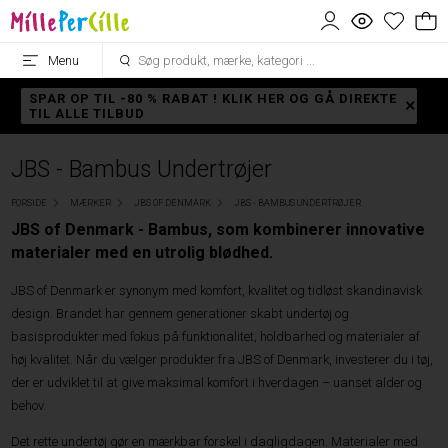
Menu
SPAR OP TIL -80 % RABAT ! KLIK HER OG GÅ DIREKTE
TIL ALLE TILBUD
JBS - Bambus Undertrøjer
FORSIDE
MÆRKER
JBS OF DENMARK
JBS - BAMBUS UNDERTRØJER
JBS of Denmark - Bambus, som kombinerer innovative
materialer med en utrolig blødhed.
JBS of Denmark er synonym med komfort, kvalitet og tidløst skandinavisk
design. Brandet har gennem generationer skabt undertøj og
basisprodukter med fokus på funktionalitet, holdbarhed og materialer af
høj kvalitet. Når du vælger produkter fra JBS of Denmark, investerer du i tøj,
der er udviklet til at give maksimal komfort i hverdagen – uanset alder og
behov.
Det rette undertøj gør en mærkbar forskel i dagligdagen. Materialer med