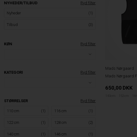
NYHEDER/TILBUD
Ryd filter
Nyheder
(1)
Tilbud
(3)
KØN
Ryd filter
Mads Nørgaard
KATEGORI
Ryd filter
Mads Nørgaard Fle
650,00
DKK
140cm
152cm
16
STØRRELSER
Ryd filter
110 cm
(1)
116 cm
(1)
122 cm
(1)
128 cm
(2)
140 cm
(1)
146 cm
(1)