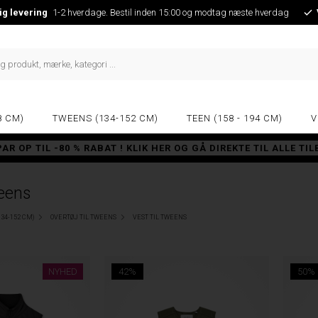
ig levering
1-2 hverdage. Bestil inden 15:00 og modtag næste hverdag
8 CM)
TWEENS (134-152 CM)
TEEN (158 - 194 CM)
V
PAR OP TIL -80 % RABAT ! KLIK HER OG GÅ DIREKTE TIL ALLE TI
weens
34-152 CM)
OVERTØJ TIL TWEENS
VEST TIL TWEENS
NYHED
42%
50%