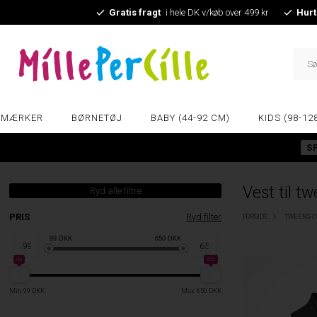
Gratis fragt
i hele DK v/køb over 499 kr
Hurt
MÆRKER
BØRNETØJ
BABY (44-92 CM)
KIDS (98-12
S
Vest til t
Ryd alle filtre
PRIS
Ryd filter
FORSIDE
TWEENS (1
99
DKK
650
DKK
99
650
Min: 99 DKK
Max: 650 DKK