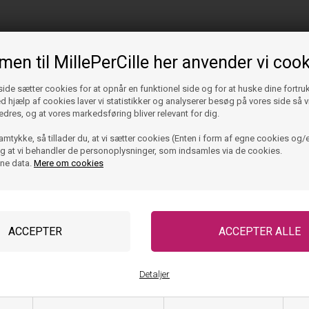
en til MillePerCille her anvender vi cook
de sætter cookies for at opnår en funktionel side og for at huske dine fortru
Ved hjælp af cookies laver vi statistikker og analyserer besøg på vores side så vi
edres, og at vores markedsføring bliver relevant for dig.
amtykke, så tillader du, at vi sætter cookies (Enten i form af egne cookies og/e
 og at vi behandler de personoplysninger, som indsamles via de cookies.
ine data.
Mere om cookies
Detaljer