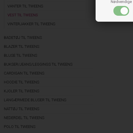
Nødvendige
VANTER TIL TWEENS
VEST TIL TWEENS
VINTERJAKKER TIL TWEENS
BADETØJ TIL TWEENS
BLAZER TIL TWEENS
BLUSE TIL TWEENS
BUKSER/JEANS/LEGGINGS TIL TWEENS
CARDIGAN TIL TWEENS
HOODIE TIL TWEENS
KJOLER TIL TWEENS
LANGÆRMEDE BLUSER TIL TWEENS
NATTØJ TIL TWEENS
NEDERDEL TIL TWEENS
POLO TIL TWEENS