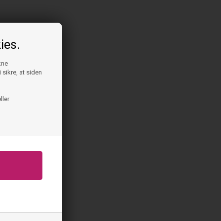
ies.
kne
 sikre, at siden
ller