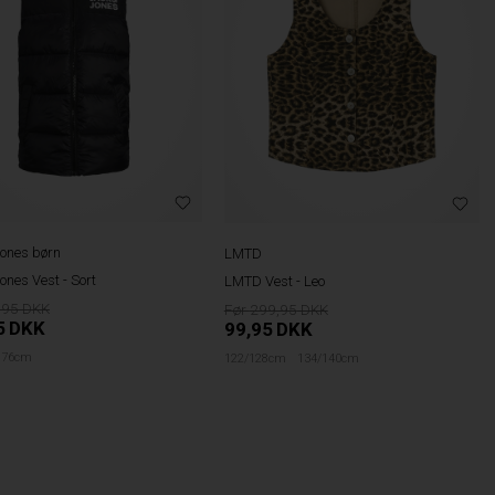
ones børn
LMTD
ones Vest - Sort
LMTD Vest - Leo
,95
299,95
5
DKK
99,95
DKK
176cm
122/128cm
134/140cm