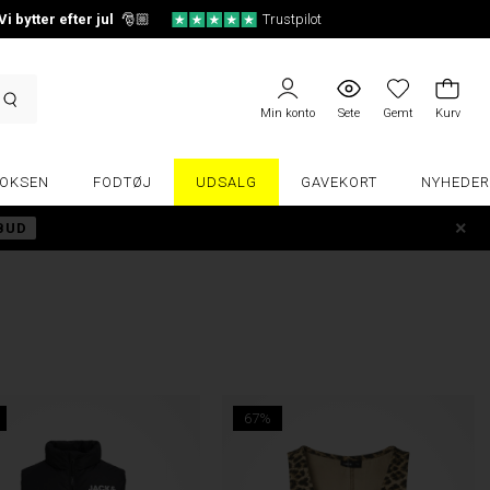
Vi bytter efter jul
🎅🏼
Trustpilot
Min konto
Sete
Gemt
Kurv
OKSEN
FODTØJ
UDSALG
GAVEKORT
NYHEDER
LBUD
67%