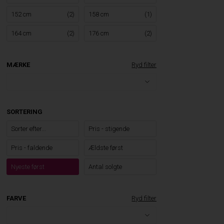
152 cm
(2)
158 cm
(1)
164 cm
(2)
176 cm
(2)
MÆRKE
Ryd filter
SORTERING
Sorter efter...
Pris - stigende
Pris - faldende
Ældste først
Nyeste først
Antal solgte
FARVE
Ryd filter