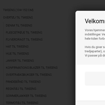
TWEENS (134-152 CM)
OVERTØJ TIL TWEENS
Velkomm
DENIM TIL TWEENS
Vores hjemmesi
FLEECETRØJE TIL TWEENS
indstillinger. 
hele tiden forb
FLYVERDRAGT TIL TWEENS
HAT TIL TWEENS
Hvis du giver s
tredjeparter),
HUE TIL TWEENS
Vi passer på d
JAKKER TIL TWEENS
KONFIRMATIONS BLAZER TIL TWEENS
OVERTRÆKSBUKSER TIL TWEENS
PANDEBÅND TIL TWEENS
REGNTØJ TIL TWEENS
SOMMERJAKKER TIL TWEENS
TERMOTØJ TIL TWEENS