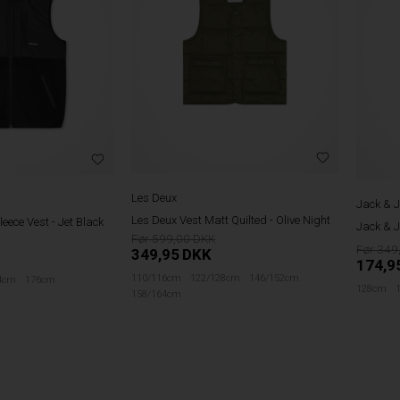
Les Deux
Jack & J
Les Deux Vest Matt Quilted - Olive Night
ece Vest - Jet Black
Jack & J
599,00
349
349,95
DKK
174,9
110/116cm
122/128cm
146/152cm
4cm
176cm
128cm
158/164cm