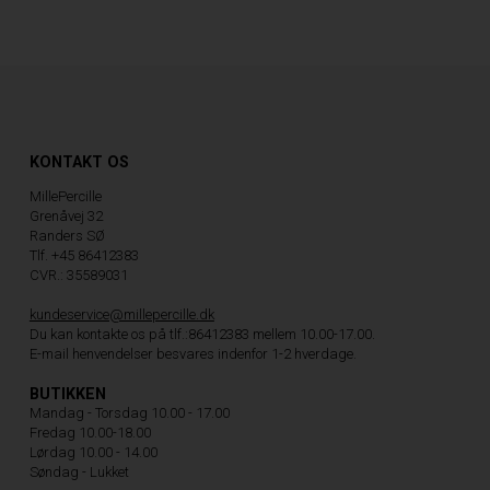
KONTAKT OS
MillePercille
Grenåvej 32
Randers SØ
Tlf. +45 86412383
CVR.: 35589031
kundeservice@millepercille.dk
Du kan kontakte os på tlf.:86412383 mellem 10.00-17.00.
E-mail henvendelser besvares indenfor 1-2 hverdage.
BUTIKKEN
Mandag - Torsdag 10.00 - 17.00
Fredag 10.00-18.00
Lørdag 10.00 - 14.00
Søndag - Lukket