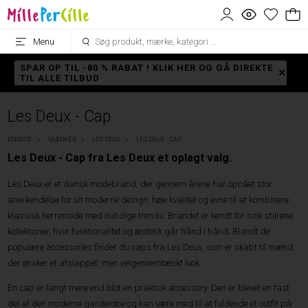
Menu
SPAR OP TIL -80 % RABAT ! KLIK HER OG GÅ DIREKTE
TIL ALLE TILBUD
Les Deux - Cap
FORSIDE
MÆRKER
LES DEUX
LES DEUX - CAP
Les Deux - Cap fra Les Deux et oplagt valg.
Les Deux er et dansk modebrand, der gennem årene har opnået stor
anerkendelse for sit moderne design, høje kvalitet og evne til at kombinere
klassisk herremode med nutidige trends. Brandet er kendt for sine stilrene
kollektioner, hvor funktionalitet og æstetik går hånd i hånd. Blandt de
populære accessories finder du caps fra Les Deux, som er skabt til mænd,
der ønsker et afslappet, men velgennemtænkt look.
En cap er langt mere end blot en praktisk accessory. Den er blevet en fast
del af den moderne garderobe og kan være med til at fuldende et outfit på