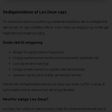
Vedligeholdelse af Les Deux caps
For at bevare cap’ens pasform og udseende anbefales det at vedligeholde
den korrekt. En cap udsættes ofte for sved, sollys og daglig brug, hvilket gør
regelmæssig rengøring vigtig.
Gode råd til rengøring
Rengør forsigtigt med en fugtig klud
Undgå vaskemaskine medmindre producenten anbefaler det
Lad cap’en tørre naturligt
Undgå direkte varme fra radiator eller tørretumbler
Opbevar cap’en på en måde, der bevarer formen
Ved korrekt vedligeholdelse kan en Les Deux cap holde sig flot i mange år
og fortsætte med at være en fast del af garderoben.
Hvorfor vælge Les Deux?
Les Deux har skabt en stærk position inden for moderne herremode ved at