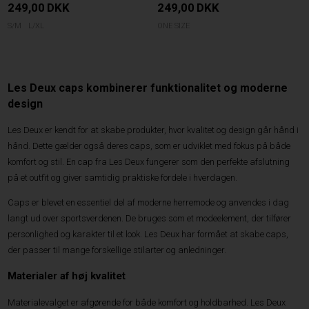
249,00
DKK
249,00
DKK
S/M
L/XL
ONE SIZE
Les Deux caps kombinerer funktionalitet og moderne
design
Les Deux er kendt for at skabe produkter, hvor kvalitet og design går hånd i
hånd. Dette gælder også deres caps, som er udviklet med fokus på både
komfort og stil. En cap fra Les Deux fungerer som den perfekte afslutning
på et outfit og giver samtidig praktiske fordele i hverdagen.
Caps er blevet en essentiel del af moderne herremode og anvendes i dag
langt ud over sportsverdenen. De bruges som et modeelement, der tilfører
personlighed og karakter til et look. Les Deux har formået at skabe caps,
der passer til mange forskellige stilarter og anledninger.
Materialer af høj kvalitet
Materialevalget er afgørende for både komfort og holdbarhed. Les Deux