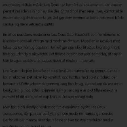
en enkel og stilfuld måde. Les Deux har formået at skabe caps, der passer
perfekt ind i den skandinaviske designtradition med rene linjer, komfortable
materialer og diskrete detaljer. Det gør dem nemme at kombinere med både
casual og mere velklædte outfits.
En af de populære modeller er Les Deux Cap Baseball, som kombinerer et
klassisk baseball-design med moderne detaljer. Modellen er udviklet med
fokus på komfort og pasform, hvilket gør den ideel til både hverdag, fritid,
ferie og udendørs aktiviteter. Det tidløse design betyder samtidig, at cap’en
kan bruges sæson efter sæson uden at miste sin relevans.
Les Deux arbejder konsekvent med kvalitetsmaterialer og gennemtænkte
konstruktioner. Det sikrer høj komfort, god holdbarhed og et produkt, der
bevarer sit flotte udseende gennem lang tids brug. Uanset om du ønsker at
beskytte dig mod solen, skjule en dårlig hårdag eller blot tilføje et ekstra
element til dit outfit, er en cap fra Les Deux et oplagt valg.
Med fokus på detaljer, kvalitet og funktionalitet tilbyder Les Deux
accessories, der passer perfekt ind i den moderne mands garderobe.
Derfor vælger mange brandet, når de ønsker tidløse produkter med et
eksklusivt og afslappet udtryk.