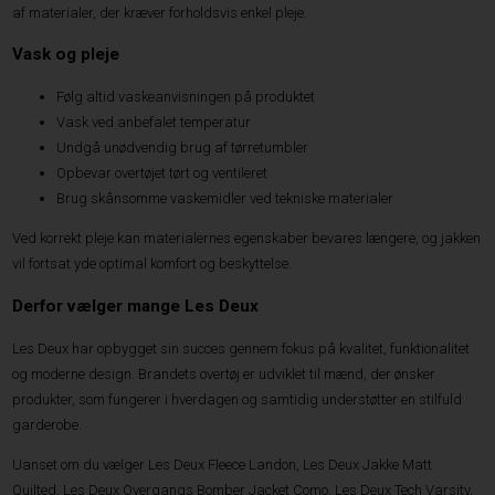
af materialer, der kræver forholdsvis enkel pleje.
Vask og pleje
Følg altid vaskeanvisningen på produktet
Vask ved anbefalet temperatur
Undgå unødvendig brug af tørretumbler
Opbevar overtøjet tørt og ventileret
Brug skånsomme vaskemidler ved tekniske materialer
Ved korrekt pleje kan materialernes egenskaber bevares længere, og jakken
vil fortsat yde optimal komfort og beskyttelse.
Derfor vælger mange Les Deux
Les Deux har opbygget sin succes gennem fokus på kvalitet, funktionalitet
og moderne design. Brandets overtøj er udviklet til mænd, der ønsker
produkter, som fungerer i hverdagen og samtidig understøtter en stilfuld
garderobe.
Uanset om du vælger Les Deux Fleece Landon, Les Deux Jakke Matt
Quilted, Les Deux Overgangs Bomber Jacket Como, Les Deux Tech Varsity,