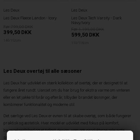
Les Deux
Les Deux
Les Deux Fleece Landon - Icory
Les Deux Tech Varsity - Dark
Navy/Ivory
799,00
1.199,00
399,50
DKK
599,50
DKK
146/152cm
110/116cm
Les Deux overtøj til alle sæsoner
Les Deux har udviklet en stærk kollektion af overtøj, der er designet til at
fungere året rundt. Uanset om du har brug for ekstra varme om vinteren
eller en let jakke til forår og efterår, tilbyder brandet løsninger, der
kombinerer funktionalitet og moderne stil.
Det særlige ved Les Deux er evnen til at skabe overtøj, som både fungerer
praktisk og æstetisk. Hver model er udviklet med fokus på komfort,
bevægelsesfrihed og et tidløst design, som gør produkterne relevante
sæson efter sæson.