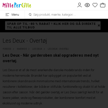
Menu
SPAR OP TIL -80 % RABAT ! KLIK HER OG GÅ DIREKTE
TIL ALLE TILBUD
Les Deux - Overtøj
FORSIDE
MÆRKER
LES DEUX
LES DEUX - OVERTØJ
Les Deux - Når garderoben skal opgraderes med nyt
overtøj.
Les Deux er et af de mest anerkendte danske modebrands inden for
moderne herremode. Brandet har opbygget sin popularitet ved at
kombinere skandinavisk minimalisme med internationale trends, hvilket
resulterer i kollektioner, der både er stilfulde, funktionelle og skabt til at holde
sæson efter sæson. Når det gælder overtøj, er Les Deux særligt kendt for at
levere jakker, veste og fleeceprodukter, der kombinerer komfort med et
eksklusivt og moderne udtryk.