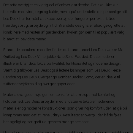
Det rette overtøj er en vigtig del af enhver garderobe. Det skal ikke kun
beskytte mod vind, regn og kulde, men også understøtte din personlige stil.
Les Deux har formået at skabe overtøj, der fungerer perfekt til både
hverdagsbrug, arbejde og fritid. Brandets designs er alsidige og lette at
kombinere med resten af garderoben, hvilket gør dem til et populært valg
blandt stilbevidste mænd.
Blandt de populære modeller finder du blandt andet Les Deux Jakke Matt
Quilted og Les Deux Vinterjakke Nate Solid Padded. Disse modeller
illustrerer brandets fokus på kvalitet, funktionalitet og moderne design.
Samtidig tilbyder Les Deux også lettere løsninger som Les Deux Fleece
Landon og Les Deux Overgangs Bomber Jacket Como, der er ideelle til
skiftende vejrforhold og overgangsperioder.
Materialevalget er nøje gennemtænkt for at sikre optimal komfort og
holdbarhed. Les Deux arbejder med slidstærke tekstiler, isolerende
materialer og moderne konstruktioner, som giver høj komfort uden at gå på
kompromis med det stilrene udtryk. Resultatet er overtøj, der både føles
behageligt og ser godt ud gennem mange sæsoner.
Uanset om du leder efter en varm vinterjakke, en alsidig overgangsjakke, en