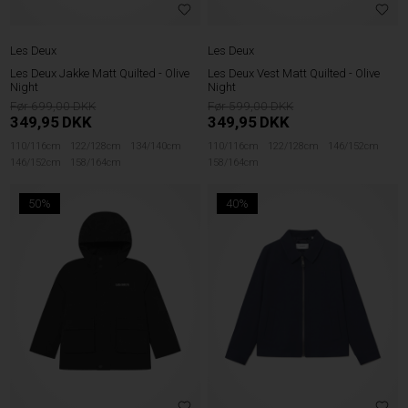
Les Deux
Les Deux
Les Deux Jakke Matt Quilted - Olive
Les Deux Vest Matt Quilted - Olive
Night
Night
699,00
599,00
349,95
DKK
349,95
DKK
110/116cm
122/128cm
134/140cm
110/116cm
122/128cm
146/152cm
146/152cm
158/164cm
158/164cm
50%
40%