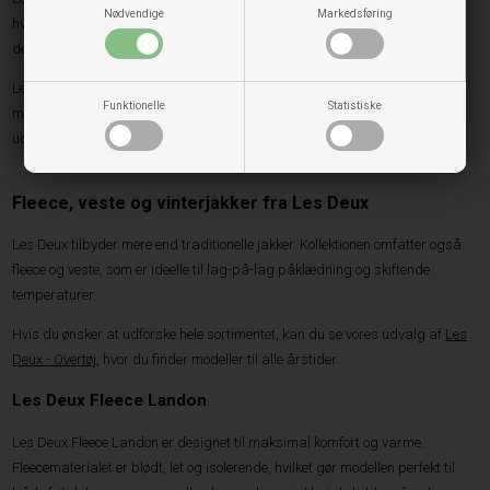
Nødvendige
Markedsføring
hvor vejret kan skifte hurtigt. Bomberdesignet giver et moderne look, mens
den lette konstruktion sikrer høj komfort.
Les Deux Tech Varsity kombinerer sporty inspiration med moderne
Funktionelle
Statistiske
materialer og er et oplagt valg til mænd, der ønsker et mere afslappet
udtryk uden at gå på kompromis med kvaliteten.
Fleece, veste og vinterjakker fra Les Deux
Les Deux tilbyder mere end traditionelle jakker. Kollektionen omfatter også
fleece og veste, som er ideelle til lag-på-lag påklædning og skiftende
temperaturer.
Hvis du ønsker at udforske hele sortimentet, kan du se vores udvalg af
Les
Deux - Overtøj
, hvor du finder modeller til alle årstider.
Les Deux Fleece Landon
Les Deux Fleece Landon er designet til maksimal komfort og varme.
Fleecematerialet er blødt, let og isolerende, hvilket gør modellen perfekt til