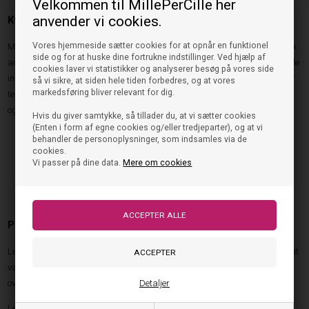
Velkommen til MillePerCille her
anvender vi cookies.
Kvalitetsmaterialer og moderne konstruktioner
Vores hjemmeside sætter cookies for at opnår en funktionel
Materialerne spiller en afgørende rolle for overtøjets funktionalitet. Les Deux
side og for at huske dine fortrukne indstillinger. Ved hjælp af
anvender ofte slidstærke syntetiske fibre, isolerende fyldmaterialer og bløde
cookies laver vi statistikker og analyserer besøg på vores side
inderfor, som sikrer komfort under forskellige vejrforhold. Kombinationen af
så vi sikre, at siden hele tiden forbedres, og at vores
markedsføring bliver relevant for dig.
tekniske løsninger og moderne design giver produkter, der både beskytter
og ser godt ud.
Hvis du giver samtykke, så tillader du, at vi sætter cookies
(Enten i form af egne cookies og/eller tredjeparter), og at vi
Slidstærke materialer med lang levetid
behandler de personoplysninger, som indsamles via de
Isolerende konstruktioner til kolde dage
cookies.
Vi passer på dine data.
Mere om cookies
Komfortable pasformer med god bevægelsesfrihed
Moderne design med tidløst udtryk
Alsidige modeller til flere sæsoner
Populære modeller fra Les Deux
Les Deux Jakke Matt Quilted er en klassisk quiltet jakke, som kombinerer let
varmeisolering med et stilrent design. Den fungerer perfekt som
overgangsjakke eller som et ekstra lag på kølige dage.
Detaljer
Les Deux Overgangs Bomber Jacket Como er udviklet til forår og efterår,