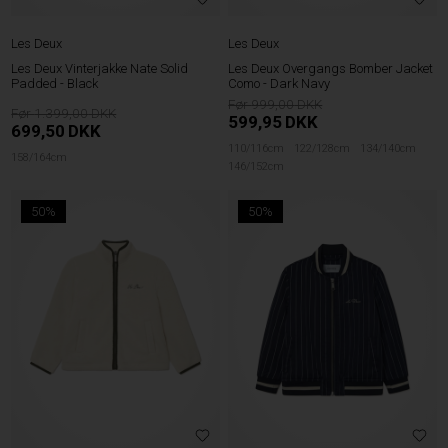
Les Deux
Les Deux
Les Deux Vinterjakke Nate Solid
Les Deux Overgangs Bomber Jacket
Padded - Black
Como - Dark Navy
999,00
1.399,00
599,95
DKK
699,50
DKK
110/116cm
122/128cm
134/140cm
158/164cm
146/152cm
50%
50%