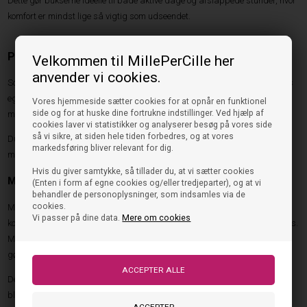
Dette gør bukserne ideelle til både aktive dage og afslappede stunder, hvor
komfort er mindst lige så vigtig som udseendet.
Populære modeller fra Mads Nørgaard
Velkommen til MillePerCille her
anvender vi cookies.
Sortimentet byder på flere forskellige typer bukser, der hver især har deres
egne styrker. Uanset om du foretrækker et afslappet look eller ønsker
Vores hjemmeside sætter cookies for at opnår en funktionel
side og for at huske dine fortrukne indstillinger. Ved hjælp af
maksimal komfort, findes der en model, som passer til behovet.
cookies laver vi statistikker og analyserer besøg på vores side
så vi sikre, at siden hele tiden forbedres, og at vores
Du kan se det samlede udvalg af
Mads Nørgaard - Bukser
og finde den
markedsføring bliver relevant for dig.
model, der passer bedst til garderoben.
Hvis du giver samtykke, så tillader du, at vi sætter cookies
Mads Nørgaard Sweatpants Stripe Verona
(Enten i form af egne cookies og/eller tredjeparter), og at vi
behandler de personoplysninger, som indsamles via de
cookies.
Mads Nørgaard Sweatpants Stripe Verona er en populær model, der
Vi passer på dine data.
Mere om cookies
kombinerer afslappet komfort med brandets karakteristiske designunivers.
Modellen er ideel til hverdagsbrug og tilbyder en behagelig pasform, som
gør den velegnet til både skole, fritid og afslapning.
De gennemtænkte detaljer og den høje kvalitet gør bukserne til en favorit
blandt mange, der ønsker et moderne og komfortabelt look.