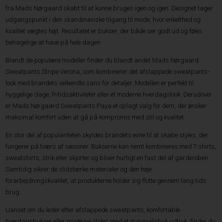
fra Mads Nørgaard skabt til at kunne bruges igen og igen. Designet tager
udgangspunkt i den skandinaviske tilgang til mode, hvor enkelthed og
kvalitet vægtes højt. Resultatet er bukser, der både ser godt ud og føles
behagelige at have på hele dagen.
Blandt de populære modeller finder du blandt andet Mads Nørgaard
Sweatpants Stripe Verona, som kombinerer det afslappede sweatpants-
look med brandets velkendte sans for detaljer. Modellen er perfekt til
hyggelige dage, fritidsaktiviteter eller et moderne hverdagslook. Derudover
er Mads Nørgaard Sweatpants Paya et oplagt valg for dem, der ønsker
maksimal komfort uden at gå på kompromis med stil og kvalitet.
En stor del af populariteten skyldes brandets evne til at skabe styles, der
fungerer på tværs af sæsoner. Bukserne kan nemt kombineres med T-shirts,
sweatshirts, strik eller skjorter og bliver hurtigt en fast del af garderoben.
Samtidig sikrer de slidstærke materialer og den høje
forarbejdningskvalitet, at produkterne holder sig flotte gennem lang tids
brug.
Uanset om du leder efter afslappede sweatpants, komfortable
hverdagsbukser eller moderne styles med et minimalistisk udtryk, finder du