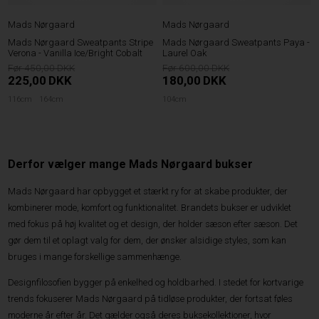
Mads Nørgaard
Mads Nørgaard
Mads Nørgaard Sweatpants Stripe
Mads Nørgaard Sweatpants Paya -
Verona - Vanilla Ice/Bright Cobalt
Laurel Oak
450,00
600,00
225,00
DKK
180,00
DKK
116cm
164cm
104cm
Derfor vælger mange Mads Nørgaard bukser
Mads Nørgaard har opbygget et stærkt ry for at skabe produkter, der
kombinerer mode, komfort og funktionalitet. Brandets bukser er udviklet
med fokus på høj kvalitet og et design, der holder sæson efter sæson. Det
gør dem til et oplagt valg for dem, der ønsker alsidige styles, som kan
bruges i mange forskellige sammenhænge.
Designfilosofien bygger på enkelhed og holdbarhed. I stedet for kortvarige
trends fokuserer Mads Nørgaard på tidløse produkter, der fortsat føles
moderne år efter år. Det gælder også deres buksekollektioner, hvor