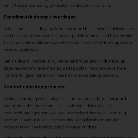
komfortable materialer og gennemtænkte detaljer er i centrum.
Skandinavisk design i hverdagen
Det minimalistiske udtryk gør Mads Nørgaard bukser nemme at kombinere
med resten af garderoben. De fungerer perfekt sammen med både en enkel
T-shirt, en striktrøje eller en sweatshirt og kan styles til både afslappede og
mere velklædte looks.
Den alsidige stil betyder, at bukserne kan bruges året rundt. På kølige
dage kan de kombineres med lag-på-lag outfits, mens de i de varmere
måneder fungerer perfekt sammen med lette overdele og sneakers.
Komfort uden kompromiser
Komfort er en vigtig del af oplevelsen, når man vælger Mads Nørgaard.
Mange af modellerne er fremstillet i bløde bomuldskvaliteter eller
materialeblandinger, som giver god bevægelsesfrihed og en behagelig
pasform. Elastiske taljer, justerbare detaljer og fleksible materialer
bidrager til den høje komfort, som brandet er kendt for.