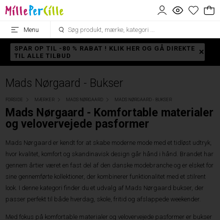
Menu
SPAR OP TIL -80 % RABAT ! KLIK HER OG GÅ DIREKTE
TIL ALLE TILBUD
Mads Nørgaard - Bukser
FORSIDE
MÆRKER
MADS NØRGAARD
MADS NØRGAARD - BUKSER
Mads Nørgaard - Komfortable materialer
og velovervejede pasformer
Mads Nørgaard er kendt for at skabe moderne mode med et tidløst udtryk,
hvor kvalitet, komfort og skandinavisk design går hånd i hånd. Brandet har
gennem årtier været en fast del af den danske modebranche og er elsket for
sine gennemførte kollektioner, der kombinerer funktionalitet med et stilrent
look. I denne kategori finder du et udvalg af Mads Nørgaard bukser, der
passer perfekt til både hverdag, skole, fritid og afslappede weekender.
Med fokus på komfortable materialer og velovervejede pasformer er bukser