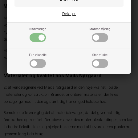
Mads Nørgaard Sweatpants Paya
Detaljer
Mads Nørgaard Sweatpants Paya er skabt med fokus på maksimal
komfort. Den bløde kvalitet og afslappede pasform gør modellen perfekt til
Nødvendige
Markedsføring
hyggelige dage og afslappede aktiviteter. Samtidig sikrer det stilrene
design, at bukserne nemt kan indgå som en del af et moderne outfit.
Modellen er et godt eksempel på, hvordan Mads Nørgaard formår at
Funktionelle
Statistiske
kombinere funktionalitet og mode i ét produkt.
Materialer og kvalitet hos Mads Nørgaard
Et af kendetegnene ved Mads Nørgaard er den høje kvalitet i både
materialer og konstruktion. Brandet prioriterer materialer, der føles
behagelige mod huden og samtidig har en god holdbarhed.
Bomuld er ofte en vigtig del af materialevalget, da det giver naturlig
åndbarhed og komfort. Derudover anvendes materialeblandinger, som kan
forbedre fleksibiliteten og hjælpe bukserne med at bevare deres pasform
gennem lang tids brug.