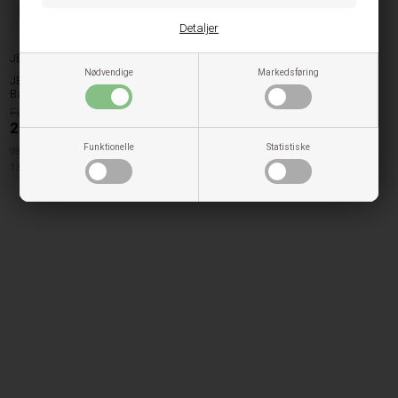
Detaljer
JBS of Denmark
Nødvendige
Markedsføring
JBS Of Denmark Kids Undertrøje
Bamboo 2.pak - Sort
250,00
200,00
DKK
Funktionelle
Statistiske
98/104cm
110/116cm
122/128cm
134/140cm
146/152cm
158/164cm