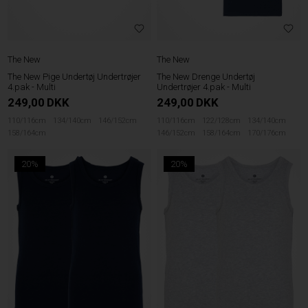
The New
The New
The New Pige Undertøj Undertrøjer
The New Drenge Undertøj
4.pak - Multi
Undertrøjer 4.pak - Multi
249,00
DKK
249,00
DKK
110/116cm
134/140cm
146/152cm
110/116cm
122/128cm
134/140cm
158/164cm
146/152cm
158/164cm
170/176cm
20%
20%