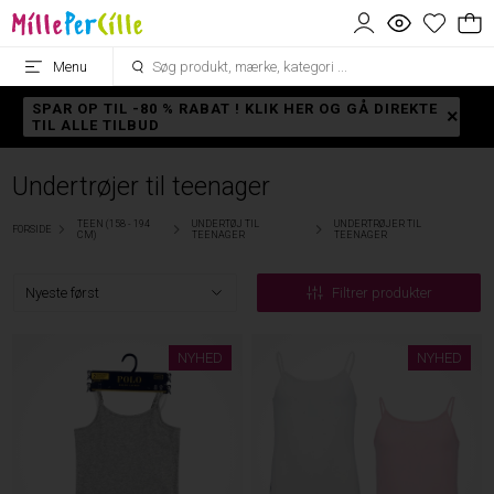
Menu
SPAR OP TIL -80 % RABAT ! KLIK HER OG GÅ DIREKTE
TIL ALLE TILBUD
Undertrøjer til teenager
TEEN (158 - 194
UNDERTØJ TIL
UNDERTRØJER TIL
FORSIDE
CM)
TEENAGER
TEENAGER
Filtrer produkter
NYHED
NYHED