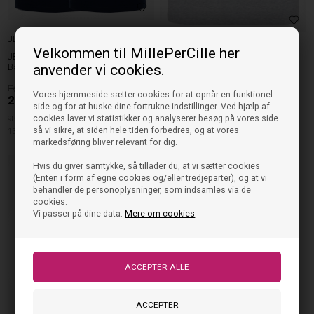
JBS of Denmark
Velkommen til MillePerCille her
JBS of Denmark
JBS Of Denmark Kids Undertrøje
Bamboo 2.pak - Navy
anvender vi cookies.
JBS Of Denmark Kids Undertrøje
Bamboo 2.pak - Grå
250,00
250,00
Vores hjemmeside sætter cookies for at opnår en funktionel
200,00
DKK
200,00
DKK
side og for at huske dine fortrukne indstillinger. Ved hjælp af
cookies laver vi statistikker og analyserer besøg på vores side
98/104cm
110/116cm
122/128cm
98/104cm
110/116cm
122/128cm
så vi sikre, at siden hele tiden forbedres, og at vores
134/140cm
146/152cm
158/164cm
134/140cm
146/152cm
158/164cm
markedsføring bliver relevant for dig.
Hvis du giver samtykke, så tillader du, at vi sætter cookies
20%
(Enten i form af egne cookies og/eller tredjeparter), og at vi
behandler de personoplysninger, som indsamles via de
cookies.
Vi passer på dine data.
Mere om cookies