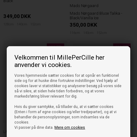
Black
Mads Nørgaard
Mads Nørgaard Bluse Talika -
349,00
DKK
Black/Vanilla Ice
350,00
DKK
128cm
140cm
152cm
116cm
140cm
152cm
NYHED
NYHED
Velkommen til MillePerCille her
anvender vi cookies.
Vores hjemmeside sætter cookies for at opnår en funktionel
side og for at huske dine fortrukne indstillinger. Ved hjælp af
cookies laver vi statistikker og analyserer besøg på vores side
så vi sikre, at siden hele tiden forbedres, og at vores
markedsføring bliver relevant for dig.
Hvis du giver samtykke, så tillader du, at vi sætter cookies
(Enten i form af egne cookies og/eller tredjeparter), og at vi
behandler de personoplysninger, som indsamles via de
cookies.
Vi passer på dine data.
Mere om cookies
Rosemunde
LMTD