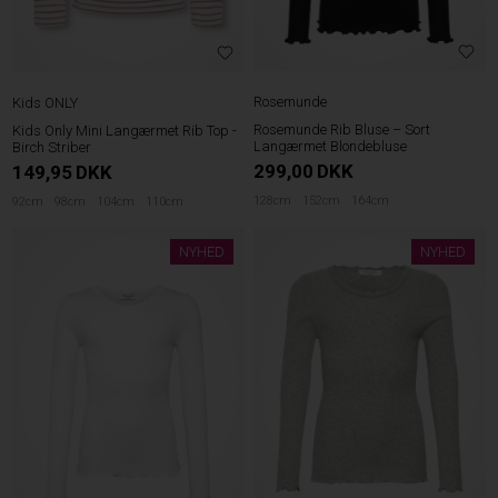
Rosemunde
Kids ONLY
Rosemunde Rib Bluse – Sort
Kids Only Mini Langærmet Rib Top -
Langærmet Blondebluse
Birch Striber
299,00
DKK
149,95
DKK
128cm
152cm
164cm
92cm
98cm
104cm
110cm
NYHED
NYHED