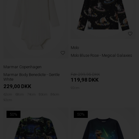
Molo
Molo Bluse Rose - Megical Galaxies
Marmar Copenhagen
299,95
Marmar Body Benedicte - Gentle
119,98
DKK
White
229,00
DKK
92cm
62cm
68cm
74cm
80cm
86cm
92cm
50%
50%