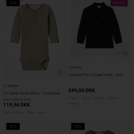
20%
NYHED
Lacoste
Lacoste Polo Langærmede - Sort
Lil atelier
599,00
DKK
Lil' Atelier Body Mohio - Turtledove
116cm
128cm
140cm
152cm
149,95
164cm
119,96
DKK
56cm
68cm
74cm
86cm
50%
50%