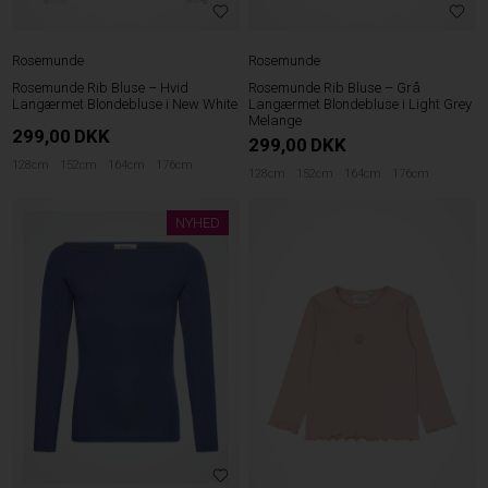
Rosemunde
Rosemunde
Rosemunde Rib Bluse – Hvid
Rosemunde Rib Bluse – Grå
Langærmet Blondebluse i New White
Langærmet Blondebluse i Light Grey
Melange
299,00
DKK
299,00
DKK
128cm
152cm
164cm
176cm
128cm
152cm
164cm
176cm
NYHED