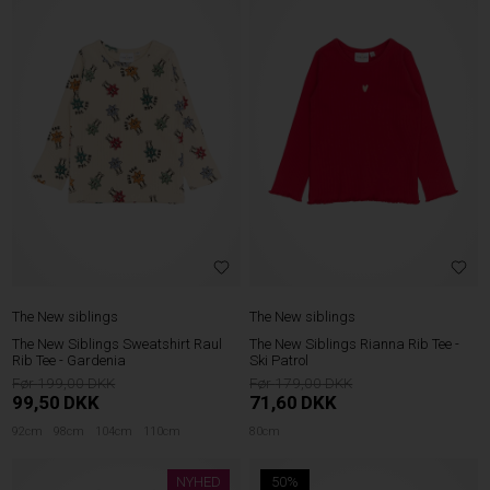
The New siblings
The New siblings
The New Siblings Sweatshirt Raul
The New Siblings Rianna Rib Tee -
Rib Tee - Gardenia
Ski Patrol
199,00
179,00
99,50
DKK
71,60
DKK
92cm
98cm
104cm
110cm
80cm
NYHED
50%