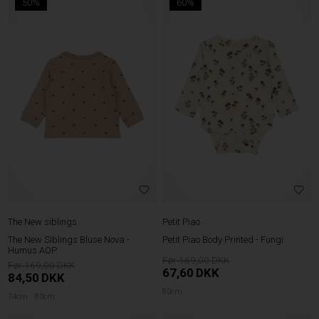
50%
60%
The New siblings
Petit Piao
The New Siblings Bluse Nova -
Petit Piao Body Printed - Fungi
Humus AOP
169,00
169,00
67,60
DKK
84,50
DKK
80cm
74cm
80cm