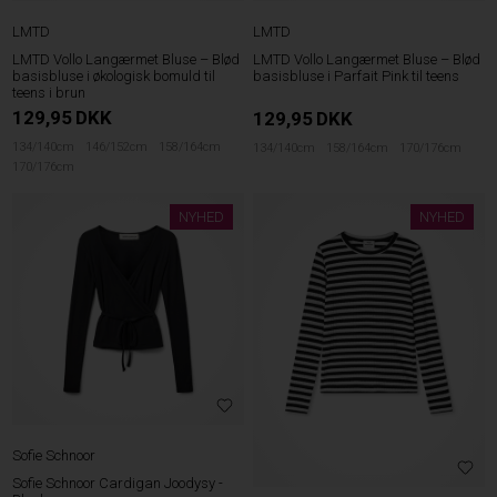
LMTD
LMTD
LMTD Vollo Langærmet Bluse – Blød
LMTD Vollo Langærmet Bluse – Blød
basisbluse i økologisk bomuld til
basisbluse i Parfait Pink til teens
teens i brun
129,95
DKK
129,95
DKK
134/140cm
146/152cm
158/164cm
134/140cm
158/164cm
170/176cm
170/176cm
NYHED
NYHED
Sofie Schnoor
Sofie Schnoor Cardigan Joodysy -