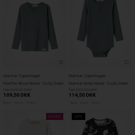
Marmar Copenhagen
Marmar Copenhagen
MarMar Bluse Modal - Dusty Green
Marmar Body Modal - Dusty Green
219,00
229,00
109,50
DKK
114,50
DKK
86cm
92cm
110cm
74cm
80cm
92cm
NYHED
60%