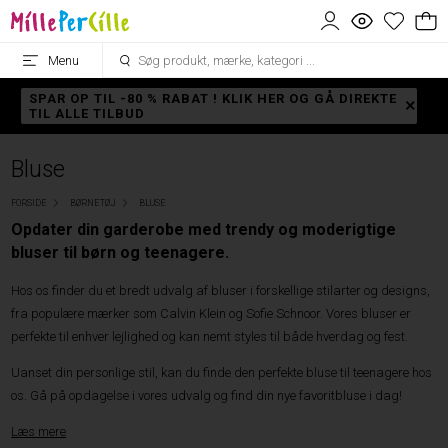
Menu
SPAR OP TIL -80 % RABAT ! KLIK HER OG GÅ DIREKTE
TIL ALLE TILBUD
Bluse
FORSIDE
BØRNETØJ
BLUSE
Opdater din garderobe med trendy og moderigtige
bluser til børn og teenagere.
Hos os finder du et bredt udvalg af bluser i forskellige stilarter og designs,
fra populære mærker som Calvin Klein og Sofie Schnoor. Vores bluser er
perfekte til enhver lejlighed og kan nemt styles til både hverdag og fest.
Uanset din personlige stil, kan du finde den perfekte bluse til teenagere hos
os. Gå på opdagelse i vores udvalg og find din nye favoritbluse i dag!
Læs mere