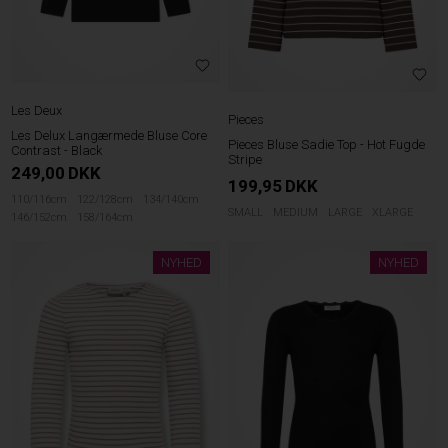
Les Deux
Pieces
Les Delux Langærmede Bluse Core
Pieces Bluse Sadie Top - Hot Fugde
Contrast - Black
Stripe
249,00
DKK
199,95
DKK
110/116cm
122/128cm
134/140cm
SMALL
MEDIUM
LARGE
XLARGE
146/152cm
158/164cm
NYHED
NYHED