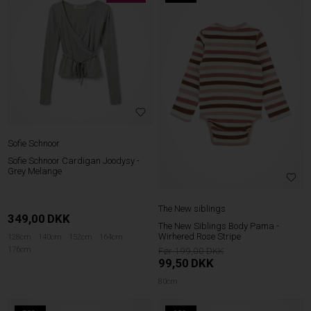
Sofie Schnoor
Sofie Schnoor Cardigan Joodysy -
Grey Melange
The New siblings
349,00
DKK
The New Siblings Body Pama -
Wirhered Rose Stripe
128cm
140cm
152cm
164cm
176cm
199,00
99,50
DKK
80cm