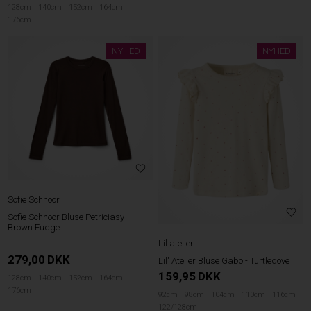
128cm
140cm
152cm
164cm
176cm
NYHED
NYHED
Sofie Schnoor
Sofie Schnoor Bluse Petriciasy -
Brown Fudge
Lil atelier
279,00
DKK
Lil' Atelier Bluse Gabo - Turtledove
159,95
DKK
128cm
140cm
152cm
164cm
176cm
92cm
98cm
104cm
110cm
116cm
122/128cm