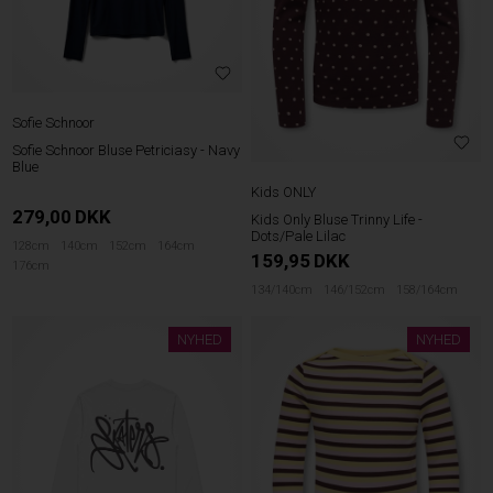
Sofie Schnoor
Sofie Schnoor Bluse Petriciasy - Navy
Blue
Kids ONLY
279,00
DKK
Kids Only Bluse Trinny Life -
Dots/Pale Lilac
128cm
140cm
152cm
164cm
159,95
DKK
176cm
134/140cm
146/152cm
158/164cm
NYHED
NYHED