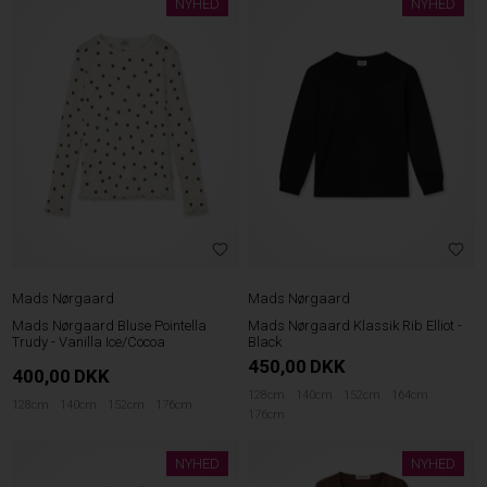
NYHED
NYHED
Mads Nørgaard
Mads Nørgaard
Mads Nørgaard Bluse Pointella
Mads Nørgaard Klassik Rib Elliot -
Trudy - Vanilla Ice/Cocoa
Black
450,00
DKK
400,00
DKK
128cm
140cm
152cm
164cm
128cm
140cm
152cm
176cm
176cm
NYHED
NYHED