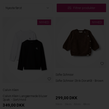
Filtrer produkter
NYHED
NYHED
Sofie Schnoor
Sofie Schnoor Strik DoraKB - Brown
Calvin Klein
Calvin Klein Langærmede bluser
299,00
DKK
2pak. - Sort/Hvid
349,00
DKK
50cm
56cm
62cm
68cm