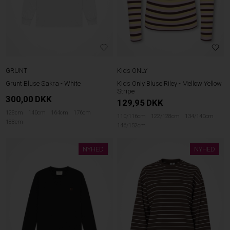
GRUNT
Kids ONLY
Grunt Bluse Sakra - White
Kids Only Bluse Riley - Mellow Yellow
Stripe
300,00
DKK
129,95
DKK
128cm
140cm
164cm
176cm
110/116cm
122/128cm
134/140cm
188cm
146/152cm
NYHED
NYHED