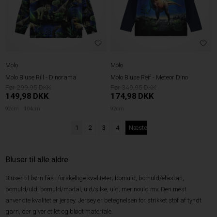
Molo
Molo
Molo Bluse Rill - Dinorama
Molo Bluse Reif - Meteor Dino
299,95
349,95
149,98
DKK
174,98
DKK
92cm
104cm
92cm
1
2
3
4
Næste
Bluser til alle aldre
Bluser til børn fås i forskellige kvaliteter; bomuld, bomuld/elastan,
bomuld/uld, bomuld/modal, uld/silke, uld, merinould mv. Den mest
anvendte kvalitet er jersey. Jersey er betegnelsen for strikket stof af tyndt
garn, der giver et let og blødt materiale.