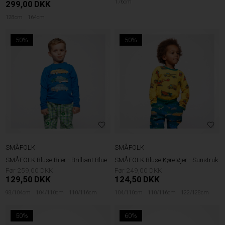
176cm
299,00
DKK
128cm
164cm
50%
50%
SMÅFOLK
SMÅFOLK
SMÅFOLK Bluse Biler - Brilliant Blue
SMÅFOLK Bluse Køretøjer - Sunstruk
259,00
249,00
129,50
DKK
124,50
DKK
98/104cm
104/110cm
110/116cm
104/110cm
110/116cm
122/128cm
50%
60%