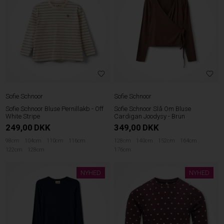
Sofie Schnoor
Sofie Schnoor
Sofie Schnoor Bluse Pernillakb - Off
Sofie Schnoor Slå Om Bluse
White Stripe
Cardigan Joodysy - Brun
249,00
DKK
349,00
DKK
98cm
104cm
110cm
116cm
128cm
140cm
152cm
164cm
122cm
128cm
176cm
NYHED
NYHED