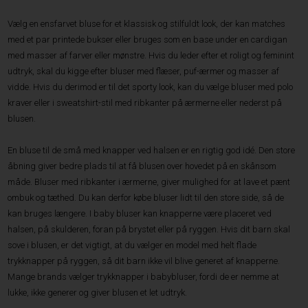
Vælg en ensfarvet bluse for et klassisk og stilfuldt look, der kan matches
med et par printede bukser eller bruges som en base under en cardigan
med masser af farver eller mønstre. Hvis du leder efter et roligt og feminint
udtryk, skal du kigge efter bluser med flæser, puf-ærmer og masser af
vidde. Hvis du derimod er til det sporty look, kan du vælge bluser med polo
kraver eller i sweatshirt-stil med ribkanter på ærmerne eller nederst på
blusen.
En bluse til de små med knapper ved halsen er en rigtig god idé. Den store
åbning giver bedre plads til at få blusen over hovedet på en skånsom
måde. Bluser med ribkanter i ærmerne, giver mulighed for at lave et pænt
ombuk og tæthed. Du kan derfor købe bluser lidt til den store side, så de
kan bruges længere. I baby bluser kan knapperne være placeret ved
halsen, på skulderen, foran på brystet eller på ryggen. Hvis dit barn skal
sove i blusen, er det vigtigt, at du vælger en model med helt flade
trykknapper på ryggen, så dit barn ikke vil blive generet af knapperne.
Mange brands vælger trykknapper i babybluser, fordi de er nemme at
lukke, ikke generer og giver blusen et let udtryk.