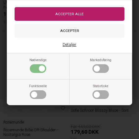
Rosemunde Billie Off-Shoulder -
LMTD Fagen Bluse – Enkel og cool
Ensign Blue
hverdagsbluse til teens i sort
299,00
DKK
149,95
DKK
128cm
140cm
176cm
134/140cm
170/176cm
NYHED
60%
Detaljer
Nødvendige
Markedsføring
Funktionelle
Statistiske
Sofie Schnoor
Sofie Schnoor Blisssy Bluse - Sort
Rosemunde
449,00
Rosemunde Billie Off-Shoulder -
179,60
DKK
Nostalgia Rose