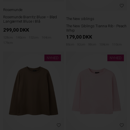
Rosemunde
Rosemunde Biarritz Bluse – Blød
The New siblings
Langærmet Bluse i Blå
The New Siblings Tianna Rib - Peach
299,00
DKK
Whip
179,00
DKK
128cm
140cm
152cm
164cm
176cm
86cm
92cm
98cm
104cm
110cm
NYHED
NYHED