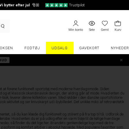
Vi bytter efter jul
🎅🏼
Trustpilot
Min konto
Sete
Gemt
Kurv
OKSEN
FODTØJ
UDSALG
GAVEKORT
NYHEDER
LBUD
ået at forene funktionelt sportstøj med moderne hverdagsmode. Siden
d og et klassisk skandinavisk design, der aldrig går af mode. Hvad enten du
wear-look, leverer denne kollektion varen. Med rødder i den danske sportshistorie
 aktivitet og ser knivskarpt ud i bybilledet. Det unikke miks af retro-æstetik
tet, så du kan klæde dig funktionelt og stilrent på fra top til tå. Udforsk de
rderobe. Hvad enten du er på udkig efter en varm trøje til de kølige hverdage
esko, så finder du det lige her. Brandets genkendelige logo med de tre
or pasform og komfort altid er i absolut højsæde. Med populære favoritter som