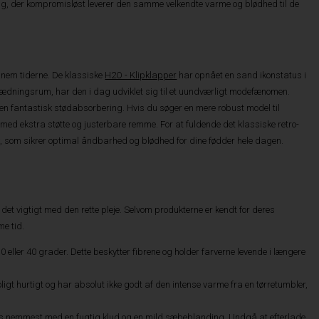
valg, der kompromisløst leverer den samme velkendte varme og blødhed til de
nnem tiderne. De klassiske
H2O - Klipklapper
har opnået en sand ikonstatus i
lædningsrum, har den i dag udviklet sig til et uundværligt modefænomen.
 en fantastisk stødabsorbering. Hvis du søger en mere robust model til
ed ekstra støtte og justerbare remme. For at fuldende det klassiske retro-
, som sikrer optimal åndbarhed og blødhed for dine fødder hele dagen.
r det vigtigt med den rette pleje. Selvom produkterne er kendt for deres
e tid.
 eller 40 grader. Dette beskytter fibrene og holder farverne levende i længere
roligt hurtigt og har absolut ikke godt af den intense varme fra en tørretumbler,
es nemmest med en fugtig klud og en mild sæbeblanding. Undgå at efterlade