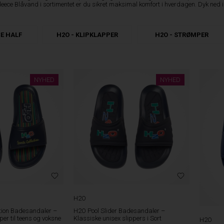
eece Blåvand i sortimentet er du sikret maksimal komfort i hverdagen. Dyk ned i 
CE HALF
H2O - KLIPKLAPPER
H2O - STRØMPER
NYHED
NYHED
H2O
tion Badesandaler –
H2O Pool Slider Badesandaler –
per til teens og voksne
Klassiske unisex slippers i Sort
H2O