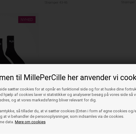
Strømper 
Strømper 43-46
NYHED
en til MillePerCille her anvender vi cook
de sætter cookies for at opnår en funktionel side og for at huske dine fortru
Ved hjælp af cookies laver vi statistikker og analyserer besøg på vores side så vi
edres, og at vores markedsføring bliver relevant for dig.
amtykke, så tillader du, at vi sætter cookies (Enten i form af egne cookies og/e
r 3-pak – Sorte
 og at vi behandler de personoplysninger, som indsamles via de cookies.
kker unisex
ine data.
Mere om cookies
ømper 40-42