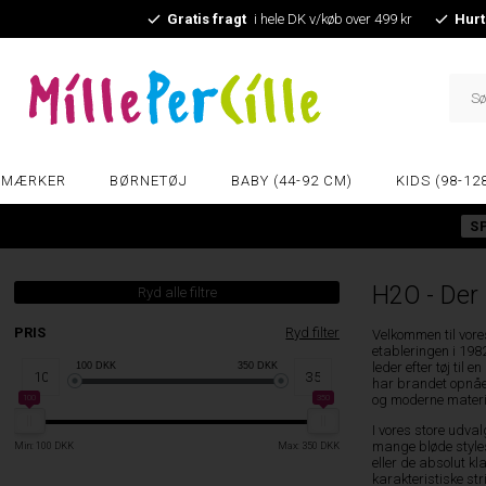
Gratis fragt
i hele DK v/køb over 499 kr
Hurt
MÆRKER
BØRNETØJ
BABY (44-92 CM)
KIDS (98-12
S
H2O - Der
Ryd alle filtre
PRIS
Ryd filter
Velkommen til vore
etableringen i 198
leder efter tøj til
100
DKK
350
DKK
har brandet opnået
og moderne materia
100
350
I vores store udva
mange bløde styles,
Min: 100 DKK
Max: 350 DKK
eller de absolut k
karakteristiske st