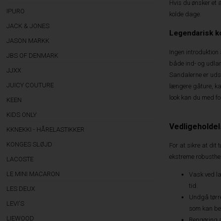
Hvis du ønsker et 
IPURO
kolde dage.
JACK & JONES
Legendarisk k
JASON MARKK
Ingen introduktion
JBS OF DENMARK
både ind- og udla
JJXX
Sandalerne er udst
JUICY COUTURE
længere gåture, ka
look kan du med f
KEEN
KIDS ONLY
Vedligeholdel
KKNEKKI - HÅRELASTIKKER
KONGES SLØJD
For at sikre at dit
ekstreme robusthe
LACOSTE
LE MINI MACARON
Vask ved la
tid.
LES DEUX
Undgå tørret
LEVI'S
som kan bes
LIEWOOD
Rengøring 