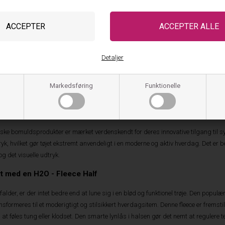
dinavisk design og uovertruffen materialekvalitet
Detaljer
ædning og fodtøj fra det danske sportsbrand H2O, investerer du i en lang traditio
t skabe sportstøj, der kunne modstå det omskiftelige skandinaviske vejr, og den
Markedsføring
Funktionelle
 den stringente proces omkring materialevalg og de avancerede vævningsmetoder
trolig blød overflade og en slidstyrke, som holder form og farve vask efter vask. T
ng, uanset om du er aktiv i naturen eller slapper af derhjemme.
ske bomuldsprodukter er mærket verdenskendt for deres innovative tilgang til synt
k, hvilket gør tøjet ekstremt anvendeligt i en moderne og aktiv hverdag. Det er bekl
g det visuelle udtryk.
rt med en H2O - Fleece Half
lder, er der intet bedre end at lune sig i en blød og funktionel trøje. Den populæ
nsformeres til et moderigtigt og stilsikkert hverdagsitem. Denne fleece er fremstill
t føles tung eller klodset. Den smarte lynlås i halsen gør det nemt at regule