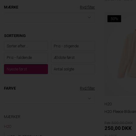
MÆRKE
Ryd filter
50%
SORTERING
Sorter efter...
Pris - stigende
Pris - faldende
Ældste først
Nyeste først
Antal solgte
FARVE
Ryd filter
H2O
H2O Fleece Blåvand
MÆRKER
500,00
H2O
250,00
DKK