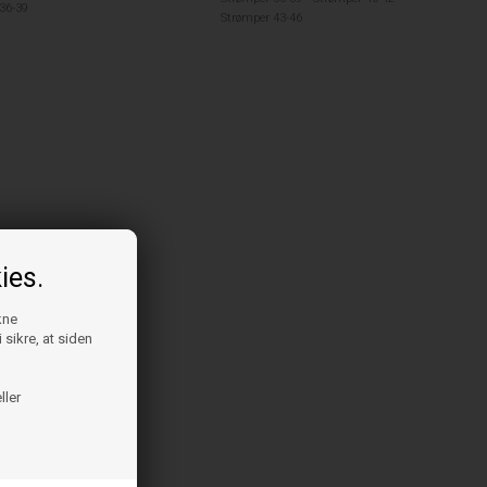
36-39
Strømper 43-46
ies.
kne
 sikre, at siden
ller