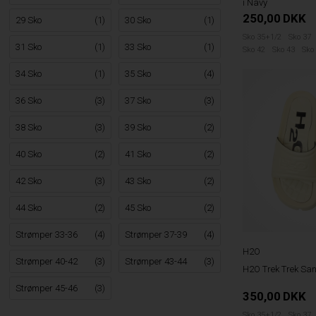
i Navy
250,00
DKK
29 Sko
(1)
30 Sko
(1)
Sko 35+1/2
Sko 37
31 Sko
(1)
33 Sko
(1)
Sko 42
Sko 43
Sko
34 Sko
(1)
35 Sko
(4)
36 Sko
(3)
37 Sko
(3)
38 Sko
(3)
39 Sko
(2)
40 Sko
(2)
41 Sko
(2)
42 Sko
(3)
43 Sko
(2)
44 Sko
(2)
45 Sko
(2)
Strømper 33-36
(4)
Strømper 37-39
(4)
H2O
Strømper 40-42
(3)
Strømper 43-44
(3)
H2O Trek Trek San
Strømper 45-46
(3)
350,00
DKK
Sko 35+1/2
Sko 37