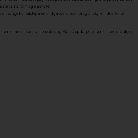
terialets form og elasticitet.
dit øvrige bomulstøj, men undgå overdreven brug af skyllemiddel for at
n uovertrufne komfort hver eneste dag. Gå på opdagelse i vores store udvalg og