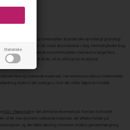
n for sublim kvalitet og funktionalitet. Brandet blev oprindeligt grundlagt
 filosofi er stadig kernen i alt, hvad de producerer i dag. Hemmeligheden bag
Statistiske
. Der anvendes udelukkende bomuldskvaliteter med ekstra lange fibre,
ekstilerne er designet til at ånde, så du altid opnår en optimal
etiske fibre og isolerende materialer. Her kombineres teknisk funktionalitet
ædning skabt til det virkelige liv, hvor der stilles høje krav til både
re
H2O - Fleece Half
er det ultimative eksempel på, hvordan funktionelt
et i et let, men ekstremt isolerende materiale, der effektivt holder på
re temperaturen, og den tætte vævning minimerer vindens gennemtrængning.