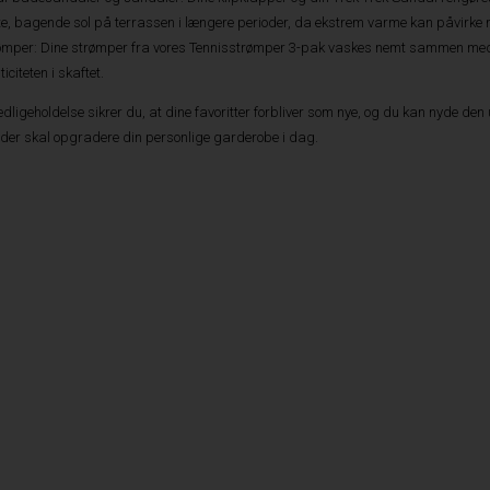
te, bagende sol på terrassen i længere perioder, da ekstrem varme kan påvirke ma
rømper: Dine strømper fra vores Tennisstrømper 3-pak vaskes nemt sammen med 
iciteten i skaftet.
dligeholdelse sikrer du, at dine favoritter forbliver som nye, og du kan nyde de
, der skal opgradere din personlige garderobe i dag.