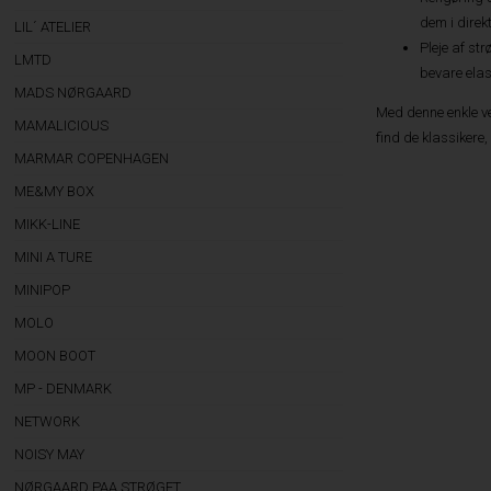
dem i direk
LIL´ ATELIER
Pleje af st
LMTD
bevare elast
MADS NØRGAARD
Med denne enkle ve
MAMALICIOUS
find de klassikere
MARMAR COPENHAGEN
ME&MY BOX
MIKK-LINE
MINI A TURE
MINIPOP
MOLO
MOON BOOT
MP - DENMARK
NETWORK
NOISY MAY
NØRGAARD PAA STRØGET