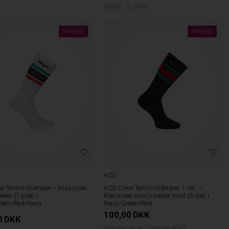
LARGE
XLARGE
NYHED
NYHED
H2O
w Tennisstrømper – Klassiske
H2O Crew Tennisstrømper 1 stk. –
kker (1-pak) i
Klassiske sportssokker med striber i
reen/Red/Navy
Navy/Green/Red
100,00
DKK
0
DKK
Strømper 36-39
Strømper 40-42