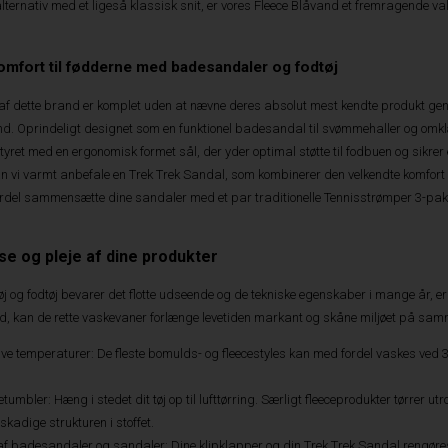
alternativ med et ligeså klassisk snit, er vores Fleece Blåvand et fremragende 
omfort til fødderne med badesandaler og fodtøj
 af dette brand er komplet uden at nævne deres absolut mest kendte produkt ge
nd. Oprindeligt designet som en funktionel badesandal til svømmehaller og omk
yret med en ergonomisk formet sål, der yder optimal støtte til fodbuen og sikrer
n vi varmt anbefale en Trek Trek Sandal, som kombinerer den velkendte komfort m
ordel sammensætte dine sandaler med et par traditionelle Tennisstrømper 3-pak
se og pleje af dine produkter
 tøj og fodtøj bevarer det flotte udseende og de tekniske egenskaber i mange år, e
d, kan de rette vaskevaner forlænge levetiden markant og skåne miljøet på samm
ve temperaturer: De fleste bomulds- og fleecestyles kan med fordel vaskes ved 30
umbler: Hæng i stedet dit tøj op til lufttørring. Særligt fleeceprodukter tørrer ut
kadige strukturen i stoffet.
af badesandaler og sandaler: Dine klipklapper og din Trek Trek Sandal rengør