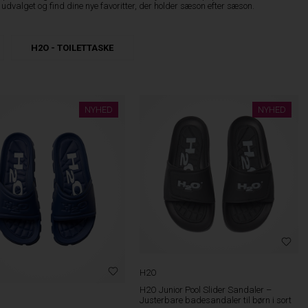
udvalget og find dine nye favoritter, der holder sæson efter sæson.
H2O - TOILETTASKE
NYHED
NYHED
H2O
H2O Junior Pool Slider Sandaler –
Justerbare badesandaler til børn i sort