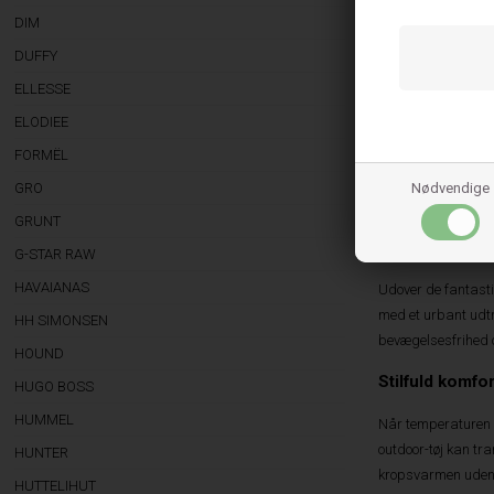
Strømper 43-46
DIM
DUFFY
ELLESSE
Klassisk skan
ELODIEE
Når du vælger bekl
FORMËL
med en vision om a
Nødvendige
GRO
succesen ligger i
GRUNT
hvilket sikrer en u
temperaturreguleri
G-STAR RAW
HAVAIANAS
Udover de fantasti
med et urbant udtry
HH SIMONSEN
bevægelsesfrihed o
HOUND
Stilfuld komfo
HUGO BOSS
HUMMEL
Når temperaturen fa
outdoor-tøj kan tra
HUNTER
kropsvarmen uden a
HUTTELIHUT