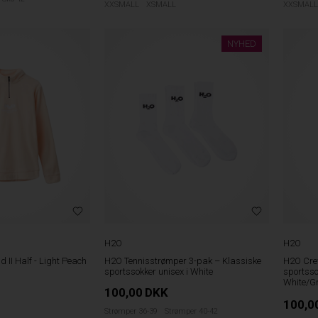
XXSMALL
XSMALL
XXSMALL
NYHED
H2O
H2O
 II Half - Light Peach
H2O Tennisstrømper 3-pak – Klassiske
H2O Cre
sportssokker unisex i White
sportsso
White/G
100,00
DKK
100,0
Strømper 36-39
Strømper 40-42