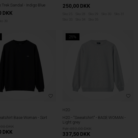
250,00
DKK
 Trek Sandal - Indigo Blue
0
DKK
Sko 25
Sko 28
Sko 29
Sko 30
Sko 31
Sko 33
Sko 34
Sko 35
ko 39
25%
H2O
atshirt Base Woman - Sort
H2O - "Sweatshirt" - BASE WOMAN -
Light grey
,00
450,00
0
DKK
337,50
DKK