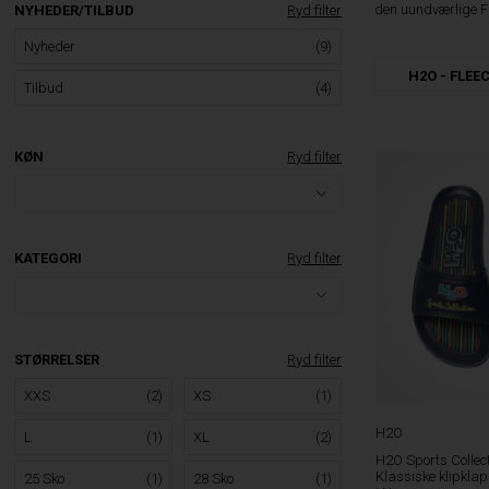
den uundværlige Fl
NYHEDER/TILBUD
Ryd filter
Nyheder
(9)
H2O - FLEE
Tilbud
(4)
KØN
Ryd filter
KATEGORI
Ryd filter
STØRRELSER
Ryd filter
XXS
(2)
XS
(1)
H2O
L
(1)
XL
(2)
H2O Sports Collec
Klassiske klipklap
25 Sko
(1)
28 Sko
(1)