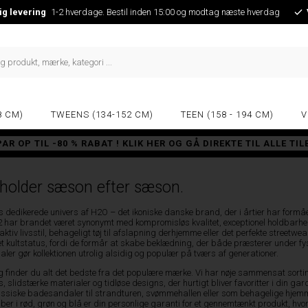
ig levering
1-2 hverdage. Bestil inden 15:00 og modtag næste hverdag
8 CM)
TWEENS (134-152 CM)
TEEN (158 - 194 CM)
V
PAR OP TIL -80 % RABAT ! KLIK HER OG GÅ DIREKTE TIL ALLE TI
 holder sæson efter sæson.
s dedikerede univers af H2O – det ikoniske danske brand, der i årtier har form
2 har brandet været synonymt med kompromisløs kvalitet, exceptionel holdbarhe
 en aktiv livsstil, behageligt tøj til afslapning derhjemme eller det perfekte street
 kultstatus, fordi de formår at skabe beklædning, der både præsterer under fysisk
ler gør kollektionen utrolig alsidig og populær på tværs af generationer.
lg finder du alt det bedste fra det populære mærke. Vi har nøje sammensat sortimen
 slidstærke materialer og tidløse designs, der hurtigt bliver favoritter i din ga
lassiske badesandaler til strandturen, svømmehallen eller som behagelige hjemm
riber i rød, grøn og blå er din personlige garanti for et gennemtænkt produkt, hv