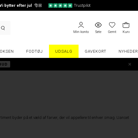
Vi bytter efter jul
🎅🏼
Trustpilot
Min konto
Sete
Gemt
Kurv
OKSEN
FODTØJ
UDSALG
GAVEKORT
NYHEDER
LBUD
sortiment byder på et væld af farver, der vil appellere til enhver smag. Uanset