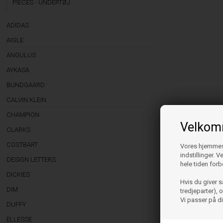
PIECES - UNDERTØJ
ADIDAS
AIGLE
ANGULUS
AYKASA
BUNDGAARD
CALVIN KLEIN
CHAMPION
Velkomm
CLARKS
COSTBART
Vores hjemmesi
indstillinger. 
DESIGN LETTERS
hele tiden forb
DICKIES
Hvis du giver s
DIM
tredjeparter),
Vi passer på d
DUFFY
ELLESSE