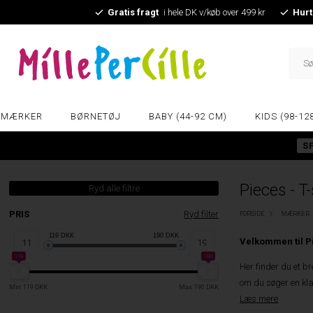
Gratis fragt
i hele DK v/køb over 499 kr
Hurt
MÆRKER
BØRNETØJ
BABY (44-92 CM)
KIDS (98-12
S
Pieces - T-
Ryd alle filtre
PRIS
Ryd filter
FORSIDE
MÆRKER
119
DKK
190
DKK
Velkommen til Pi
119
190
Her finder du et br
om du søger en klas
Min: 119 DKK
Max: 190 DKK
Læs mere