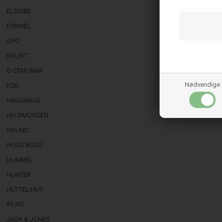
ELODIEE
FORMËL
GRO
GRUNT
G-STAR RAW
Nødvendige
H2O
HAVAIANAS
HH SIMONSEN
HOUND
HUGO BOSS
HUMMEL
HUNTER
HUTTELIHUT
IPURO
JACK & JONES