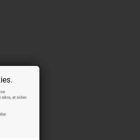
ies.
kne
 sikre, at siden
ller