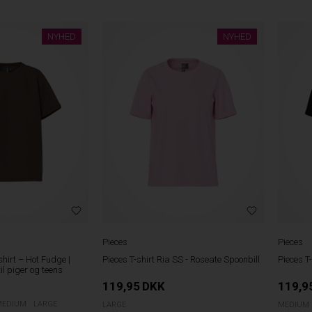
NYHED
NYHED
Pieces
Pieces
shirt – Hot Fudge |
Pieces T-shirt Ria SS - Roseate Spoonbill
Pieces T-
til piger og teens
119,95
DKK
119,9
MEDIUM
LARGE
LARGE
MEDIUM