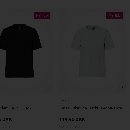
NYHED
NYHED
Pieces
shirt Ria SS - Black
Pieces T-shirt Ria - Light Grey Melange
5
DKK
119,95
DKK
LARGE
XSMALL
SMALL