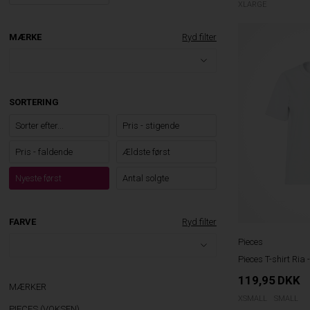
XLARGE
MÆRKE
Ryd filter
SORTERING
Sorter efter...
Pris - stigende
Pris - faldende
Ældste først
Nyeste først
Antal solgte
FARVE
Ryd filter
Pieces
Pieces T-shirt Ria 
119,95
DKK
MÆRKER
XSMALL
SMALL
PIECES (VOKSEN)