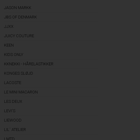
JASON MARKK
JBS OF DENMARK
JJXX
JUICY COUTURE
KEEN
KIDS ONLY
KKNEKKI - HÅRELASTIKKER
KONGES SLØJD
LACOSTE
LE MINI MACARON
LES DEUX
LEVI'S
LIEWOOD
LIL´ ATELIER
LMTD