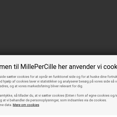
en til MillePerCille her anvender vi cook
de sætter cookies for at opnår en funktionel side og for at huske dine fortru
Ved hjælp af cookies laver vi statistikker og analyserer besøg på vores side så vi
edres, og at vores markedsføring bliver relevant for dig.
amtykke, så tillader du, at vi sætter cookies (Enten i form af egne cookies og/e
 og at vi behandler de personoplysninger, som indsamles via de cookies.
ine data.
Mere om cookies