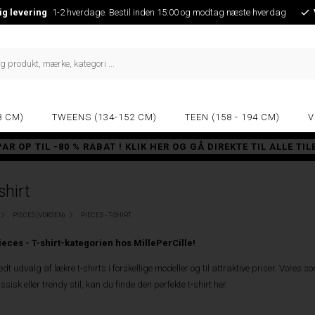
ig levering
1-2 hverdage. Bestil inden 15:00 og modtag næste hverdag
8 CM)
TWEENS (134-152 CM)
TEEN (158 - 194 CM)
V
PAR OP TIL -80 % RABAT ! KLIK HER OG GÅ DIREKTE TIL ALLE TI
shirt
PIECES (VOKSEN)
PIECES - T-SHIRT
eces - T-shirt-kategorien hos MillePerCille!
edt udvalg af lækre t-shirts i forskellige modeller og til attraktive priser. Vores 
sisk eller trendy stil, kan du finde den perfekte t-shirt her.