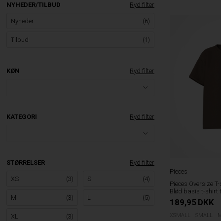
NYHEDER/TILBUD
Ryd filter
Nyheder
(6)
Tilbud
(1)
KØN
Ryd filter
KATEGORI
Ryd filter
STØRRELSER
Ryd filter
Pieces
XS
(3)
S
(4)
Pieces Oversize T-
Blød basis t-shirt 
M
(3)
L
(5)
189,95
DKK
XSMALL
SMALL
XL
(3)