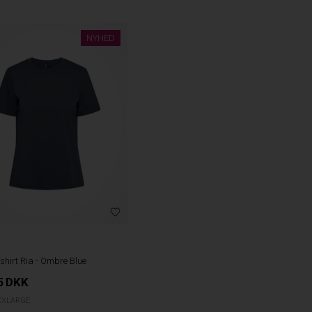
NYHED
-shirt Ria - Ombre Blue
5
DKK
XXLARGE