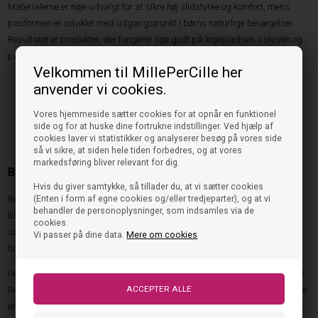
Materialerne er nøje udvalgt for at sikre høj slidstyrke og komfort, mens
pasformen er udviklet med udgangspunkt i børns naturlige bevægelser.
Resultatet er produkter, der fungerer lige godt på legepladsen, i skoven og
på vej til skole eller institution.
Velkommen til MillePerCille her
Høj komfort gennem hele dagen.
anvender vi cookies.
Slidstærke materialer med lang levetid.
Praktiske detaljer til aktive børn.
Vores hjemmeside sætter cookies for at opnår en funktionel
side og for at huske dine fortrukne indstillinger. Ved hjælp af
Design udviklet til nordiske vejrforhold.
cookies laver vi statistikker og analyserer besøg på vores side
Optimal bevægelsesfrihed under leg og aktivitet.
så vi sikre, at siden hele tiden forbedres, og at vores
markedsføring bliver relevant for dig.
Bundgaard regntøj til det danske klima
Hvis du giver samtykke, så tillader du, at vi sætter cookies
(Enten i form af egne cookies og/eller tredjeparter), og at vi
Regntøj er en vigtig del af enhver børnegarderobe, og her er Bundgaard
behandler de personoplysninger, som indsamles via de
blandt de foretrukne valg hos mange familier. Når børn opholder sig
cookies.
udendørs i institution, skole eller fritiden, er det afgørende med regntøj, der
Vi passer på dine data.
Mere om cookies
holder vandet ude og komforten inde.
Hos Bundgaard finder du blandt andet de populære modeller Bundgaard
Regntøj Cayce og Bundgaard Regntøj Cali, som begge er udviklet til at give
effektiv beskyttelse mod regn og fugtige vejrforhold. Modellerne kombinerer