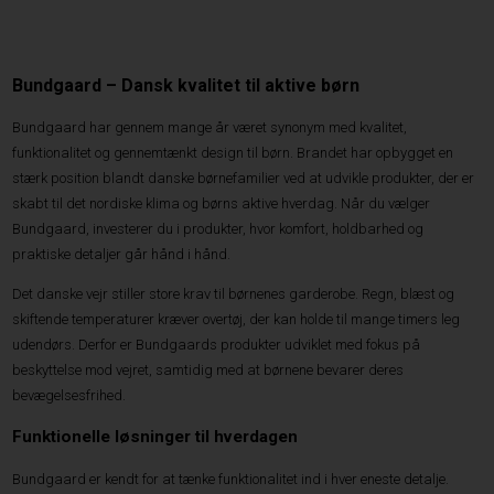
Bundgaard – Dansk kvalitet til aktive børn
Bundgaard har gennem mange år været synonym med kvalitet,
funktionalitet og gennemtænkt design til børn. Brandet har opbygget en
stærk position blandt danske børnefamilier ved at udvikle produkter, der er
skabt til det nordiske klima og børns aktive hverdag. Når du vælger
Bundgaard, investerer du i produkter, hvor komfort, holdbarhed og
praktiske detaljer går hånd i hånd.
Det danske vejr stiller store krav til børnenes garderobe. Regn, blæst og
skiftende temperaturer kræver overtøj, der kan holde til mange timers leg
udendørs. Derfor er Bundgaards produkter udviklet med fokus på
beskyttelse mod vejret, samtidig med at børnene bevarer deres
bevægelsesfrihed.
Funktionelle løsninger til hverdagen
Bundgaard er kendt for at tænke funktionalitet ind i hver eneste detalje.