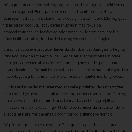
Når vejret skifter mellem sol, regn og blæst, er det vigtigt med påklædning,
der kan følge med. Bundgaard er kendt for at kombinere praktiske
løsninger med et stilrent skandinavisk design, så børn både føler sig godt
tilpas og ser godt ud. Produkterne er udviklet med fokus på
bevægelsesfrihed, høj komfort og holdbarhed, hvilket gør dem ideelle til
både institution, skole, fritidsaktiviteter og weekendens udflugter.
Blandt de populære produkter finder du blandt andet Bundgaard Regntøj
Cayce og Bundgaard Regntøj Cali. Begge serier er designet til at holde
børn tørre og komfortable i vådt vejr, samtidig med at de giver optimal
bevægelsesfrihed. De funktionelle detaljer og slidstærke materialer gør dem
til et oplagt valg for familier, der ønsker praktisk regntøj med lang levetid.
Bundgaard arbejder målrettet med at skabe produkter, der understøtter
børns naturlige udvikling og aktive hverdag. Derfor er komfort, pasform og
materialevalg altid i centrum. Uanset om du leder efter regntøj til de
mindste eller praktiske løsninger til større børn, finder du produkter, der er
skabt til at klare hverdagens udfordringer og skiftende vejrforhold.
Gå på opdagelse i vores udvalg af Bundgaard, og find kvalitetsprodukter,
der kombinerer funktion, komfort og dansk design. Med Bundgaard får du