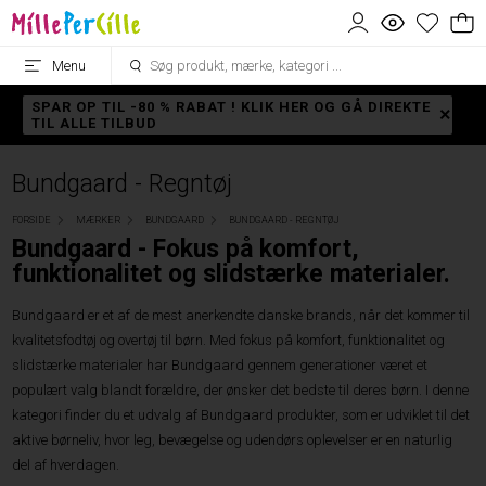
Menu
SPAR OP TIL -80 % RABAT ! KLIK HER OG GÅ DIREKTE
TIL ALLE TILBUD
Bundgaard - Regntøj
FORSIDE
MÆRKER
BUNDGAARD
BUNDGAARD - REGNTØJ
Bundgaard - Fokus på komfort,
funktionalitet og slidstærke materialer.
Bundgaard er et af de mest anerkendte danske brands, når det kommer til
kvalitetsfodtøj og overtøj til børn. Med fokus på komfort, funktionalitet og
slidstærke materialer har Bundgaard gennem generationer været et
populært valg blandt forældre, der ønsker det bedste til deres børn. I denne
kategori finder du et udvalg af Bundgaard produkter, som er udviklet til det
aktive børneliv, hvor leg, bevægelse og udendørs oplevelser er en naturlig
del af hverdagen.