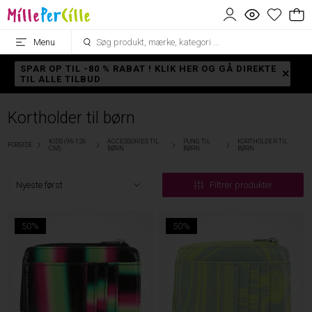
Menu
SPAR OP TIL -80 % RABAT ! KLIK HER OG GÅ DIREKTE
TIL ALLE TILBUD
Kortholder til børn
KIDS (98-128
ACCESSORIES TIL
PUNG TIL
KORTHOLDER TIL
FORSIDE
CM)
BØRN
BØRN
BØRN
Filtrer produkter
50%
50%