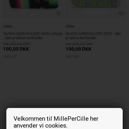
Silfen
Silfen
SILFEN CARDHOLDER ASTA Lollipop
SILFEN CARDHOLDER ASTA - den
- den praktisk kortholder.
praktisk kortholder.
200,00
200,00
100,00
DKK
100,00
DKK
ONE SIZE
ONE SIZE
Velkommen til MillePerCille her
anvender vi cookies.