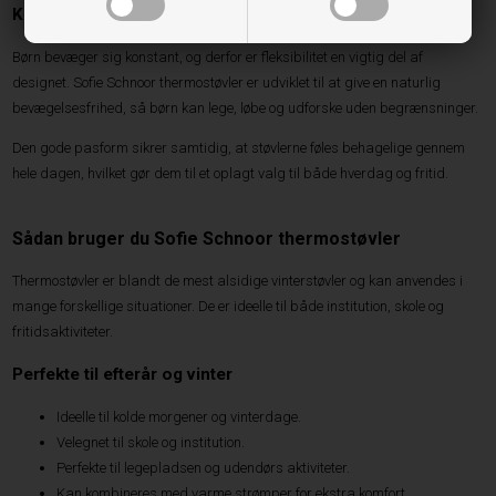
Komfort og bevægelsesfrihed
Børn bevæger sig konstant, og derfor er fleksibilitet en vigtig del af
designet. Sofie Schnoor thermostøvler er udviklet til at give en naturlig
bevægelsesfrihed, så børn kan lege, løbe og udforske uden begrænsninger.
Den gode pasform sikrer samtidig, at støvlerne føles behagelige gennem
hele dagen, hvilket gør dem til et oplagt valg til både hverdag og fritid.
Sådan bruger du Sofie Schnoor thermostøvler
Thermostøvler er blandt de mest alsidige vinterstøvler og kan anvendes i
mange forskellige situationer. De er ideelle til både institution, skole og
fritidsaktiviteter.
Perfekte til efterår og vinter
Ideelle til kolde morgener og vinterdage.
Velegnet til skole og institution.
Perfekte til legepladsen og udendørs aktiviteter.
Kan kombineres med varme strømper for ekstra komfort.