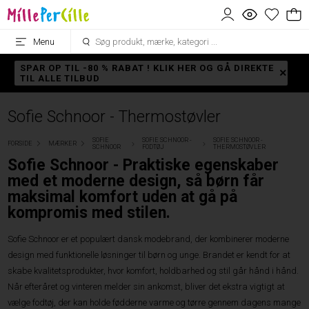
Menu
SPAR OP TIL -80 % RABAT ! KLIK HER OG GÅ DIREKTE
TIL ALLE TILBUD
Sofie Schnoor - Thermostøvler
SOFIE
SOFIE SCHNOOR -
SOFIE SCHNOOR -
FORSIDE
MÆRKER
SCHNOOR
FODTØJ
THERMOSTØVLER
Sofie Schnoor - Praktiske egenskaber
med et moderne design, så børn får
maksimal komfort uden at gå på
kompromis med stilen.
Sofie Schnoor er et populært dansk modebrand, der kombinerer moderne
design med funktionelle løsninger til børn og unge. Brandet er kendt for at
skabe kvalitetsprodukter, hvor komfort, holdbarhed og stil går hånd i hånd.
Når efteråret og vinteren melder sin ankomst, bliver det ekstra vigtigt at
vælge fodtøj, der kan holde fødderne varme og tørre gennem dagens mange