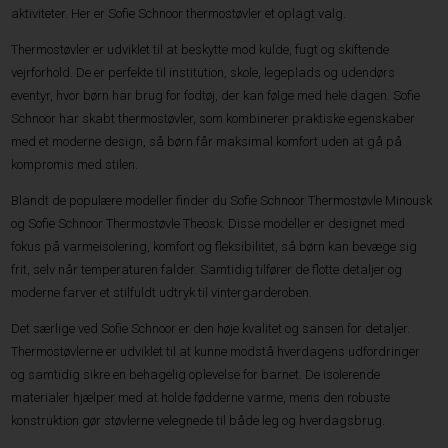
aktiviteter. Her er Sofie Schnoor thermostøvler et oplagt valg.
Thermostøvler er udviklet til at beskytte mod kulde, fugt og skiftende
vejrforhold. De er perfekte til institution, skole, legeplads og udendørs
eventyr, hvor børn har brug for fodtøj, der kan følge med hele dagen. Sofie
Schnoor har skabt thermostøvler, som kombinerer praktiske egenskaber
med et moderne design, så børn får maksimal komfort uden at gå på
kompromis med stilen.
Blandt de populære modeller finder du Sofie Schnoor Thermostøvle Minousk
og Sofie Schnoor Thermostøvle Theosk. Disse modeller er designet med
fokus på varmeisolering, komfort og fleksibilitet, så børn kan bevæge sig
frit, selv når temperaturen falder. Samtidig tilfører de flotte detaljer og
moderne farver et stilfuldt udtryk til vintergarderoben.
Det særlige ved Sofie Schnoor er den høje kvalitet og sansen for detaljer.
Thermostøvlerne er udviklet til at kunne modstå hverdagens udfordringer
og samtidig sikre en behagelig oplevelse for barnet. De isolerende
materialer hjælper med at holde fødderne varme, mens den robuste
konstruktion gør støvlerne velegnede til både leg og hverdagsbrug.