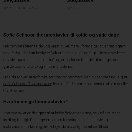
299,50
DKK
300,00
DKK
Sko 27
Sko 28
Sko 29
Sko 29
Sofie Schnoor thermostøvler til kolde og våde dage
Når temperaturen falder, og vejret bliver mere uforudsigeligt, er det vigtigt
med fodtøj, der kan beskytte fødderne mod kulde og fugt. Thermostøvler er
udviklet specifikt til dette formål og er derfor en fast del af mange børns
garderobe i efterårs- og vintermånederne.
Hvis du ønsker at udforske sortimentet nærmere, kan du se vores udvalg af
Sofie Schnoor - Thermostøvler
, hvor du finder varme og komfortable modeller
til aktive børn.
Hvorfor vælge thermostøvler?
Thermostøvler er designet til at holde fødderne varme, selv når vejret er
koldt og fugtigt. De fungerer som en kombination af en støvle og en
isolerende vinterløsning, hvilket gør dem særligt populære til børn.