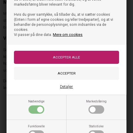
Materialer og tekniske egenskaber
markedsføring bliver relevant for dig.
Materialerne er afgørende for, hvor godt en thermostøvle fungerer. Når
Hvis du giver samtykke, så tillader du, at vi sætter cookies
(Enten i form af egne cookies og/eller tredjeparter), og at vi
støvlerne skal bruges i kolde og fugtige omgivelser, er det vigtigt, at de
behandler de personoplysninger, som indsamles via de
både isolerer effektivt og føles behagelige at have på.
cookies.
Vi passer på dine data.
Mere om cookies
Varmeisolerende konstruktion
Sofie Schnoor thermostøvler er udviklet med fokus på at skabe et varmt og
komfortabelt miljø omkring foden. De isolerende materialer hjælper med at
holde på varmen, mens konstruktionen bidrager til at beskytte mod kulde
udefra.
Den gode isolering gør støvlerne velegnede til både skolegården,
Detaljer
legepladsen og familiens udflugter i vinterhalvåret.
Materialer med varmeisolerende egenskaber.
Nødvendige
Markedsføring
Komfortabel inderside til kolde dage.
Designet til udendørs brug.
God beskyttelse mod vinterens vejrforhold.
Holdbar konstruktion til aktiv brug.
Funktionelle
Statistiske