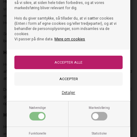
Hummel tilbyder flere forskellige typer vinterstøvler, som hver især er
så vi sikre, at siden hele tiden forbedres, og at vores
markedsføring bliver relevant for dig.
udviklet til forskellige behov. Uanset om barnet har brug for ekstra varme,
maksimal vandtæthed eller en sporty model til aktiv brug, findes der en
Hvis du giver samtykke, så tillader du, at vi sætter cookies
Hummel vinterstøvle, der matcher behovet.
(Enten i form af egne cookies og/eller tredjeparter), og at vi
behandler de personoplysninger, som indsamles via de
Se hele udvalget af
Hummel - Vinterstøvler
og find den model, der passer
cookies.
Vi passer på dine data.
Mere om cookies
bedst til dit barn.
Hummel vinterstøvle Blizzard
Hummel vinterstøvle Blizzard er udviklet til kolde vinterdage, hvor varme er
afgørende. Modellen er udstyret med en isolerende foring, som hjælper med
at holde fødderne varme, selv når temperaturen falder markant.
Den solide konstruktion beskytter mod kulde og fugt, mens den fleksible sål
Detaljer
giver barnet mulighed for at bevæge sig naturligt. Det gør Blizzard til en
oplagt vinterstøvle til både skole og fritid.
Nødvendige
Markedsføring
Hummel vinterstøvle Reach Conquer Tex
Hummel vinterstøvle Reach Conquer Tex kombinerer moderne sneaker-
Funktionelle
Statistiske
inspireret design med vinterstøvlens praktiske egenskaber. Modellen er