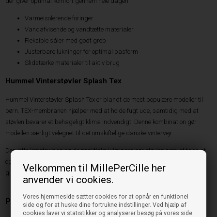
der giver optimal komfort gennem hele dagen.
Varmeisolerende foringer
Vandafvisende og vandtætte materialer
Fleksible såler med godt greb
Justerbare lukninger for optimal pasform
Slidstærke materialer til aktiv brug
Hummel Vinterstøvler Splash Tex
Hummel Vinterstøvler Splash Tex er blandt de mest populære modeller til
børn. TEX-membranen hjælper med at holde fugt ude, samtidig med at
støvlen bevarer et behageligt klima indvendigt. Denne kombination gør
modellen særligt velegnet til det omskiftelige danske vintervejr.
Den lette konstruktion og de praktiske lukninger gør støvlen nem at tage af
og på, mens den robuste ydersål sikrer godt fodfæste på både våde og
Velkommen til MillePerCille her
glatte underlag.
anvender vi cookies.
Vores hjemmeside sætter cookies for at opnår en funktionel
Populære Hummel vinterstøvler til børn
side og for at huske dine fortrukne indstillinger. Ved hjælp af
cookies laver vi statistikker og analyserer besøg på vores side