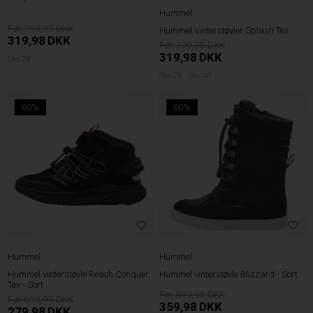
Hummel
799,95
Hummel Vinterstøvler Splash Tex
319,98
DKK
799,95
319,98
DKK
Sko 29
Sko 29
Sko 40
60%
60%
Hummel
Hummel
Hummel vinterstøvle Reach Conquer
Hummel vinterstøvle Blizzard - Sort
Tex - Sort
899,95
699,95
359,98
DKK
279,98
DKK