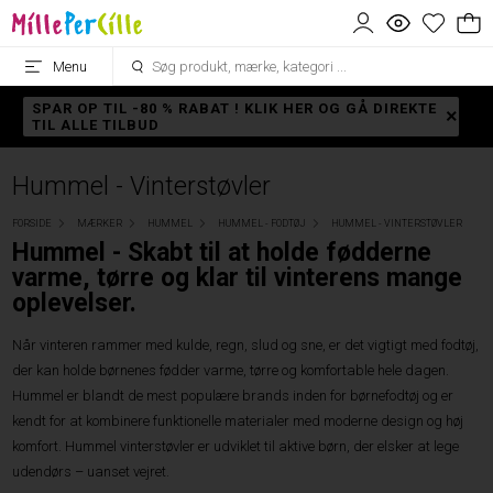
Menu
SPAR OP TIL -80 % RABAT ! KLIK HER OG GÅ DIREKTE
TIL ALLE TILBUD
Hummel - Vinterstøvler
FORSIDE
MÆRKER
HUMMEL
HUMMEL - FODTØJ
HUMMEL - VINTERSTØVLER
Hummel - Skabt til at holde fødderne
varme, tørre og klar til vinterens mange
oplevelser.
Når vinteren rammer med kulde, regn, slud og sne, er det vigtigt med fodtøj,
der kan holde børnenes fødder varme, tørre og komfortable hele dagen.
Hummel er blandt de mest populære brands inden for børnefodtøj og er
kendt for at kombinere funktionelle materialer med moderne design og høj
komfort. Hummel vinterstøvler er udviklet til aktive børn, der elsker at lege
udendørs – uanset vejret.