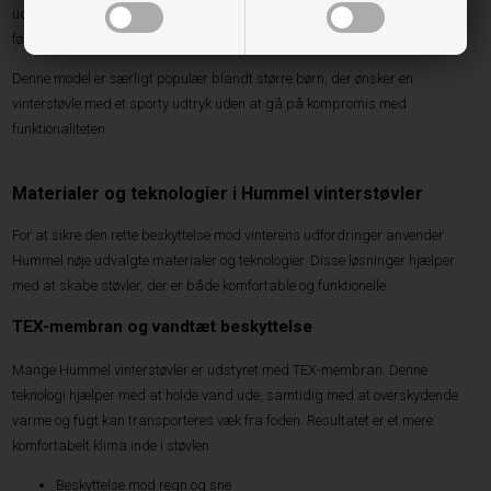
udstyret med TEX-membran, som beskytter mod fugt, samtidig med at
fødderne kan ånde.
Denne model er særligt populær blandt større børn, der ønsker en
vinterstøvle med et sporty udtryk uden at gå på kompromis med
funktionaliteten.
Materialer og teknologier i Hummel vinterstøvler
For at sikre den rette beskyttelse mod vinterens udfordringer anvender
Hummel nøje udvalgte materialer og teknologier. Disse løsninger hjælper
med at skabe støvler, der er både komfortable og funktionelle.
TEX-membran og vandtæt beskyttelse
Mange Hummel vinterstøvler er udstyret med TEX-membran. Denne
teknologi hjælper med at holde vand ude, samtidig med at overskydende
varme og fugt kan transporteres væk fra foden. Resultatet er et mere
komfortabelt klima inde i støvlen.
Beskyttelse mod regn og sne