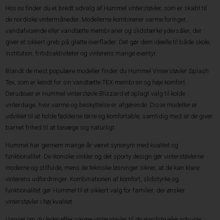
Hos os finder du et bredt udvalg af Hummel vinterstøvler, som er skabt til
de nordiske vintermåneder. Modellerne kombinerer varme foringer,
vandafvisende eller vandtætte membraner og slidstærke ydersåler, der
giver et sikkert greb på glatte overflader. Det gør dem ideelle til både skole,
institution, fritidsaktiviteter og vinterens mange eventyr.
Blandt de mest populære modeller finder du Hummel Vinterstøvler Splash
Tex, som er kendt for sin vandtætte TEX-membran og høje komfort.
Derudover er Hummel vinterstøvle Blizzard et oplagt valg til kolde
vinterdage, hvor varme og beskyttelse er afgørende. Disse modeller er
udviklet til at holde fødderne tørre og komfortable, samtidig med at de giver
barnet frihed til at bevæge sig naturligt.
Hummel har gennem mange år været synonym med kvalitet og
funktionalitet. De ikoniske vinkler og det sporty design gør vinterstøvlerne
moderne og stilfulde, mens de tekniske løsninger sikrer, at de kan klare
vinterens udfordringer. Kombinationen af komfort, slidstyrke og
funktionalitet gør Hummel til et sikkert valg for familier, der ønsker
vinterstøvler i høj kvalitet.
Uanset om du leder efter varme vinterstøvler til de mindste eller robuste