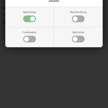
Detaljer
Rosemunde
Nødvendige
Markedsføring
Rosemunde Bikini Top - Black
199,00
119,95
DKK
128cm
140cm
152cm
176cm
Funktionelle
Statistiske