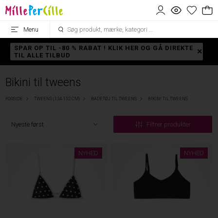
Menu
SPAR OP TIL -80 % RABAT ! KLIK HER OG GÅ DIREKTE
TIL ALLE TILBUD
Bikini til tweens
FORSIDE
TWEENS (134-152 CM)
BADETØJ TIL TWEENS
BIKINI TIL TWEENS
Filtrer produkter
NYHED
NYHED