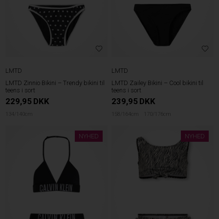
LMTD
LMTD
LMTD Zinnio Bikini – Trendy bikini til
LMTD Zailey Bikini – Cool bikini til
teens i sort
teens i sort
229,95
DKK
239,95
DKK
134/140cm
158/164cm
170/176cm
NYHED
NYHED