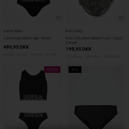
Calvin Klein
Kids ONLY
Calvin Klein Bikini Sæt - Black
Kids Only Bikini Beach Knot - Cloud
Dancer
499,95
DKK
199,95
DKK
8-10 år
12-14 år
10-12 år
14-16 år
122/128cm
134/140cm
146/152cm
NYHED
40%