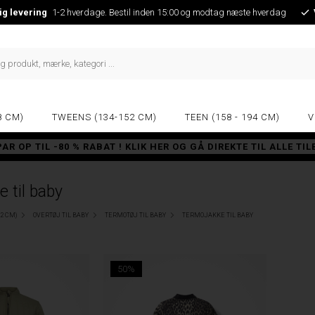
ig levering
1-2 hverdage. Bestil inden 15:00 og modtag næste hverdag
8 CM)
TWEENS (134-152 CM)
TEEN (158 - 194 CM)
V
PAR OP TIL -80 % RABAT ! KLIK HER OG GÅ DIREKTE TIL ALLE TI
 til baby
92 CM)
OVERTØJ TIL BABY
TERMOTØJ TIL BABY
TERMOJAKKE TIL BABY
50%