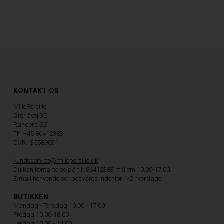
KONTAKT OS
MillePercille
Grenåvej 32
Randers SØ
Tlf. +45 86412383
CVR.: 35589031
kundeservice@millepercille.dk
Du kan kontakte os på tlf.:86412383 mellem 10.00-17.00.
E-mail henvendelser besvares indenfor 1-2 hverdage.
BUTIKKEN
Mandag - Torsdag 10.00 - 17.00
Fredag 10.00-18.00
Lørdag 10.00 - 14.00