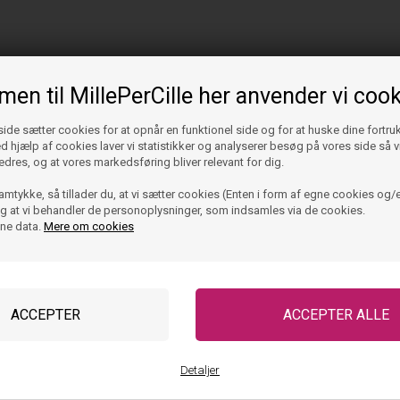
en til MillePerCille her anvender vi cook
de sætter cookies for at opnår en funktionel side og for at huske dine fortru
Ved hjælp af cookies laver vi statistikker og analyserer besøg på vores side så vi
edres, og at vores markedsføring bliver relevant for dig.
amtykke, så tillader du, at vi sætter cookies (Enten i form af egne cookies og/e
 og at vi behandler de personoplysninger, som indsamles via de cookies.
ine data.
Mere om cookies
Detaljer