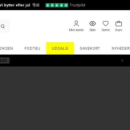
Vi bytter efter jul
🎅🏼
Trustpilot
Min konto
Sete
Gemt
Kurv
OKSEN
FODTØJ
UDSALG
GAVEKORT
NYHEDER
LBUD