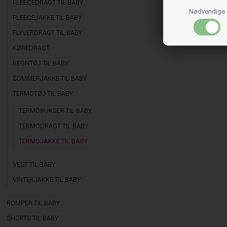
FLEECEDRAGT TIL BABY
Nødvendige
FLEECEJAKKE TIL BABY
FLYVERDRAGT TIL BABY
KØREDRAGT
REGNTØJ TIL BABY
SOMMERJAKKE TIL BABY
TERMOTØJ TIL BABY
TERMOBUKSER TIL BABY
TERMODRAGT TIL BABY
TERMOJAKKE TIL BABY
VEST TIL BABY
VINTERJAKKE TIL BABY
ROMPER TIL BABY
SHORTS TIL BABY