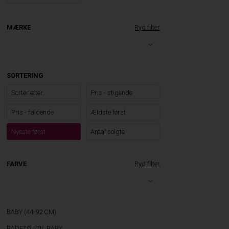
MÆRKE
Ryd filter
SORTERING
Sorter efter...
Pris - stigende
Pris - faldende
Ældste først
Nyeste først
Antal solgte
FARVE
Ryd filter
BABY (44-92 CM)
BADETØJ TIL BABY