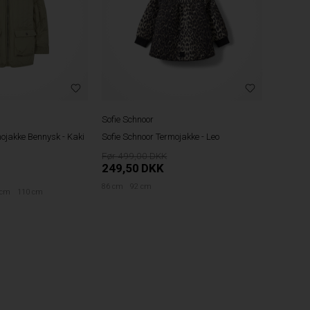
Sofie Schnoor
ojakke Bennysk - Kaki
Sofie Schnoor Termojakke - Leo
499,00
249,50
DKK
86 cm
92 cm
 cm
110 cm