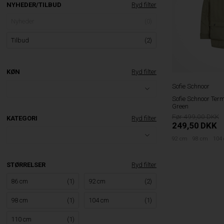
NYHEDER/TILBUD
Ryd filter
Nyheder
(0)
Tilbud
(2)
KØN
Ryd filter
Sofie Schnoor
Sofie Schnoor Term
Green
499,00
KATEGORI
Ryd filter
249,50
DKK
92 cm
98 cm
104
STØRRELSER
Ryd filter
86 cm
(1)
92 cm
(2)
98 cm
(1)
104 cm
(1)
110 cm
(1)