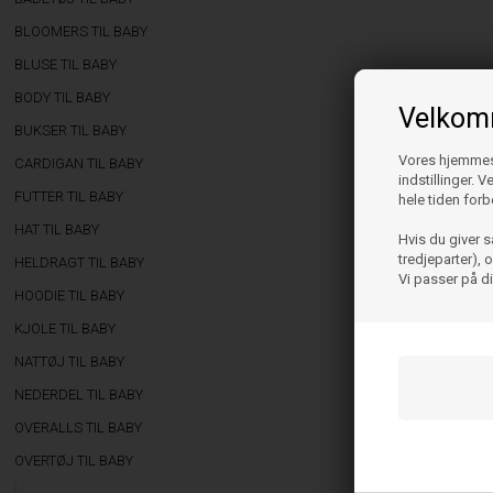
BLOOMERS TIL BABY
BLUSE TIL BABY
BODY TIL BABY
Velkomm
BUKSER TIL BABY
Vores hjemmesi
CARDIGAN TIL BABY
indstillinger. 
FUTTER TIL BABY
hele tiden forb
HAT TIL BABY
Hvis du giver s
tredjeparter),
HELDRAGT TIL BABY
Vi passer på d
HOODIE TIL BABY
KJOLE TIL BABY
NATTØJ TIL BABY
NEDERDEL TIL BABY
OVERALLS TIL BABY
OVERTØJ TIL BABY