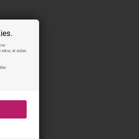
ies.
kne
 sikre, at siden
ller