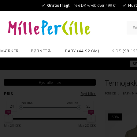
Gratis fragt
i hele DK v/køb over 499 kr
Hurt
MÆRKER
BØRNETØJ
BABY (44-92 CM)
KIDS (98-12
S
Termojakke
Ryd alle filtre
PRIS
Ryd filter
FORSIDE
BABY (44-
249
DKK
250
DKK
249
250
50%
Min: 249 DKK
Max: 250 DKK