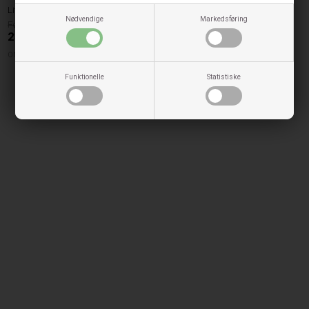
Little Pieces Hårelastik - Dua
Nødvendige
Markedsføring
59,95
23,98
DKK
ONE SIZE
Funktionelle
Statistiske