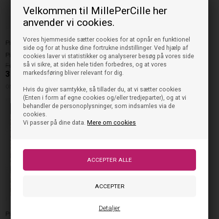
Velkommen til MillePerCille her
Pieces kids
anvender vi cookies.
Little Pieces - Duzette Hairclip
Vores hjemmeside sætter cookies for at opnår en funktionel
Pieces
side og for at huske dine fortrukne indstillinger. Ved hjælp af
39,95
Pieces Hårspænde Elly - Silver
cookies laver vi statistikker og analyserer besøg på vores side
15,98
DKK
så vi sikre, at siden hele tiden forbedres, og at vores
89,95
ONE SIZE
35,98
DKK
markedsføring bliver relevant for dig.
ONE SIZE
Hvis du giver samtykke, så tillader du, at vi sætter cookies
(Enten i form af egne cookies og/eller tredjeparter), og at vi
behandler de personoplysninger, som indsamles via de
60%
cookies.
Vi passer på dine data.
Mere om cookies
Detaljer
Pieces kids