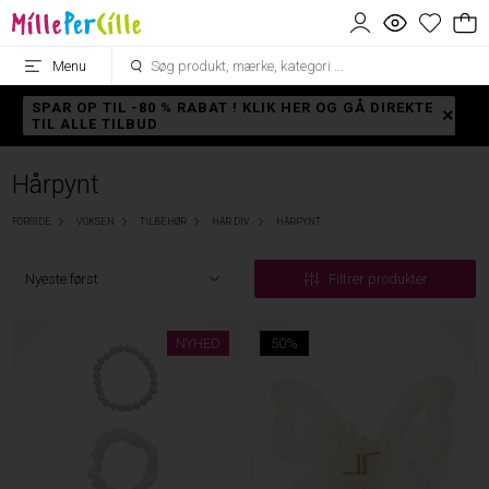
Menu
SPAR OP TIL -80 % RABAT ! KLIK HER OG GÅ DIREKTE
TIL ALLE TILBUD
Hårpynt
FORSIDE
VOKSEN
TILBEHØR
HÅR DIV.
HÅRPYNT
Filtrer produkter
NYHED
50%