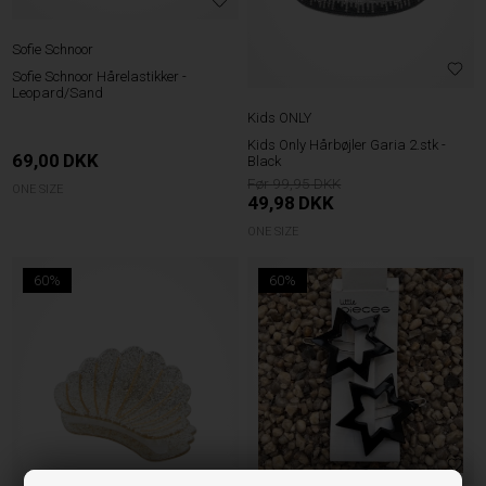
Sofie Schnoor
Sofie Schnoor Hårelastikker -
Leopard/Sand
Kids ONLY
Kids Only Hårbøjler Garia 2.stk -
69,00
DKK
Black
99,95
ONE SIZE
49,98
DKK
ONE SIZE
60%
60%