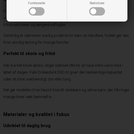
Funktionelle
Statistiske
Falk Drikkedunk 350 ml er et oplagt valg til børn, der har brug for lidt mere
væske i løbet af dagen. Den større kapacitet gør modellen velegnet til skole,
fritidsaktiviteter og længere udflugter.
Samtidig er størrelsen stadig praktisk for børn at håndtere, hvilket gør den
til en alsidig løsning for mange familier.
Perfekt til skole og fritid
Når barnet bliver ældre, stiger behovet ofte for at have mere vand med i
løbet af dagen. Falk Drikkedunk 350 ml giver den nødvendige kapacitet
uden at blive unødvendigt stor eller tung.
Det gør modellen til en favorit blandt skolebørn og aktive børn, der tilbringer
mange timer væk hjemmefra.
Materialer og kvalitet i fokus
Udviklet til daglig brug