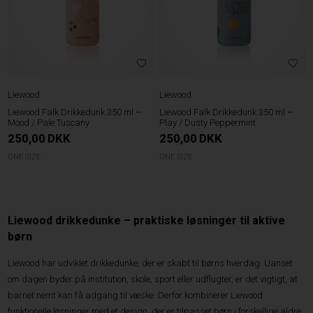
Liewood
Liewood
Liewood Falk Drikkedunk 350 ml –
Liewood Falk Drikkedunk 350 ml –
Mood / Pale Tuscany
Play / Dusty Peppermint
250,00
DKK
250,00
DKK
ONE SIZE
ONE SIZE
Liewood drikkedunke – praktiske løsninger til aktive
børn
Liewood har udviklet drikkedunke, der er skabt til børns hverdag. Uanset
om dagen byder på institution, skole, sport eller udflugter, er det vigtigt, at
barnet nemt kan få adgang til væske. Derfor kombinerer Liewood
funktionelle løsninger med et design, der er tilpasset børn i forskellige aldre.