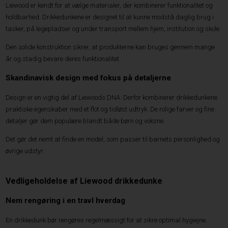
Liewood er kendt for at vælge materialer, der kombinerer funktionalitet og
holdbarhed. Drikkedunkene er designet til at kunne modstå daglig brug i
tasker, på legepladser og under transport mellem hjem, institution og skole.
Den solide konstruktion sikrer, at produkterne kan bruges gennem mange
år og stadig bevare deres funktionalitet.
Skandinavisk design med fokus på detaljerne
Design er en vigtig del af Liewoods DNA. Derfor kombinerer drikkedunkene
praktiske egenskaber med et flot og tidløst udtryk. De rolige farver og fine
detaljer gør dem populære blandt både børn og voksne.
Det gør det nemt at finde en model, som passer til barnets personlighed og
øvrige udstyr.
Vedligeholdelse af Liewood drikkedunke
Nem rengøring i en travl hverdag
En drikkedunk bør rengøres regelmæssigt for at sikre optimal hygiejne.