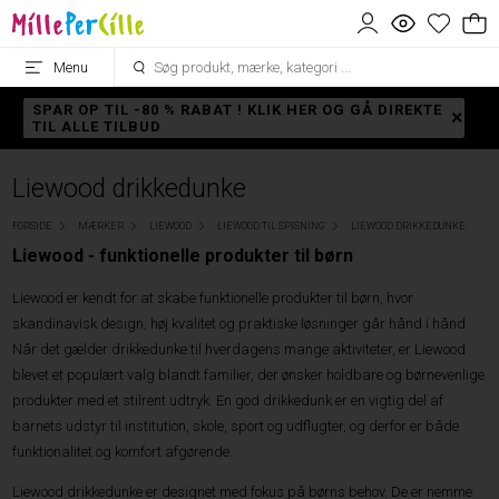
Menu
SPAR OP TIL -80 % RABAT ! KLIK HER OG GÅ DIREKTE
TIL ALLE TILBUD
Liewood drikkedunke
FORSIDE
MÆRKER
LIEWOOD
LIEWOOD TIL SPISNING
LIEWOOD DRIKKEDUNKE
Liewood - funktionelle produkter til børn
Liewood er kendt for at skabe funktionelle produkter til børn, hvor
skandinavisk design, høj kvalitet og praktiske løsninger går hånd i hånd.
Når det gælder drikkedunke til hverdagens mange aktiviteter, er Liewood
blevet et populært valg blandt familier, der ønsker holdbare og børnevenlige
produkter med et stilrent udtryk. En god drikkedunk er en vigtig del af
barnets udstyr til institution, skole, sport og udflugter, og derfor er både
funktionalitet og komfort afgørende.
Liewood drikkedunke er designet med fokus på børns behov. De er nemme