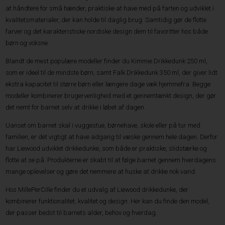
at håndtere for små hænder, praktiske at have med på farten og udviklet i
kvalitetsmaterialer, der kan holde til daglig brug. Samtidig gør de flotte
farver og det karakteristiske nordiske design dem til favoritter hos både
børn og voksne.
Blandt de mest populære modeller finder du Kimmie Drikkedunk 250 ml,
som er ideel til de mindste børn, samt Falk Drikkedunk 350 ml, der giver lidt
ekstra kapacitet til større børn eller længere dage væk hjemmefra. Begge
modeller kombinerer brugervenlighed med et gennemtænkt design, der gør
det nemt for barnet selv at drikke i løbet af dagen.
Uanset om barnet skal i vuggestue, børnehave, skole eller på tur med
familien, er det vigtigt at have adgang til væske gennem hele dagen. Derfor
har Liewood udviklet drikkedunke, som både er praktiske, slidstærke og
flotte at se på. Produkterne er skabt til at følge barnet gennem hverdagens
mange oplevelser og gøre det nemmere at huske at drikke nok vand.
Hos MillePerCille finder du et udvalg af Liewood drikkedunke, der
kombinerer funktionalitet, kvalitet og design. Her kan du finde den model,
der passer bedst til barnets alder, behov og hverdag.