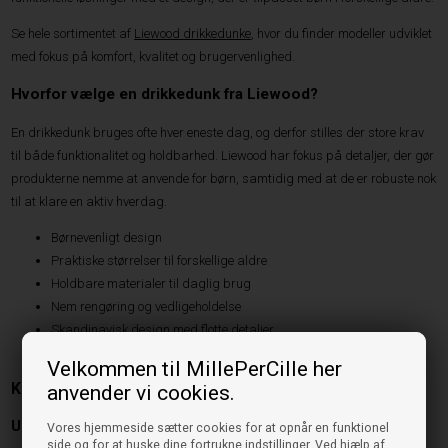
Se hele sortimentet af
Liewood drikkedunke
, hvor du finder modeller udviklet
med fokus på komfort, kvalitet og brugervenlighed.
Hvorfor vælge en drikkedunk fra Liewood?
En drikkedunk bruges ofte hver eneste dag, og derfor stilles der store krav
til både funktionalitet og holdbarhed. Liewood har fokus på detaljer, der gør
produkterne nemme at anvende for børn, samtidig med at de er robuste nok
til at klare en aktiv hverdag.
Børnevenligt design
Praktiske størrelser til forskellige aldre
Holdbare materialer til daglig brug
Nem rengøring og vedligeholdelse
Skandinavisk design med flotte detaljer
Velkommen til MillePerCille her
Kimmie Drikkedunk 250 ml – perfekt til de mindste
anvender vi cookies.
Udviklet til små hænder
Vores hjemmeside sætter cookies for at opnår en funktionel
side og for at huske dine fortrukne indstillinger. Ved hjælp af