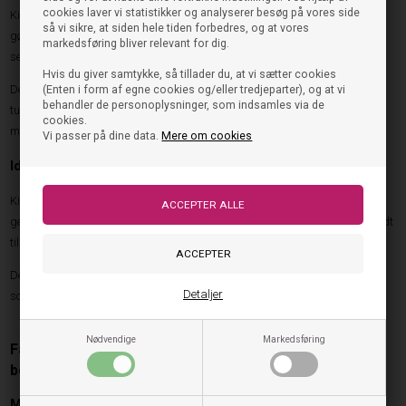
cookies laver vi statistikker og analyserer besøg på vores side
Kimmie Drikkedunk 250 ml er en populær model til mindre børn. Størrelsen
så vi sikre, at siden hele tiden forbedres, og at vores
gør den let at håndtere, mens designet er udviklet med fokus på
markedsføring bliver relevant for dig.
selvstændighed og brugervenlighed.
Hvis du giver samtykke, så tillader du, at vi sætter cookies
Den kompakte størrelse passer perfekt til vuggestue, børnehave og korte
(Enten i form af egne cookies og/eller tredjeparter), og at vi
behandler de personoplysninger, som indsamles via de
ture, hvor barnet har brug for en praktisk drikkedunk, der ikke fylder for
cookies.
meget i tasken.
Vi passer på dine data.
Mere om cookies
Ideel til hverdagen
Kimmie Drikkedunk 250 ml er designet til at kunne bruges igen og igen
gennem dagens mange aktiviteter. Den er nem at tage med og passer godt
til børns behov for regelmæssig væske gennem dagen.
Den mindre størrelse gør samtidig modellen velegnet til de yngste børn,
Detaljer
som endnu ikke har behov for store mængder væske på én gang.
Nødvendige
Markedsføring
Falk Drikkedunk 350 ml – ekstra kapacitet til større
børn
Mere plads til aktive dage