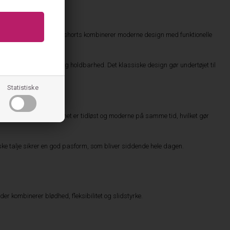
ndertøj. Brandets bokseshorts kombinerer moderne design med funktionelle
unge og forældre.
s på pasform, komfort og holdbarhed. Det klassiske design gør undertøjet til
Statistiske
rtøj verdenskendt. Designet er tidløst og moderne på samme tid, hvilket gør
iske talje sikrer en god pasform, som bliver siddende hele dagen.
der kombinerer blødhed, fleksibilitet og slidstyrke.