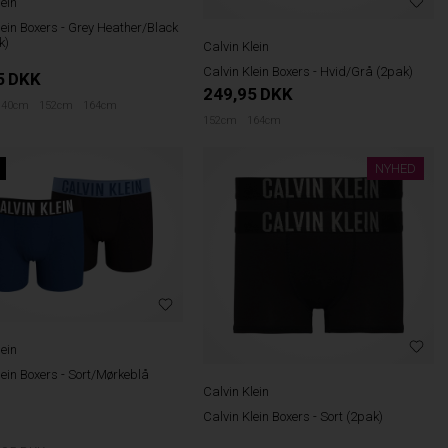
lein
lein Boxers - Grey Heather/Black
k)
Calvin Klein
Calvin Klein Boxers - Hvid/Grå (2pak)
5
DKK
249,95
DKK
140cm
152cm
164cm
152cm
164cm
NYHED
lein
lein Boxers - Sort/Mørkeblå
Calvin Klein
Calvin Klein Boxers - Sort (2pak)