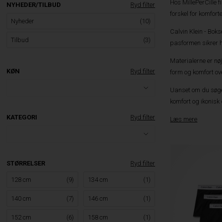
Hos MillePerCille f
NYHEDER/TILBUD
Ryd filter
forskel for komfor
Nyheder
(10)
Calvin Klein - Bok
Tilbud
(3)
pasformen sikrer h
Materialerne er nø
KØN
Ryd filter
form og komfort over
Uanset om du søger
komfort og ikonisk 
KATEGORI
Ryd filter
Læs mere
STØRRELSER
Ryd filter
128 cm
(9)
134 cm
(1)
140 cm
(7)
146 cm
(1)
152 cm
(6)
158 cm
(1)