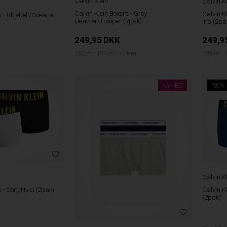
Calvin Klein
Calvin K
Calvin Klein Boxers - Grey
Calvin K
s - Bluebell/Oceana
Heather/Trooper (2pak)
Iris (2pa
249,95
DKK
249,9
128cm
152cm
164cm
128cm
NYHED
50%
Calvin K
s - Sort/Hvid (2pak)
Calvin K
(2pak)