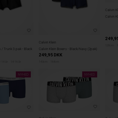
Calvin K
Calvin K
249,9
Calvin Klein
128cm
s / Trunk 3.pak - Black
Calvin Klein Boxers - Black/Navy (2pak)
249,95
DKK
-14 år
14-16 år
140cm
164cm
NYHED
NYHED