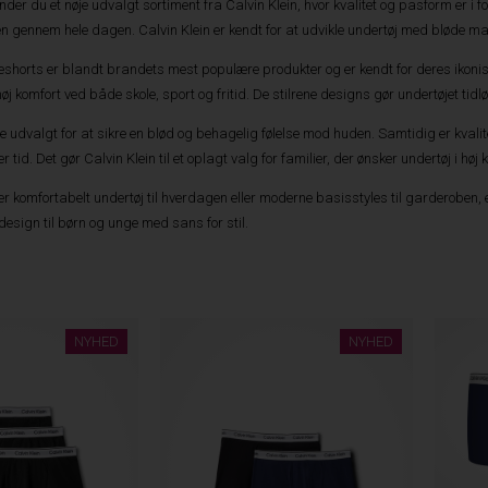
inder du et nøje udvalgt sortiment fra Calvin Klein, hvor kvalitet og pasform er i f
ten gennem hele dagen. Calvin Klein er kendt for at udvikle undertøj med bløde ma
seshorts er blandt brandets mest populære produkter og er kendt for deres ikonisk
øj komfort ved både skole, sport og fritid. De stilrene designs gør undertøjet tid
je udvalgt for at sikre en blød og behagelig følelse mod huden. Samtidig er kval
 tid. Det gør Calvin Klein til et oplagt valg for familier, der ønsker undertøj i høj k
 komfortabelt undertøj til hverdagen eller moderne basisstyles til garderoben, er
design til børn og unge med sans for stil.
NYHED
NYHED