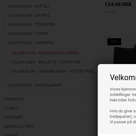
124,98
DKK
CALVIN KLEIN - NATTØJ
128cm
CALVIN KLEIN - SHORTS
CALVIN KLEIN - STRØMPER
CALVIN KLEIN - T-SHIRT
20%
CALVIN KLEIN - UNDERTØJ
CALVIN KLEIN - BOKSESHORTS DRENG
CALVIN KLEIN - BRALETTE / TOPPE PIGE
CALVIN KLEIN - UNDERBUKSER / HIPSTER PIGE
Velkomm
CALVIN KLEIN - VINTERJAKKER
Vores hjemmesi
Calvin Klein
indstillinger. 
Calvin Klein Boxer
CHAMPION
hele tiden forb
249,95
199,96
DKK
CLARKS
Hvis du giver s
tredjeparter),
128cm
140cm
COSTBART
Vi passer på d
DESIGN LETTERS
DICKIES