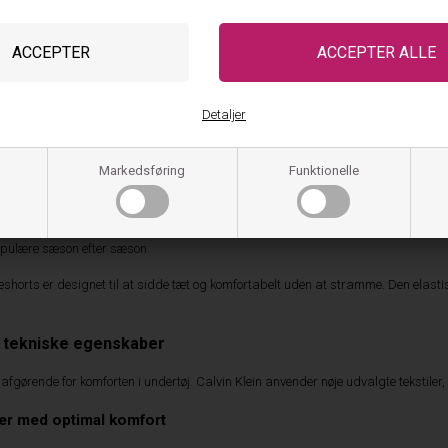
– Bokseshorts med fokus på komfort og kvalitet
andt verdens mest anerkendte modebrands og er særligt kendt for sit ikoniske u
krer høj komfort i hverdagen. Det gør dem til et populært valg blandt både børn, 
Detaljer
finder du et udvalg af
Calvin Klein - Bokseshorts Dreng
, der er udviklet med foku
f garderoben året rundt.
Markedsføring
Funktionelle
 med høj funktionalitet
dt for sine rene linjer og det velkendte logoelastik, som har gjort brandets unde
pulære sæson efter sæson.
seshorts er designet til at sidde tæt og komfortabelt uden at stramme. Den elast
g tekniske egenskaber
afgørende for komforten i undertøj. Calvin Klein anvender nøje udvalgte tekstiler, 
ler med optimal komfort