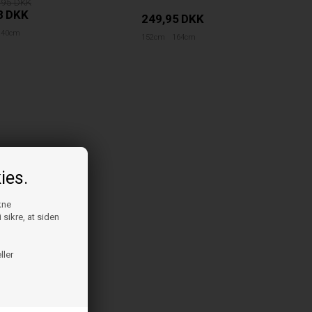
,95
8
DKK
249,95
DKK
140cm
152cm
164cm
ies.
kne
 sikre, at siden
ller