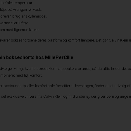
nbefalet temperatur.
øjet på vrangen før vask.
dreven brug af skyllemiddel.
varme eller lufttør.
n med lignende farver.
evarer bokseshortsene deres pasform og komfort længere. Det gør Calvin Klein unde
lein bokseshorts hos MillePerCille
dvælger vi nøje kvalitetsprodukter fra populære brands, så du altid finder det bed
mbineret med høj komfort.
 basisundertøj eller komfortable favoritter til hverdagen, finder du et udvalg a
det eksklusive univers fra Calvin Klein og find undertøj, der giver børn og unge