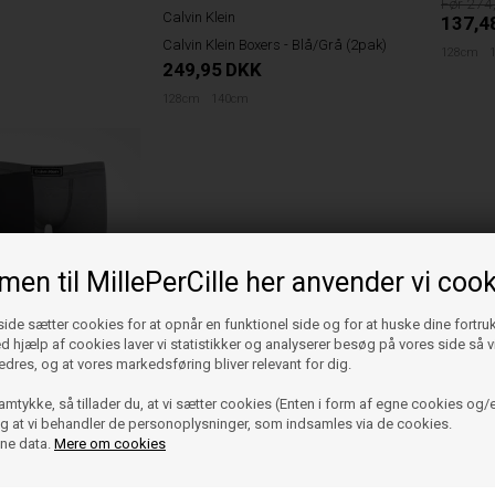
274
Calvin Klein
137,4
Calvin Klein Boxers - Blå/Grå (2pak)
128cm
249,95
DKK
128cm
140cm
en til MillePerCille her anvender vi cook
de sætter cookies for at opnår en funktionel side og for at huske dine fortru
Ved hjælp af cookies laver vi statistikker og analyserer besøg på vores side så vi
s Sort/Grå (2pak)
edres, og at vores markedsføring bliver relevant for dig.
amtykke, så tillader du, at vi sætter cookies (Enten i form af egne cookies og/e
 og at vi behandler de personoplysninger, som indsamles via de cookies.
ine data.
Mere om cookies