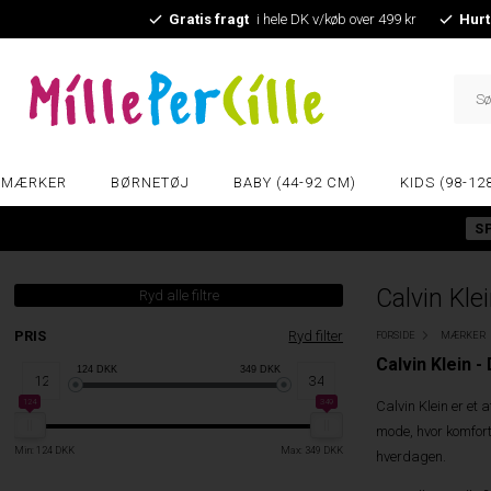
Gratis fragt
i hele DK v/køb over 499 kr
Hurt
MÆRKER
BØRNETØJ
BABY (44-92 CM)
KIDS (98-12
S
Calvin Kle
Ryd alle filtre
PRIS
Ryd filter
FORSIDE
MÆRKER
Calvin Klein -
124
DKK
349
DKK
124
349
Calvin Klein er et
mode, hvor komfort
Min: 124 DKK
Max: 349 DKK
hverdagen.