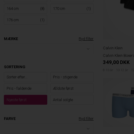
164 cm
(8)
170 cm
(1)
176 cm
(1)
MÆRKE
Ryd filter
Calvin Klein
Calvin Klein Boxer
349,00
DKK
SORTERING
8-10 år
10-12 år
12
Sorter efter...
Pris - stigende
Pris - faldende
Ældste først
Nyeste først
Antal solgte
FARVE
Ryd filter