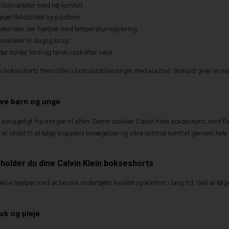
dskvaliteter med høj komfort.
øget fleksibilitet og pasform.
terialer der hjælper med temperaturregulering.
valiteter til daglig brug.
der holder form og farve vask efter vask.
n bokseshorts fremstilles i bomuldsblandinger med elastan. Bomuld giver en na
tive børn og unge
 behageligt fra morgen til aften. Derfor udvikler Calvin Klein bokseshorts med fl
 er skabt til at følge kroppens bevægelser og sikre optimal komfort gennem hele d
holder du dine Calvin Klein bokseshorts
delse hjælper med at bevare undertøjets kvalitet og komfort i lang tid. Ved at fø
ask og pleje