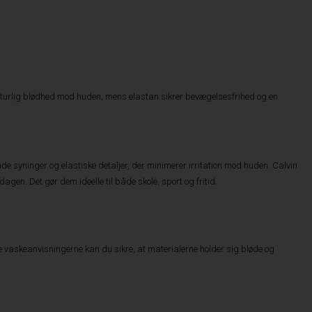
turlig blødhed mod huden, mens elastan sikrer bevægelsesfrihed og en
ade syninger og elastiske detaljer, der minimerer irritation mod huden. Calvin
agen. Det gør dem ideelle til både skole, sport og fritid.
lge vaskeanvisningerne kan du sikre, at materialerne holder sig bløde og