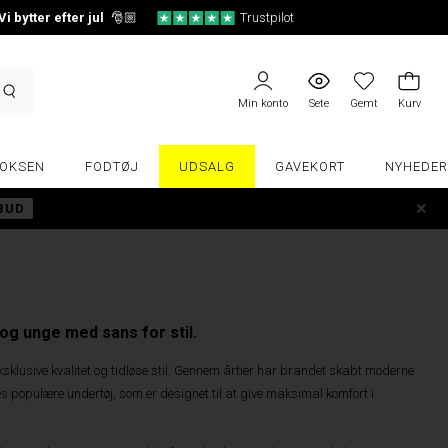
Vi bytter efter jul
🎅🏼
Trustpilot
Min konto
Sete
Gemt
Kurv
OKSEN
FODTØJ
UDSALG
GAVEKORT
NYHEDER
LBUD
 og unge med sans for stil.
ksklusive kvalitet og tidløse stil. Gennem årtier har brandet skabt moderne
es populære undertøj, som er designet til at give maksimal komfort i