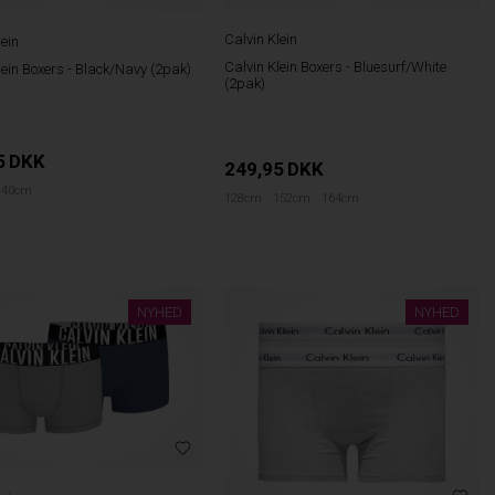
Calvin Klein
lein
Calvin Klein Boxers - Bluesurf/White
lein Boxers - Black/Navy (2pak)
(2pak)
5
DKK
249,95
DKK
140cm
128cm
152cm
164cm
NYHED
NYHED