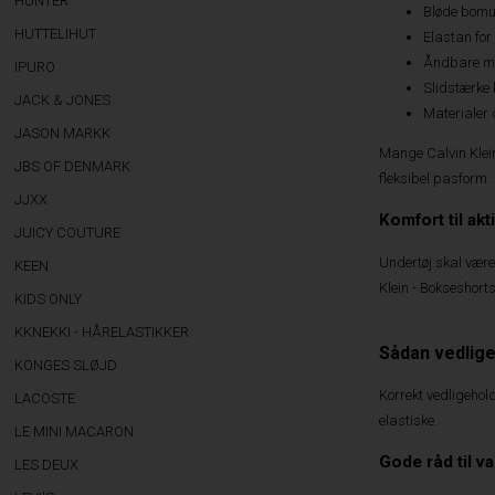
HUNTER
Bløde bomul
HUTTELIHUT
Elastan for 
Åndbare ma
IPURO
Slidstærke k
JACK & JONES
Materialer 
JASON MARKK
Mange Calvin Klei
JBS OF DENMARK
fleksibel pasform.
JJXX
Komfort til ak
JUICY COUTURE
Undertøj skal være
KEEN
Klein - Bokseshorts
KIDS ONLY
KKNEKKI - HÅRELASTIKKER
Sådan vedlige
KONGES SLØJD
Korrekt vedligehol
LACOSTE
elastiske.
LE MINI MACARON
Gode råd til v
LES DEUX