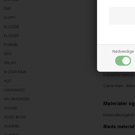
Calvin Klein 
DIM
DUFFY
Calvin Klein er bl
ELLESSE
materialer, der si
ELODIEE
Hos MillePerCille 
FORMËL
en essentiel del a
Nødvendige
GRO
Ikonisk design
GRUNT
Calvin Klein er ken
G-STAR RAW
bokseshortsene po
H2O
Calvin Klein - Bok
HAVAIANAS
HH SIMONSEN
Materialer o
HOUND
Materialevalget er 
HUGO BOSS
Bløde materia
HUMMEL