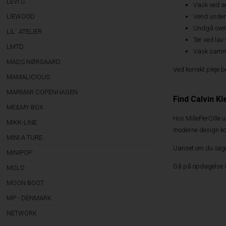
LEVI'S
Vask ved a
Vend undert
LIEWOOD
Undgå over
LIL´ ATELIER
Tør ved lav 
LMTD
Vask samme
MADS NØRGAARD
Ved korrekt pleje b
MAMALICIOUS
MARMAR COPENHAGEN
Find Calvin K
ME&MY BOX
Hos MillePerCille u
MIKK-LINE
moderne design ko
MINI A TURE
Uanset om du søger
MINIPOP
Gå på opdagelse i 
MOLO
MOON BOOT
MP - DENMARK
NETWORK