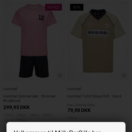
NYHED
60%
Hummel
Hummel
Hummel Sommersæt - Shimmer
Hummel T-shirt Base Rolf - Sand
Bruderose
199,95
299,95
DKK
79,98
DKK
122cm
128cm
134cm
146cm
104cm
164cm
176cm