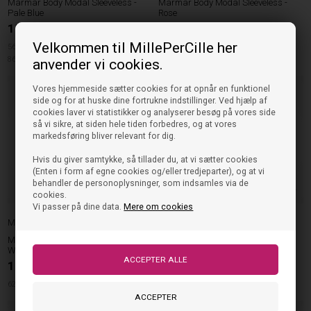
Marmar Body Modal Sleeveless -
Marmar Body Modal Sleeveless -
Pale Blue
Rose
159,00
DKK
159,00
DKK
Velkommen til MillePerCille her
56cm
62cm
68cm
74cm
80cm
74cm
80cm
92cm
86cm
92cm
anvender vi cookies.
Vores hjemmeside sætter cookies for at opnår en funktionel
side og for at huske dine fortrukne indstillinger. Ved hjælp af
cookies laver vi statistikker og analyserer besøg på vores side
så vi sikre, at siden hele tiden forbedres, og at vores
markedsføring bliver relevant for dig.
Hvis du giver samtykke, så tillader du, at vi sætter cookies
(Enten i form af egne cookies og/eller tredjeparter), og at vi
behandler de personoplysninger, som indsamles via de
cookies.
Vi passer på dine data.
Mere om cookies
Marmar Copenhagen
Marmar Copenhagen
Marmar Body Modal Sleeveless - Off
Marmar Body Modal Sleeveless -
White
Gentle White
159,00
DKK
159,00
DKK
62cm
74cm
80cm
62cm
74cm
80