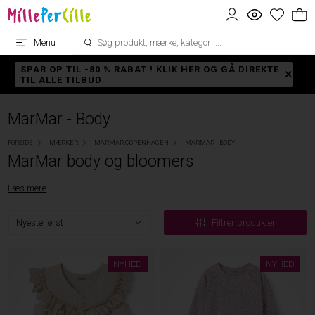
Menu
SPAR OP TIL -80 % RABAT ! KLIK HER OG GÅ DIREKTE
TIL ALLE TILBUD
MarMar - Body
FORSIDE
MÆRKER
MARMAR COPENHAGEN
MARMAR - BODY
MarMar body og bloomers
Læs mere
Filtrer produkter
NYHED
NYHED