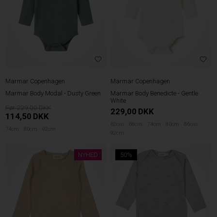
Marmar Copenhagen
Marmar Copenhagen
Marmar Body Modal - Dusty Green
Marmar Body Benedicte - Gentle
White
229,00
229,00
DKK
114,50
DKK
62cm
68cm
74cm
80cm
86cm
74cm
80cm
92cm
92cm
NYHED
50%