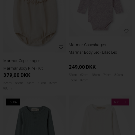
Marmar Copenhagen
Marmar Body Leo - Lilac Leo
Marmar Copenhagen
249,00
DKK
Marmar Body Rine - Kit
379,00
DKK
56cm
62cm
68cm
74cm
80cm
86cm
92cm
62cm
68cm
74cm
80cm
92cm
98cm
50%
NYHED