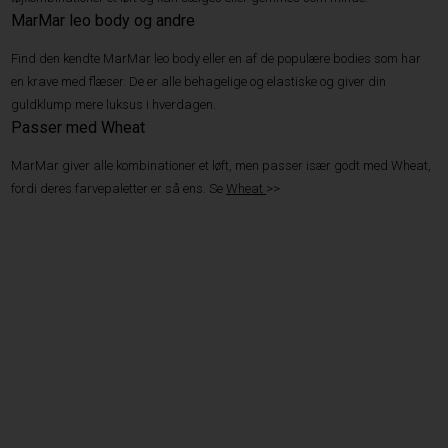
MarMar leo body og andre
Find den kendte MarMar leo body eller en af de populære bodies som har
en krave med flæser. De er alle behagelige og elastiske og giver din
guldklump mere luksus i hverdagen.
Passer med Wheat
MarMar giver alle kombinationer et løft, men passer især godt med Wheat,
fordi deres farvepaletter er så ens. Se
Wheat
>>