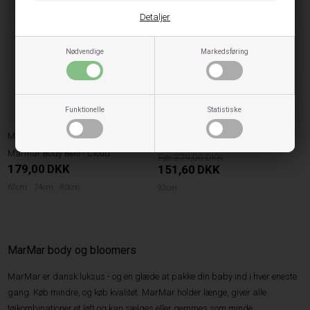
NYHED
60%
Detaljer
Nødvendige
Markedsføring
Funktionelle
Statistiske
Marmar Copenhagen
Marmar Copenhagen
Marmar Body Rhea - Spring Bloom
Marmar Body Belli - Cloud
379,00
179,00
DKK
151,60
DKK
62cm
74cm
80cm
92cm
MarMar body og bloomers
MarMar er dansk luksus - og en glæde at pakke din baby ind i hver eneste
gang. Køb mindre, og køb kvalitet. MarMar holder længe, giver alle
tøjkombinationer et løft og kan sælges eller gemmes som minde.