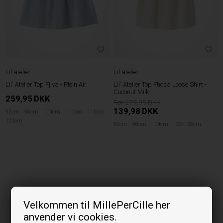
Lil atelier
Lil atelier
Lil' Atelier Top Fjiva - Plein Air
Lil' Atelier Top Fhosa Loose Shirt -
Coconut Milk
259,95
DKK
279,95
139,98
DKK
92cm
98cm
104cm
110cm
116cm
122cm
92cm
98cm
104cm
122/128cm
Velkommen til MillePerCille her
anvender vi cookies.