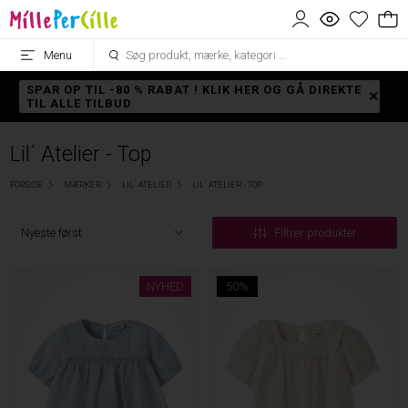
Menu
SPAR OP TIL -80 % RABAT ! KLIK HER OG GÅ DIREKTE
TIL ALLE TILBUD
Lil´ Atelier - Top
FORSIDE
MÆRKER
LIL´ ATELIER
LIL´ ATELIER - TOP
Filtrer produkter
NYHED
50%