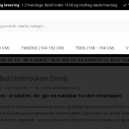
ig levering
1-2 hverdage. Bestil inden 15:00 og modtag næste hverdag
8 CM)
TWEENS (134-152 CM)
TEEN (158 - 194 CM)
V
PAR OP TIL -80 % RABAT ! KLIK HER OG GÅ DIREKTE TIL ALLE TI
bus Underbukser Dreng
JBS OF DENMARK
JBS - BAMBUS UNDERBUKSER DRENG
k - produkter, der gør en mærkbar forskel i hverdagen.
endt for at forene skandinavisk design, høj kvalitet og kompromisløs komfort i und
 har brandet gennem generationer været et sikkert valg for dem, der ønsker unde
r komfort afgørende – og netop her leverer JBS of Denmark produkter, der gør 