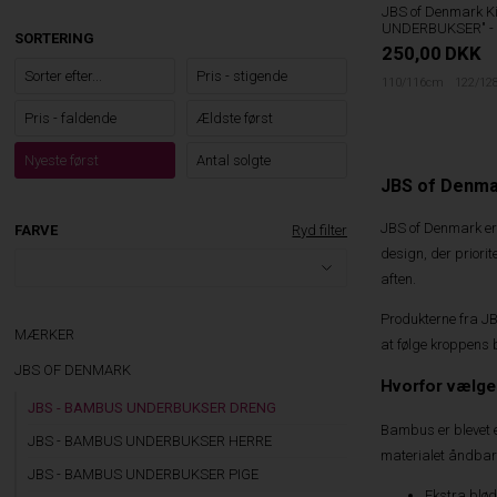
JBS of Denmark K
UNDERBUKSER" - 
SORTERING
250,00
DKK
Sorter efter...
Pris - stigende
110/116cm
122/12
Pris - faldende
Ældste først
Nyeste først
Antal solgte
JBS of Denma
JBS of Denmark er 
FARVE
Ryd filter
design, der priorit
aften.
Produkterne fra JB
MÆRKER
at følge kroppens 
JBS OF DENMARK
Hvorfor vælg
JBS - BAMBUS UNDERBUKSER DRENG
Bambus er blevet e
JBS - BAMBUS UNDERBUKSER HERRE
materialet åndbart
JBS - BAMBUS UNDERBUKSER PIGE
Ekstra blø