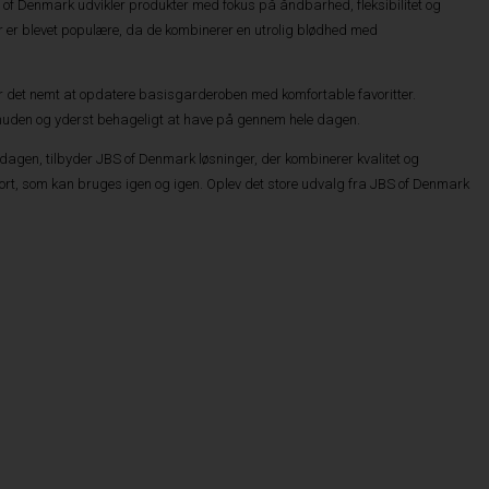
of Denmark udvikler produkter med fokus på åndbarhed, fleksibilitet og
r er blevet populære, da de kombinerer en utrolig blødhed med
r det nemt at opdatere basisgarderoben med komfortable favoritter.
 huden og yderst behageligt at have på gennem hele dagen.
rdagen, tilbyder JBS of Denmark løsninger, der kombinerer kvalitet og
omfort, som kan bruges igen og igen. Oplev det store udvalg fra JBS of Denmark