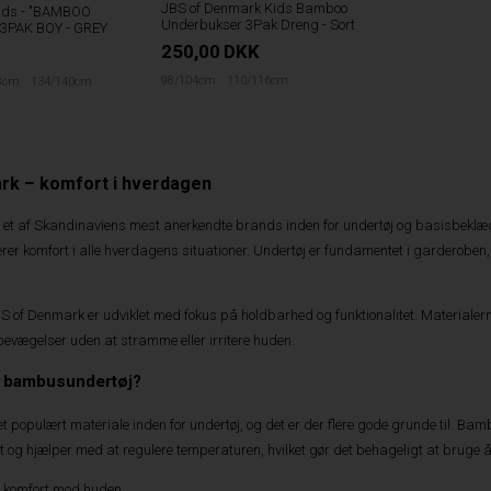
JBS of Denmark Kids Bamboo
ids - "BAMBOO
Underbukser 3Pak Dreng - Sort
3PAK BOY - GREY
250,00
DKK
98/104cm
110/116cm
8cm
134/140cm
rk – komfort i hverdagen
et af Skandinaviens mest anerkendte brands inden for undertøj og basisbeklædn
erer komfort i alle hverdagens situationer. Undertøj er fundamentet i garderoben, 
S of Denmark er udviklet med fokus på holdbarhed og funktionalitet. Materialerne
bevægelser uden at stramme eller irritere huden.
e bambusundertøj?
t populært materiale inden for undertøj, og det er der flere gode grunde til. Bam
 og hjælper med at regulere temperaturen, hvilket gør det behageligt at bruge å
d komfort mod huden