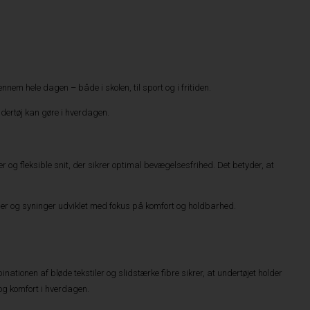
em hele dagen – både i skolen, til sport og i fritiden.
ndertøj kan gøre i hverdagen.
og fleksible snit, der sikrer optimal bevægelsesfrihed. Det betyder, at
ialer og syninger udviklet med fokus på komfort og holdbarhed.
ationen af bløde tekstiler og slidstærke fibre sikrer, at undertøjet holder
 og komfort i hverdagen.