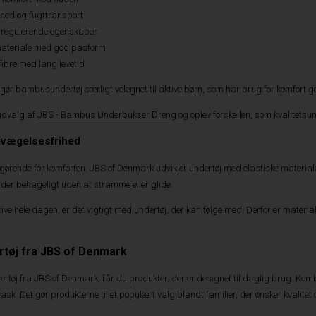
hed og fugttransport
regulerende egenskaber
 materiale med god pasform
fibre med lang levetid
ør bambusundertøj særligt velegnet til aktive børn, som har brug for komfort genn
 udvalg af
JBS - Bambus Underbukser Dreng
og oplev forskellen, som kvalitetsu
evægelsesfrihed
ørende for komforten. JBS of Denmark udvikler undertøj med elastiske materialer 
der behageligt uden at stramme eller glide.
ktive hele dagen, er det vigtigt med undertøj, der kan følge med. Derfor er mater
rtøj fra JBS of Denmark
tøj fra JBS of Denmark, får du produkter, der er designet til daglig brug. Kombin
ask. Det gør produkterne til et populært valg blandt familier, der ønsker kvalitet