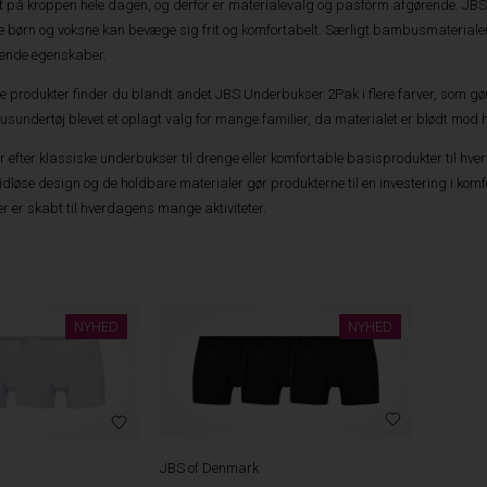
 på kroppen hele dagen, og derfor er materialevalg og pasform afgørende. JBS 
e børn og voksne kan bevæge sig frit og komfortabelt. Særligt bambusmateriale
rende egenskaber.
 produkter finder du blandt andet JBS Underbukser 2Pak i flere farver, som gø
sundertøj blevet et oplagt valg for mange familier, da materialet er blødt mod
 efter klassiske underbukser til drenge eller komfortable basisprodukter til hve
t tidløse design og de holdbare materialer gør produkterne til en investering i k
er er skabt til hverdagens mange aktiviteter.
NYHED
NYHED
JBS of Denmark