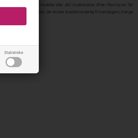
 du vælger klassiske modeller eller JBS Underbukser 2Pak i flere farver, får
 et oplagt valg for familier, der ønsker kvalitetsundertøj til hverdagens mange
Statistiske