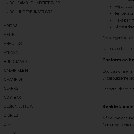
JBS - BAMBUS UNDERTRØJER
Høj åndbar
JBS - UNDERBUKSER CR7
Temperatur
Fleksibelt
ADIDAS
Slidstærke 
AIGLE
Disse egenskaber g
ANGULUS
Udforsk det store
AYKASA
Pasform og b
BUNDGAARD
CALVIN KLEIN
God pasform er afg
underbukserne sid
CHAMPION
CLARKS
For børn, der er a
COSTBART
Kvalitetsunde
DESIGN LETTERS
DICKIES
Når du vælger under
DIM
formen vask efter v
DUFFY