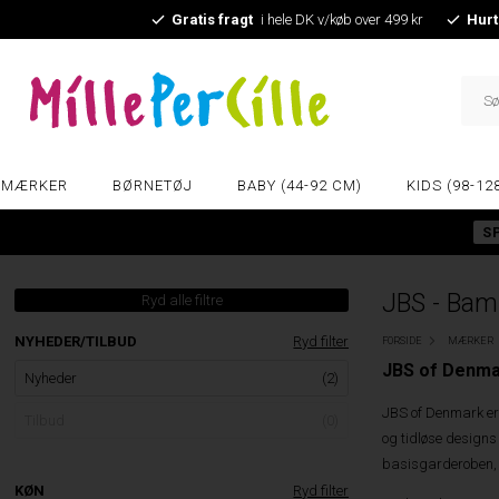
Gratis fragt
i hele DK v/køb over 499 kr
Hurt
MÆRKER
BØRNETØJ
BABY (44-92 CM)
KIDS (98-12
S
JBS - Bam
Ryd alle filtre
NYHEDER/TILBUD
Ryd filter
FORSIDE
MÆRKER
JBS of Denmar
Nyheder
(2)
JBS of Denmark er k
Tilbud
(0)
og tidløse designs
basisgarderoben, e
KØN
Ryd filter