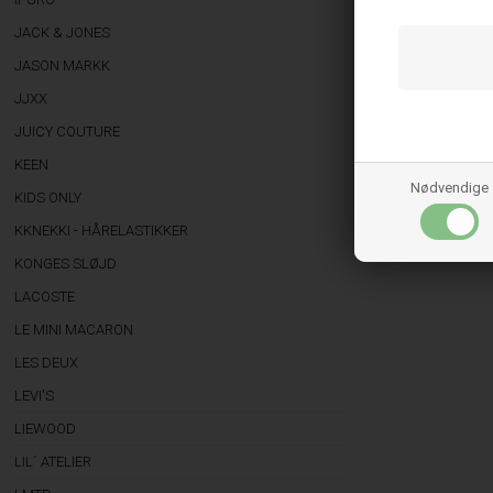
JBS of Denmark kom
JACK & JONES
du undertøj udvikl
JASON MARKK
aktiviteter.
JJXX
JUICY COUTURE
KEEN
Nødvendige
KIDS ONLY
KKNEKKI - HÅRELASTIKKER
KONGES SLØJD
LACOSTE
LE MINI MACARON
LES DEUX
LEVI'S
LIEWOOD
LIL´ ATELIER