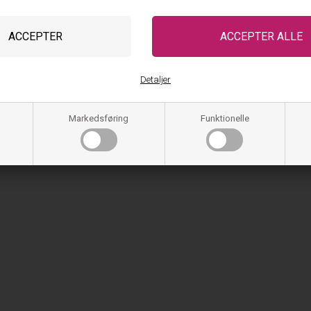
binerer skandinavisk design med moderne materialer og høj kvalitet. Uanset om
et med fokus på komfort, funktionalitet og holdbarhed. Det gør JBS of Denmark til
Detaljer
Markedsføring
Funktionelle