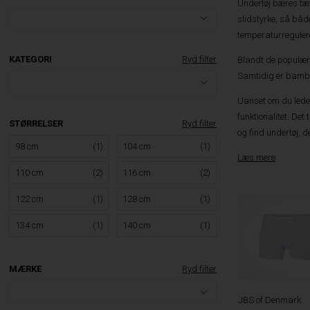
Undertøj bæres tæt
slidstyrke, så båd
temperaturregule
KATEGORI
Ryd filter
Blandt de populære
Samtidig er bambu
Uanset om du leder
funktionalitet. De
STØRRELSER
Ryd filter
og find undertøj, d
98 cm
(1)
104 cm
(1)
Læs mere
110 cm
(2)
116 cm
(2)
122 cm
(1)
128 cm
(1)
134 cm
(1)
140 cm
(1)
MÆRKE
Ryd filter
JBS of Denmark