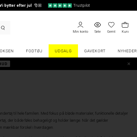
Vi bytter efter jul
🎅🏼
Trustpilot
Min konto
Sete
Gemt
Kurv
OKSEN
FODTØJ
UDSALG
GAVEKORT
NYHEDER
LBUD
ertøj til hele familien. Med fokus på bløde materialer, funktionelle detaljer
rtøj, der både føles behageligt og holder længe. Når det gælder
en mærkbar forskel i hverdagen.