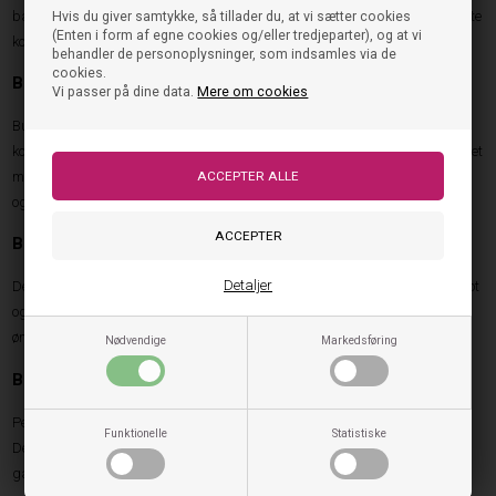
barnet mulighed for at mærke underlaget og bevæge sig naturligt. Den lette
Hvis du giver samtykke, så tillader du, at vi sætter cookies
(Enten i form af egne cookies og/eller tredjeparter), og at vi
konstruktion gør skoen komfortabel gennem hele dagen.
behandler de personoplysninger, som indsamles via de
cookies.
Bundgaard Begyndersko Mio
Vi passer på dine data.
Mere om cookies
Bundgaard Begyndersko Mio er designet til børn, der har brug for ekstra
komfort og støtte i de første aktive måneder. Modellen kombinerer fleksibilitet
med stabilitet og giver barnet gode forudsætninger for at udvikle balance
og motorik.
Bundgaard Begyndersko Mio Old Rose - Rose
Detaljer
Denne variant kombinerer de tekniske egenskaber fra Mio-serien med et flot
og moderne design. Modellen er særligt populær blandt forældre, der
ønsker både funktionalitet og et stilfuldt udtryk.
Nødvendige
Markedsføring
Bundgaard Begyndersko Petit - Brown
Petit - Brown er en klassisk begyndersko med fokus på komfort og kvalitet.
Funktionelle
Statistiske
Den tidløse farve gør modellen nem at kombinere med resten af barnets
garderobe.