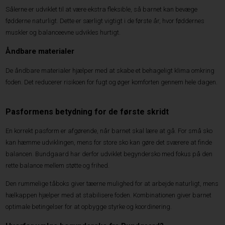
Sålerne er udviklet til at være ekstra fleksible, så barnet kan bevæge
fødderne naturligt. Dette er særligt vigtigt i de første år, hvor føddernes
muskler og balanceevne udvikles hurtigt.
Åndbare materialer
De åndbare materialer hjælper med at skabe et behageligt klima omkring
foden. Det reducerer risikoen for fugt og øger komforten gennem hele dagen.
Pasformens betydning for de første skridt
En korrekt pasform er afgørende, når barnet skal lære at gå. For små sko
kan hæmme udviklingen, mens for store sko kan gøre det sværere at finde
balancen. Bundgaard har derfor udviklet begyndersko med fokus på den
rette balance mellem støtte og frihed.
Den rummelige tåboks giver tæerne mulighed for at arbejde naturligt, mens
hælkappen hjælper med at stabilisere foden. Kombinationen giver barnet
optimale betingelser for at opbygge styrke og koordinering.