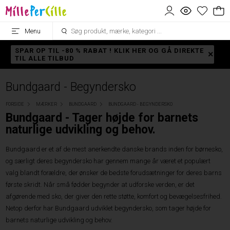
Menu
SPAR OP TIL -80 % RABAT ! KLIK HER OG GÅ DIREKTE
TIL ALLE TILBUD
Bundgaard - Begyndersko
FORSIDE
MÆRKER
BUNDGAARD
BUNDGAARD - BEGYNDERSKO
Bundgaard - Tager højde for barnets
naturlige udvikling og behov.
Bundgaard er et af de mest anerkendte danske brands inden for børnesko,
og særligt deres begyndersko har gennem mange år været et populært
valg blandt forældre, der ønsker de bedste forudsætninger for deres barns
første skridt. Når små fødder begynder at udforske verden, er det
afgørende med sko, der giver den rette støtte, komfort og bevægelsesfrihed.
Netop derfor har Bundgaard udviklet begyndersko, som tager højde for
barnets naturlige udvikling og behov.