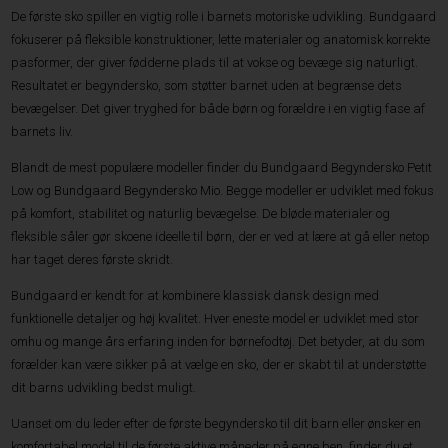
De første sko spiller en vigtig rolle i barnets motoriske udvikling. Bundgaard
fokuserer på fleksible konstruktioner, lette materialer og anatomisk korrekte
pasformer, der giver fødderne plads til at vokse og bevæge sig naturligt.
Resultatet er begyndersko, som støtter barnet uden at begrænse dets
bevægelser. Det giver tryghed for både børn og forældre i en vigtig fase af
barnets liv.
Blandt de mest populære modeller finder du Bundgaard Begyndersko Petit
Low og Bundgaard Begyndersko Mio. Begge modeller er udviklet med fokus
på komfort, stabilitet og naturlig bevægelse. De bløde materialer og
fleksible såler gør skoene ideelle til børn, der er ved at lære at gå eller netop
har taget deres første skridt.
Bundgaard er kendt for at kombinere klassisk dansk design med
funktionelle detaljer og høj kvalitet. Hver eneste model er udviklet med stor
omhu og mange års erfaring inden for børnefodtøj. Det betyder, at du som
forælder kan være sikker på at vælge en sko, der er skabt til at understøtte
dit barns udvikling bedst muligt.
Uanset om du leder efter de første begyndersko til dit barn eller ønsker en
komfortabel model til de første aktive måneder på egne ben, finder du et