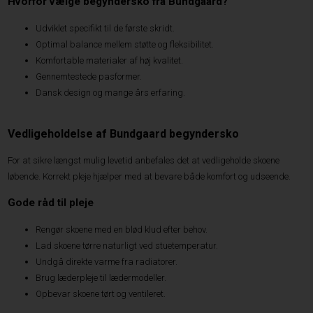
Hvorfor vælge begyndersko fra Bundgaard?
Udviklet specifikt til de første skridt.
Optimal balance mellem støtte og fleksibilitet.
Komfortable materialer af høj kvalitet.
Gennemtestede pasformer.
Dansk design og mange års erfaring.
Vedligeholdelse af Bundgaard begyndersko
For at sikre længst mulig levetid anbefales det at vedligeholde skoene
løbende. Korrekt pleje hjælper med at bevare både komfort og udseende.
Gode råd til pleje
Rengør skoene med en blød klud efter behov.
Lad skoene tørre naturligt ved stuetemperatur.
Undgå direkte varme fra radiatorer.
Brug læderpleje til lædermodeller.
Opbevar skoene tørt og ventileret.