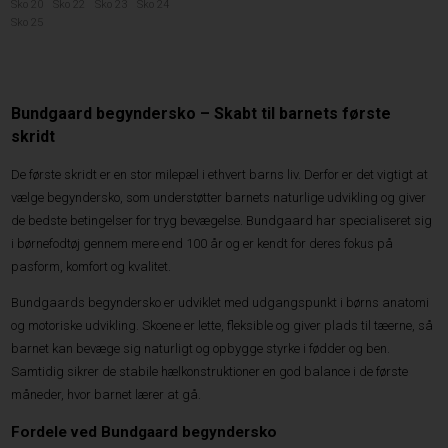
Sko 20
Sko 22
Sko 23
Sko 24
Sko 25
Bundgaard begyndersko – Skabt til barnets første
skridt
De første skridt er en stor milepæl i ethvert barns liv. Derfor er det vigtigt at
vælge begyndersko, som understøtter barnets naturlige udvikling og giver
de bedste betingelser for tryg bevægelse. Bundgaard har specialiseret sig
i børnefodtøj gennem mere end 100 år og er kendt for deres fokus på
pasform, komfort og kvalitet.
Bundgaards begyndersko er udviklet med udgangspunkt i børns anatomi
og motoriske udvikling. Skoene er lette, fleksible og giver plads til tæerne, så
barnet kan bevæge sig naturligt og opbygge styrke i fødder og ben.
Samtidig sikrer de stabile hælkonstruktioner en god balance i de første
måneder, hvor barnet lærer at gå.
Fordele ved Bundgaard begyndersko