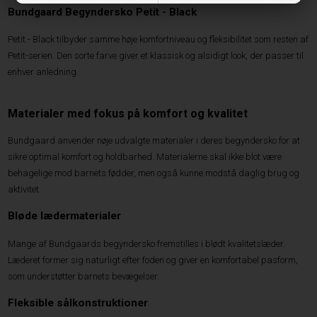
Bundgaard Begyndersko Petit - Black
Petit - Black tilbyder samme høje komfortniveau og fleksibilitet som resten af
Petit-serien. Den sorte farve giver et klassisk og alsidigt look, der passer til
enhver anledning.
Materialer med fokus på komfort og kvalitet
Bundgaard anvender nøje udvalgte materialer i deres begyndersko for at
sikre optimal komfort og holdbarhed. Materialerne skal ikke blot være
behagelige mod barnets fødder, men også kunne modstå daglig brug og
aktivitet.
Bløde lædermaterialer
Mange af Bundgaards begyndersko fremstilles i blødt kvalitetslæder.
Læderet former sig naturligt efter foden og giver en komfortabel pasform,
som understøtter barnets bevægelser.
Fleksible sålkonstruktioner