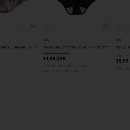
Molo
Molo
Neena - Seashell Swim
Molo Bikini Underdel Nicole - Almost Sort
Molo Biki
149,95
179
44,99
DKK
35,99
86/92cm
92/98cm
98/104cm
134/140
110/116cm
122/128cm