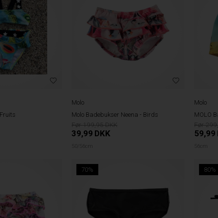
Molo
Molo
 Fruits
Molo Badebukser Neena - Birds
MOLO Ba
199,95
299
39,99
DKK
59,99
50/56cm
56cm
70%
80%