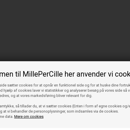
en til MillePerCille her anvender vi cook
de sætter cookies for at opnår en funktionel side og for at huske dine fortru
Ved hjælp af cookies laver vi statistikker og analyserer besøg på vores side så vi
edres, og at vores markedsføring bliver relevant for dig.
amtykke, så tillader du, at vi sætter cookies (Enten i form af egne cookies og/e
 og at vi behandler de personoplysninger, som indsamles via de cookies.
ine data.
Mere om cookies