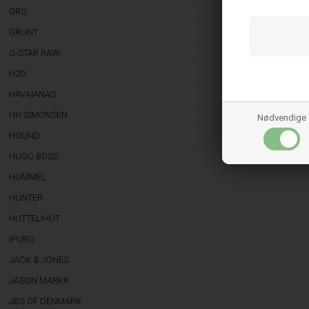
GRO
GRUNT
G-STAR RAW
H2O
HAVAIANAS
HH SIMONSEN
Nødvendige
HOUND
HUGO BOSS
HUMMEL
HUNTER
HUTTELIHUT
IPURO
JACK & JONES
JASON MARKK
JBS OF DENMARK