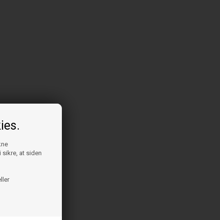
ies.
kne
 sikre, at siden
ller