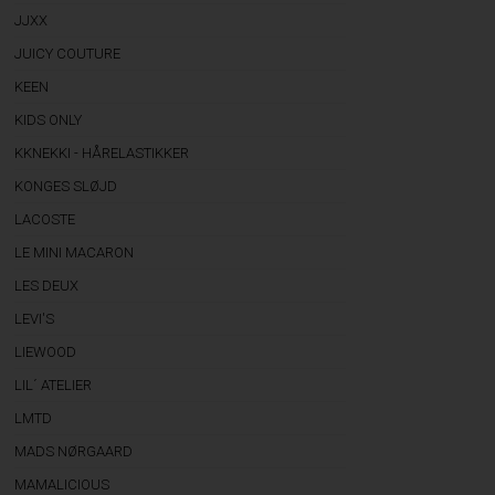
JJXX
JUICY COUTURE
KEEN
KIDS ONLY
KKNEKKI - HÅRELASTIKKER
KONGES SLØJD
LACOSTE
LE MINI MACARON
LES DEUX
LEVI'S
LIEWOOD
LIL´ ATELIER
LMTD
MADS NØRGAARD
MAMALICIOUS