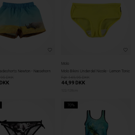
Molo
deshorts Newton - Næsehorn
Molo Bikini Underdel Nicole - Lemon Tonic
,95
149,95
DKK
44,99
DKK
122/128cm
70%