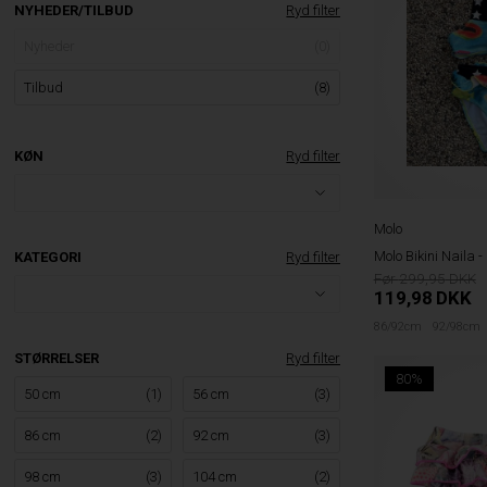
NYHEDER/TILBUD
Ryd filter
Nyheder
(0)
Tilbud
(8)
KØN
Ryd filter
Molo
Molo Bikini Naila -
KATEGORI
Ryd filter
299,95
119,98
DKK
86/92cm
92/98cm
STØRRELSER
Ryd filter
80%
50 cm
(1)
56 cm
(3)
86 cm
(2)
92 cm
(3)
98 cm
(3)
104 cm
(2)