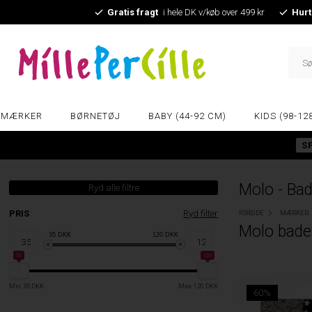
Gratis fragt
i hele DK v/køb over 499 kr
Hurt
MÆRKER
BØRNETØJ
BABY (44-92 CM)
KIDS (98-12
S
Molo - Bad
Ryd alle filtre
PRIS
Ryd filter
FORSIDE
MÆRKER
Molo bade
35
DKK
120
DKK
35
120
Min: 35 DKK
Max: 120 DKK
60%