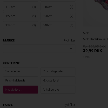
110 cm
(1)
116 cm
(1)
122 cm
(2)
128 cm
(2)
134 cm
(1)
140 cm
(1)
Molo
Molo Badebukser 
MÆRKE
Ryd filter
199,95
39,99
DKK
56cm
SORTERING
Sorter efter...
Pris - stigende
Pris - faldende
Ældste først
Nyeste først
Antal solgte
FARVE
Ryd filter