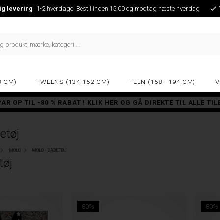
ig levering
1-2 hverdage. Bestil inden 15:00 og modtag næste hverdag
8 CM)
TWEENS (134-152 CM)
TEEN (158 - 194 CM)
V
PAR OP TIL -80 % RABAT ! KLIK HER OG GÅ DIREKTE TIL ALLE TI
etøj
MOLO
MOLO - BADETØJ
tøj
80%
80%