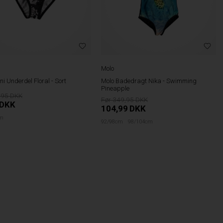
Molo
ni Underdel Floral - Sort
Molo Badedragt Nika - Swimming
Pineapple
,95
349,95
DKK
104,99
DKK
cm
92/98cm
98/104cm