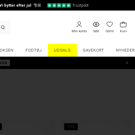
Vi bytter efter jul
🎅🏼
Trustpilot
Min konto
Sete
Gemt
Kurv
OKSEN
FODTØJ
UDSALG
GAVEKORT
NYHEDER
LBUD
70%