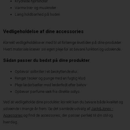
Krydrede hjertenoter
Varme træ- og musknoter
Lang holdbarhed på huden
Vedligeholdelse af dine accessories
Korrekt vedligeholdelse er med til at forlænge levetiden på dine produkter.
Hvert materiale kræver sin egen pleje for at bevare funktion og udseende.
Sådan passer du bedst på dine produkter
Opbevar solbriller i et beskyttende etui
Rengør tasker og punge med en fugtig klud
Pleje læderbælter med læderfedt efter behov
Opbevar parfume væk fra direkte sollys
Ved at vedligeholde dine produkter korrekt kan du bevare både kvalitet og
udseende i mange år frem. Se det samlede udvalg af
Jack&Jones -
Accessories
og find de accessories, der passer perfekt til din stil og
hverdag.