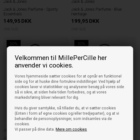
Jack & Jones
Jack & Jones
Jack & Jones Parfume - Sporty
Jack & Jones Parfume - Blue
Essentials
Heritage
149,95
DKK
199,95
DKK
ONE SIZE
ONE SIZE
50%
50%
Velkommen til MillePerCille her
anvender vi cookies.
Vores hjemmeside sætter cookies for at opnår en funktionel
side og for at huske dine fortrukne indstillinger. Ved hjælp af
cookies laver vi statistikker og analyserer besøg på vores side
så vi sikre, at siden hele tiden forbedres, og at vores
markedsføring bliver relevant for dig.
Hvis du giver samtykke, så tillader du, at vi sætter cookies
(Enten i form af egne cookies og/eller tredjeparter), og at vi
behandler de personoplysninger, som indsamles via de
cookies.
Vi passer på dine data.
Mere om cookies
Jack & Jones
Jack & Jones
Jack & Jones Taske Hero - Navy
Jack & Jones Taske Hero - Sort