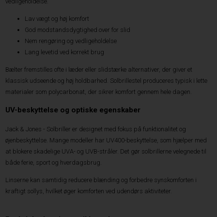
vedligeholdelse.
Lav vægt og høj komfort
God modstandsdygtighed over for slid
Nem rengøring og vedligeholdelse
Lang levetid ved korrekt brug
Bælter fremstilles ofte i læder eller slidstærke alternativer, der giver et
klassisk udseende og høj holdbarhed. Solbrillestel produceres typisk i lette
materialer som polycarbonat, der sikrer komfort gennem hele dagen.
UV-beskyttelse og optiske egenskaber
Jack & Jones - Solbriller er designet med fokus på funktionalitet og
øjenbeskyttelse. Mange modeller har UV400-beskyttelse, som hjælper med
at blokere skadelige UVA- og UVB-stråler. Det gør solbrillerne velegnede til
både ferie, sport og hverdagsbrug.
Linserne kan samtidig reducere blænding og forbedre synskomforten i
kraftigt sollys, hvilket øger komforten ved udendørs aktiviteter.