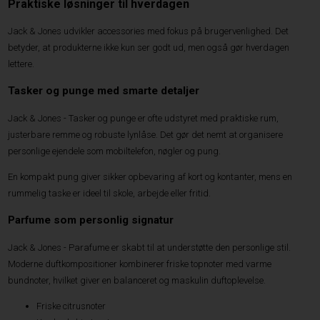
Praktiske løsninger til hverdagen
Jack & Jones udvikler accessories med fokus på brugervenlighed. Det
betyder, at produkterne ikke kun ser godt ud, men også gør hverdagen
lettere.
Tasker og punge med smarte detaljer
Jack & Jones - Tasker og punge er ofte udstyret med praktiske rum,
justerbare remme og robuste lynlåse. Det gør det nemt at organisere
personlige ejendele som mobiltelefon, nøgler og pung.
En kompakt pung giver sikker opbevaring af kort og kontanter, mens en
rummelig taske er ideel til skole, arbejde eller fritid.
Parfume som personlig signatur
Jack & Jones - Parafume er skabt til at understøtte den personlige stil.
Moderne duftkompositioner kombinerer friske topnoter med varme
bundnoter, hvilket giver en balanceret og maskulin duftoplevelse.
Friske citrusnoter