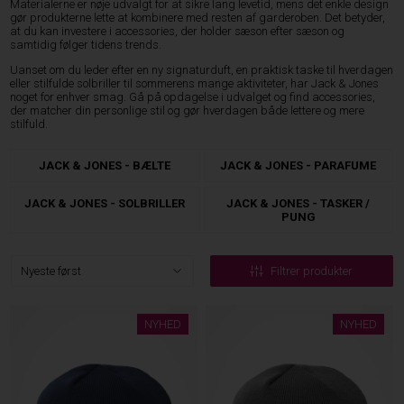
Materialerne er nøje udvalgt for at sikre lang levetid, mens det enkle design
gør produkterne lette at kombinere med resten af garderoben. Det betyder,
at du kan investere i accessories, der holder sæson efter sæson og
samtidig følger tidens trends.
Uanset om du leder efter en ny signaturduft, en praktisk taske til hverdagen
eller stilfulde solbriller til sommerens mange aktiviteter, har Jack & Jones
noget for enhver smag. Gå på opdagelse i udvalget og find accessories,
der matcher din personlige stil og gør hverdagen både lettere og mere
stilfuld.
JACK & JONES - BÆLTE
JACK & JONES - PARAFUME
JACK & JONES - SOLBRILLER
JACK & JONES - TASKER /
PUNG
Filtrer produkter
NYHED
NYHED