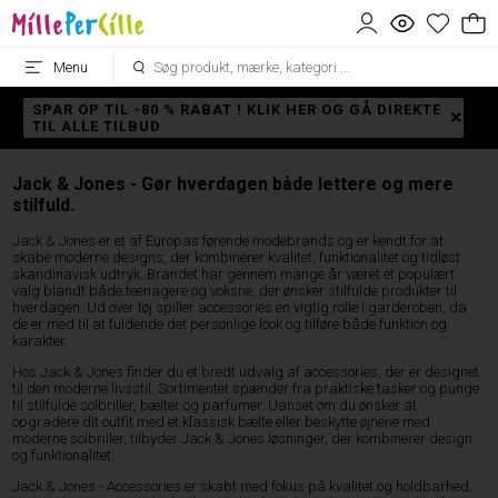
Menu
SPAR OP TIL -80 % RABAT ! KLIK HER OG GÅ DIREKTE
TIL ALLE TILBUD
Jack & Jones - Gør hverdagen både lettere og mere
stilfuld.
Jack & Jones er et af Europas førende modebrands og er kendt for at
skabe moderne designs, der kombinerer kvalitet, funktionalitet og tidløst
skandinavisk udtryk. Brandet har gennem mange år været et populært
valg blandt både teenagere og voksne, der ønsker stilfulde produkter til
hverdagen. Ud over tøj spiller accessories en vigtig rolle i garderoben, da
de er med til at fuldende det personlige look og tilføre både funktion og
karakter.
Hos Jack & Jones finder du et bredt udvalg af accessories, der er designet
til den moderne livsstil. Sortimentet spænder fra praktiske tasker og punge
til stilfulde solbriller, bælter og parfumer. Uanset om du ønsker at
opgradere dit outfit med et klassisk bælte eller beskytte øjnene med
moderne solbriller, tilbyder Jack & Jones løsninger, der kombinerer design
og funktionalitet.
Jack & Jones - Accessories er skabt med fokus på kvalitet og holdbarhed.