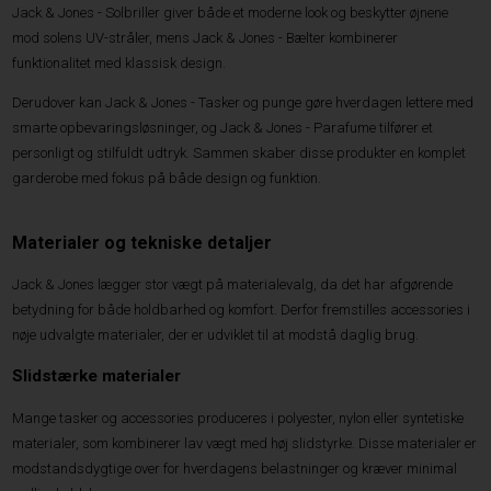
Jack & Jones - Solbriller giver både et moderne look og beskytter øjnene
mod solens UV-stråler, mens Jack & Jones - Bælter kombinerer
funktionalitet med klassisk design.
Derudover kan Jack & Jones - Tasker og punge gøre hverdagen lettere med
smarte opbevaringsløsninger, og Jack & Jones - Parafume tilfører et
personligt og stilfuldt udtryk. Sammen skaber disse produkter en komplet
garderobe med fokus på både design og funktion.
Materialer og tekniske detaljer
Jack & Jones lægger stor vægt på materialevalg, da det har afgørende
betydning for både holdbarhed og komfort. Derfor fremstilles accessories i
nøje udvalgte materialer, der er udviklet til at modstå daglig brug.
Slidstærke materialer
Mange tasker og accessories produceres i polyester, nylon eller syntetiske
materialer, som kombinerer lav vægt med høj slidstyrke. Disse materialer er
modstandsdygtige over for hverdagens belastninger og kræver minimal