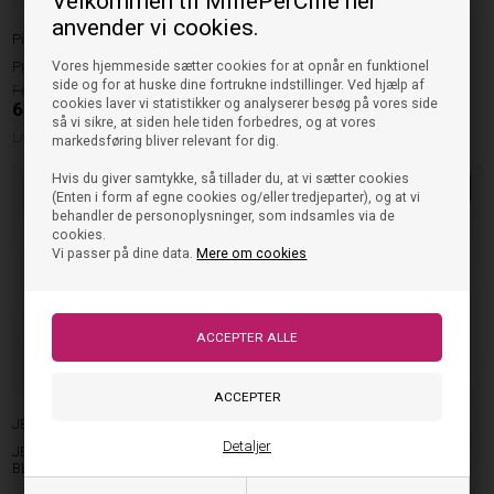
Velkommen til MillePerCille her
JBS of Denmark
anvender vi cookies.
Pieces
JBS Of Denmark Underbukser
Bamboo 2.pak - Navy
Pieces Underbukser G-streng - Sand
Vores hjemmeside sætter cookies for at opnår en funktionel
side og for at huske dine fortrukne indstillinger. Ved hjælp af
159,95
300,00
DKK
cookies laver vi statistikker og analyserer besøg på vores side
63,98
DKK
så vi sikre, at siden hele tiden forbedres, og at vores
SMALL
MEDIUM
LARGE
XLARGE
LARGE
XLARGE
markedsføring bliver relevant for dig.
Hvis du giver samtykke, så tillader du, at vi sætter cookies
NYHED
NYHED
(Enten i form af egne cookies og/eller tredjeparter), og at vi
behandler de personoplysninger, som indsamles via de
cookies.
Vi passer på dine data.
Mere om cookies
JBS of Denmark
Detaljer
JBS UNDERBUKSER 2PAK - HERRE -
BLUE
Pieces