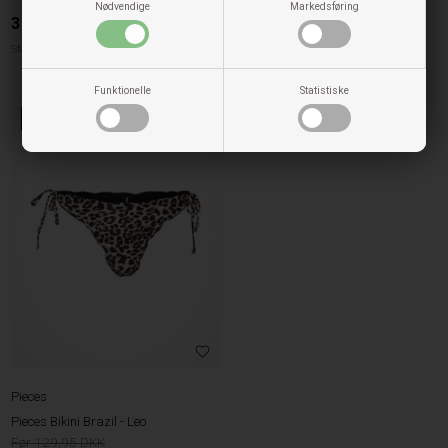
Nødvendige
Markedsføring
300,00
DKK
Pieces Indershorts - Bright White
89,95
DKK
SMALL
MEDIUM
LARGE
XLARGE
S/M
M/L
L/XL
Funktionelle
Statistiske
60%
Pieces
Pieces Bikini Brazil - Leo
129,95