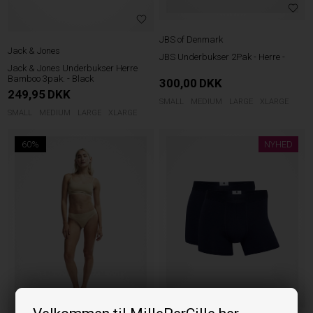
JBS of Denmark
Jack & Jones
JBS Underbukser 2Pak - Herre -
Jack & Jones Underbukser Herre
Bamboo 3pak. - Black
300,00
DKK
249,95
DKK
SMALL
MEDIUM
LARGE
XLARGE
SMALL
MEDIUM
LARGE
XLARGE
60%
NYHED