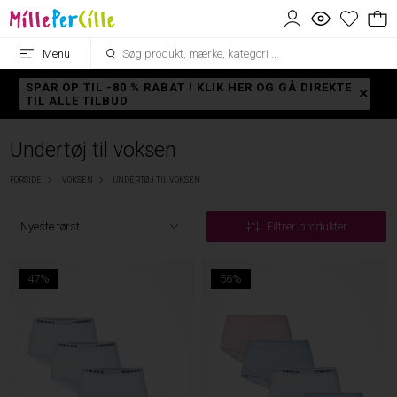
Menu
SPAR OP TIL -80 % RABAT ! KLIK HER OG GÅ DIREKTE
TIL ALLE TILBUD
Undertøj til voksen
FORSIDE
VOKSEN
UNDERTØJ TIL VOKSEN
Filtrer produkter
47%
56%