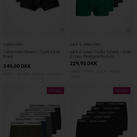
Calvin Klein
Jack & Jones børn
Calvin Klein Boxers / Trunk 3.pak -
Jack & Jones Trunks 5-Pack – Grøn
Black
& Navy Økologisk Bomuld
229,95
DKK
349,00
DKK
128cm
140cm
152cm
164cm
8-10 år
10-12 år
12-14 år
14-16 år
176cm
NYHED
NYHED