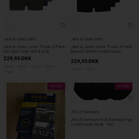
Jack & Jones børn
Jack & Jones børn
Jack & Jones Junior Trunks 5-Pack –
Jack & Jones Junior Trunks 5-Pack –
Mix (Sort, Grøn, Blå & Grå)
Bomuld Stretch Underbukser
229,95
DKK
229,95
DKK
128cm
140cm
152cm
164cm
164cm
176cm
176cm
NYHED
NYHED
JBS of Denmark
JBS of Denmark Kids Bamboo Pige
Underbukser 3pak - Sort