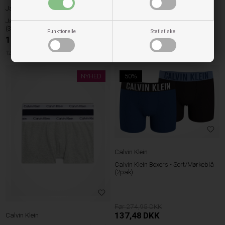
249,95
Jack & Jones børn
124,98
DKK
Jack & Jones Underbukser - Black
128cm
(3pak)
Funktionelle
Statistiske
199,95
DKK
128cm
152cm
164cm
176cm
NYHED
50%
Calvin Klein
Calvin Klein Boxers - Sort/Mørkeblå
(2pak)
274,95
137,48
DKK
Calvin Klein