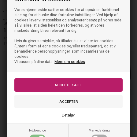
Vores hjemmeside sætter cookies for at opnår en funktionel
Jack & Jones børn
side og for at huske dine fortrukne indstillinger. Ved hjælp af
Jack & Jones Underbukser - Light
149,95
DKK
cookies laver vi statistikker og analyserer besøg på vores side
Grey/Black/White (3pak)
så vi sikre, at siden hele tiden forbedres, og at vores
199,95
DKK
JBS 4/6
markedsføring bliver relevant for dig.
128cm
140cm
152cm
164cm
Hvis du giver samtykke, så tillader du, at vi sætter cookies
176cm
(Enten i form af egne cookies og/eller tredjeparter), og at vi
behandler de personoplysninger, som indsamles via de
cookies.
NYHED
50%
Vi passer på dine data.
Mere om cookies
Calvin Klein
Calvin Klein Boxers - Sort/Hvid
Detaljer
(2pak)
Nødvendige
Markedsføring