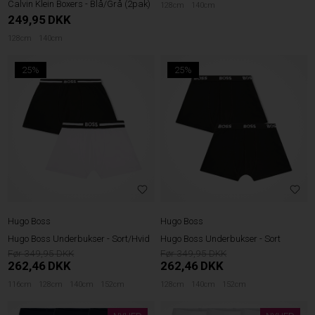
Calvin Klein Boxers - Blå/Grå (2pak)
128cm
140cm
249,95
DKK
128cm
140cm
25%
25%
Hugo Boss
Hugo Boss
Hugo Boss Underbukser - Sort/Hvid
Hugo Boss Underbukser - Sort
349,95
349,95
262,46
DKK
262,46
DKK
116cm
128cm
140cm
152cm
128cm
140cm
152cm