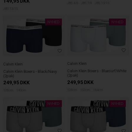
149,95
DKK
JBS 4/6
JBS 7/9
JBS 13/15
JBS 13/15
NYHED
NYHED
Calvin Klein
Calvin Klein
Calvin Klein Boxers - Bluesurf/White
Calvin Klein Boxers - Black/Navy
(2pak)
(2pak)
249,95
DKK
249,95
DKK
128cm
152cm
164cm
128cm
140cm
NYHED
NYHED