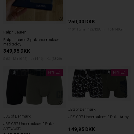
250,00
DKK
110/116cm
122/128cm
134/140cm
Ralph Lauren
Ralph Lauren 3 pak underbukser
med teddy
349,95
DKK
S (8)
M (10-12)
L (14-16)
XL (18-20)
NYHED
NYHED
JBS of Denmark
JBS of Denmark
JBS CR7 Underbukser 2.Pak - Army
JBS CR7 Underbukser 2.Pak -
Army/Sort
149,95
DKK