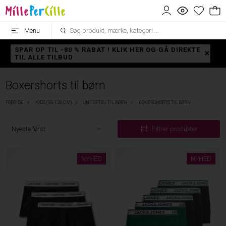
Menu
SPAR OP TIL -80 % RABAT ! KLIK HER OG GÅ DIREKTE
TIL ALLE TILBUD
Boxershorts til børn
FORSIDE
KIDS (98-128 CM)
UNDERTØJ TIL BØRN
BOXERSHORTS TIL BØRN
Filtrer produkter
NYHED
NYHED