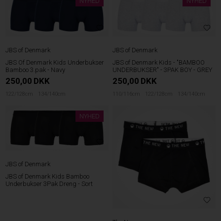
NYHED
NYHED
JBS of Denmark
JBS of Denmark
JBS of Denmark Kids - "BAMBOO
JBS Of Denmark Kids Underbukser
UNDERBUKSER" - 3PAK BOY - GREY
Bamboo 3.pak - Navy
250,00
DKK
250,00
DKK
110/116cm
122/128cm
134/140cm
122/128cm
134/140cm
NYHED
JBS of Denmark
JBS of Denmark Kids Bamboo
Underbukser 3Pak Dreng - Sort