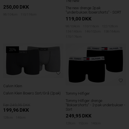
The New
250,00
DKK
The new drenge 2pak
"underbukser/boxershorts" - SORT
98/104cm
110/116cm
119,00
DKK
98/104cm
110/116cm
122/128cm
134/140cm
146/152cm
158/164cm
170/176cm
20%
Calvin Klein
Calvin Klein Boxers Sort/Grå (2pak)
Tommy Hilfiger
Tommy Hilfiger drenge
249,95
"Boksershorts" - 2-pak underbukser -
199,96
DKK
Sort
249,95
DKK
128cm
140cm
128cm
152cm
140cm