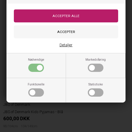
Detaljer
Nødvendige
Markedsføring
Funktionelle
Statistiske
JBS of Denmark
JBS of Denmark Kids Pyjamas - Blå
600,00
DKK
98/104cm
134/140cm