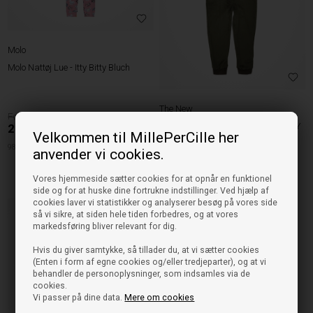
Molo
Molo Nattøj Lue - Itty Bitty Bluch
The New
499,95
THE NEW "jumpsuit" - ISAK - DUSTY
249,98
DKK
Velkommen til MillePerCille her
OLIVE
98cm
104cm
110cm
399,00
anvender vi cookies.
199,50
DKK
Vores hjemmeside sætter cookies for at opnår en funktionel
146/152cm
side og for at huske dine fortrukne indstillinger. Ved hjælp af
cookies laver vi statistikker og analyserer besøg på vores side
NYHED
så vi sikre, at siden hele tiden forbedres, og at vores
markedsføring bliver relevant for dig.
Hvis du giver samtykke, så tillader du, at vi sætter cookies
(Enten i form af egne cookies og/eller tredjeparter), og at vi
behandler de personoplysninger, som indsamles via de
cookies.
Vi passer på dine data.
Mere om cookies