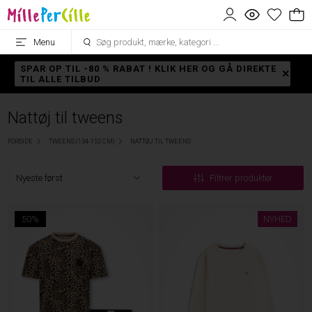
Menu
SPAR OP TIL -80 % RABAT ! KLIK HER OG GÅ DIREKTE
TIL ALLE TILBUD
Nattøj til tweens
FORSIDE
TWEENS (134-152 CM)
NATTØJ TIL TWEENS
Filtrer produkter
50%
NYHED