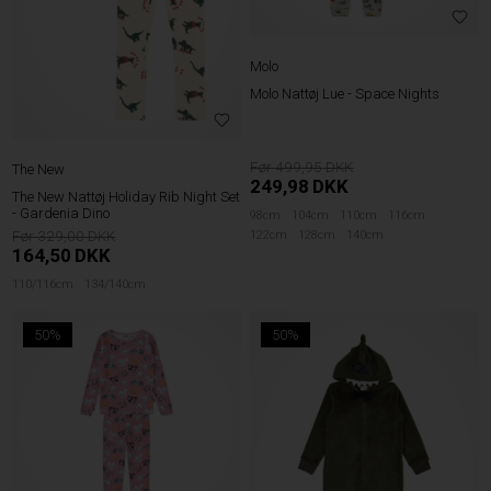
Molo
Molo Nattøj Lue - Space Nights
499,95
The New
249,98
DKK
The New Nattøj Holiday Rib Night Set
- Gardenia Dino
98cm
104cm
110cm
116cm
329,00
122cm
128cm
140cm
164,50
DKK
110/116cm
134/140cm
50%
50%