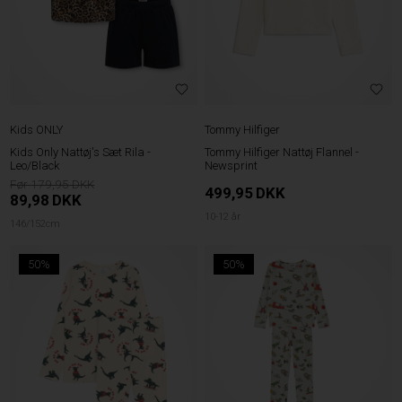
Kids ONLY
Tommy Hilfiger
Kids Only Nattøj's Sæt Rila -
Tommy Hilfiger Nattøj Flannel -
Leo/Black
Newsprint
179,95
499,95
DKK
89,98
DKK
10-12 år
146/152cm
50%
50%