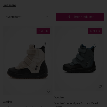
Læs mere
Filtrer produkter
NYHED
NYHED
Woden
Woden
Woden Vinterstøvle Adrian Pearl -
Storm