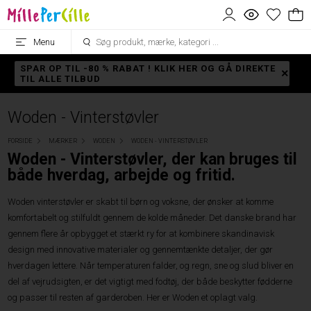
Menu
SPAR OP TIL -80 % RABAT ! KLIK HER OG GÅ DIREKTE
TIL ALLE TILBUD
Woden - Vinterstøvler
FORSIDE
MÆRKER
WODEN
WODEN - VINTERSTØVLER
Woden - Vinterstøvler, der kan bruges til
både hverdag, arbejde og fritid.
Woden vinterstøvler er skabt til børn og voksne, der ønsker at komme
komfortabelt og stilfuldt gennem de kolde måneder. Det danske brand har
gennem flere år opbygget et stærkt ry for at kombinere skandinavisk
design med innovative materialer og gennemtænkte detaljer, der gør
hverdagen lettere. Når temperaturen falder, og regn, sne og slud bliver en
del af vejrudsigten, er det vigtigt med fodtøj, der både beskytter fødderne
og passer til resten af garderoben. Her er Woden et oplagt valg.