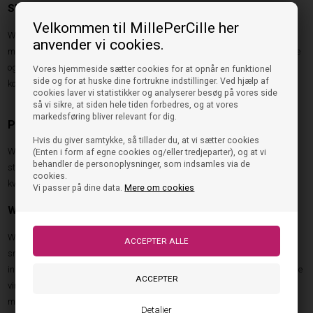
Skandinavisk design med fokus på funktion
Velkommen til MillePerCille her
Woden er kendt for deres minimalistiske designfilosofi. De rene linjer og
anvender vi cookies.
moderne detaljer gør vinterstøvlerne nemme at style med både afslappede
og mere elegante outfits. Resultatet er støvler, der fungerer lige så godt til
Vores hjemmeside sætter cookies for at opnår en funktionel
side og for at huske dine fortrukne indstillinger. Ved hjælp af
kontoret som til weekendens aktiviteter.
cookies laver vi statistikker og analyserer besøg på vores side
så vi sikre, at siden hele tiden forbedres, og at vores
markedsføring bliver relevant for dig.
Populære Woden vinterstøvler
Hvis du giver samtykke, så tillader du, at vi sætter cookies
Woden tilbyder flere forskellige vinterstøvler, der hver især har deres egne
(Enten i form af egne cookies og/eller tredjeparter), og at vi
behandler de personoplysninger, som indsamles via de
styrker og designmæssige særpræg. Fælles for dem alle er fokus på
cookies.
kvalitet, komfort og funktionalitet.
Vi passer på dine data.
Mere om cookies
Woden Vinterstøvle Isa Lace
Woden Vinterstøvle Isa Lace er en moderne vinterstøvle med et klassisk
snøredesign. Snørelukningen giver mulighed for at tilpasse pasformen
individuelt, mens den robuste konstruktion gør modellen velegnet til de kolde
vintermåneder. Isa Lace er et oplagt valg til kvinder, der ønsker en støvle
med både komfort og et tidløst udtryk.
Detaljer