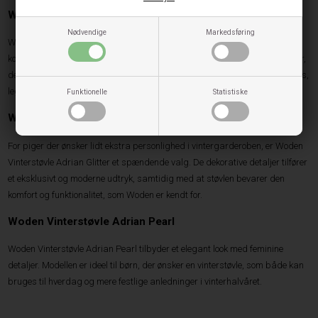
Woden Vinterstøvle Adrian
Nødvendige
Markedsføring
Woden Vinterstøvle Adrian er blandt de mest populære modeller i
kollektionen. Den kombinerer et moderne design med praktiske egenskaber,
der gør den velegnet til daglig brug. Modellen passer perfekt til både jeans,
leggings og vinterkjoler.
Funktionelle
Statistiske
Woden Vinterstøvle Adrian Glitter
For piger der ønsker lidt ekstra personlighed i vintergarderoben, er Woden
Vinterstøvle Adrian Glitter et spændende valg. De dekorative detaljer tilfører
et eksklusivt og moderne udtryk, samtidig med at støvlen bevarer den
komfort og funktionalitet, som Woden er kendt for.
Woden Vinterstøvle Adrian Pearl
Woden Vinterstøvle Adrian Pearl tilbyder et elegant look med feminine
detaljer. Modellen er ideel til børn, der ønsker en vinterstøvle, som både kan
bruges til hverdag og mere festlige anledninger i vinterhalvåret.