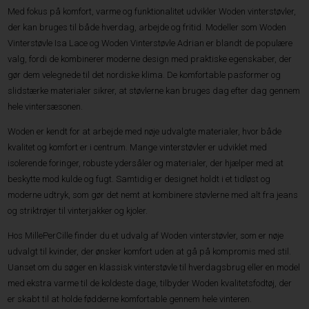
Med fokus på komfort, varme og funktionalitet udvikler Woden vinterstøvler,
der kan bruges til både hverdag, arbejde og fritid. Modeller som Woden
Vinterstøvle Isa Lace og Woden Vinterstøvle Adrian er blandt de populære
valg, fordi de kombinerer moderne design med praktiske egenskaber, der
gør dem velegnede til det nordiske klima. De komfortable pasformer og
slidstærke materialer sikrer, at støvlerne kan bruges dag efter dag gennem
hele vintersæsonen.
Woden er kendt for at arbejde med nøje udvalgte materialer, hvor både
kvalitet og komfort er i centrum. Mange vinterstøvler er udviklet med
isolerende foringer, robuste ydersåler og materialer, der hjælper med at
beskytte mod kulde og fugt. Samtidig er designet holdt i et tidløst og
moderne udtryk, som gør det nemt at kombinere støvlerne med alt fra jeans
og striktrøjer til vinterjakker og kjoler.
Hos MillePerCille finder du et udvalg af Woden vinterstøvler, som er nøje
udvalgt til kvinder, der ønsker komfort uden at gå på kompromis med stil.
Uanset om du søger en klassisk vinterstøvle til hverdagsbrug eller en model
med ekstra varme til de koldeste dage, tilbyder Woden kvalitetsfodtøj, der
er skabt til at holde fødderne komfortable gennem hele vinteren.