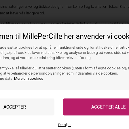
 sine naturlige farver og tidløse designs, hvor komfort og kvalitet er i fokus. Br
net at have på i længere tid.
tilbyder mere eksklusive styles med minimalistiske detaljer og fleksible pasfo
od huden.
en til MillePerCille her anvender vi cook
ljer i hverdagen
de sætter cookies for at opnår en funktionel side og for at huske dine fortru
r udviklet med fokus på funktionalitet. Mange modeller har trykknapper mellem 
Ved hjælp af cookies laver vi statistikker og analyserer besøg på vores side så vi
edres, og at vores markedsføring bliver relevant for dig.
amtykke, så tillader du, at vi sætter cookies (Enten i form af egne cookies og/e
ger og fleksible materialer sikrer samtidig, at barnet kan kravle, lege og bevæg
 og at vi behandler de personoplysninger, som indsamles via de cookies.
rie.
ine data.
Mere om cookies
t kan en romper kombineres med en
body til baby
som inderlag på køligere dage. 
er rompers til baby
ange forskellige designs, så det er nemt at finde en model, der passer til årsti
dt sammen med strømpebukser eller bodyer i køligere perioder.
rompers
Detaljer