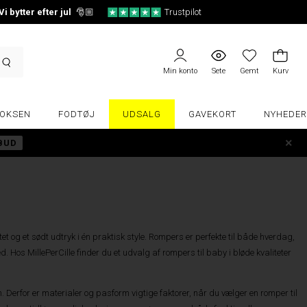
Vi bytter efter jul
🎅🏼
Trustpilot
Min konto
Sete
Gemt
Kurv
OKSEN
FODTØJ
UDSALG
GAVEKORT
NYHEDER
LBUD
tet og et sødt udtryk i én praktisk style. Rompers er perfekte til både hverdag,
Hos MillePerCille finder du et udvalg af rompers til baby i bløde kvaliteter
 Derfor er materialer og pasform vigtige faktorer, når du vælger en romper til