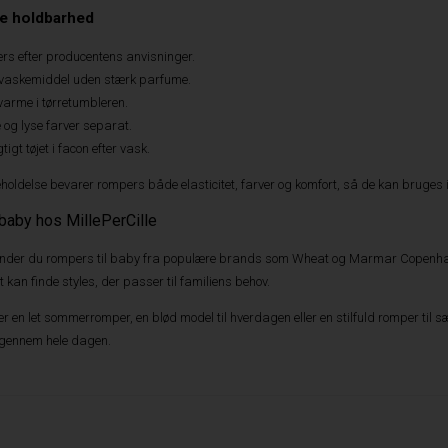
re holdbarhed
rs efter producentens anvisninger.
 vaskemiddel uden stærk parfume.
arme i tørretumbleren.
og lyse farver separat.
tigt tøjet i facon efter vask.
eholdelse bevarer rompers både elasticitet, farver og komfort, så de kan bruges 
 baby hos MillePerCille
 finder du rompers til baby fra populære brands som Wheat og Marmar Copenhage
 kan finde styles, der passer til familiens behov.
 en let sommerromper, en blød model til hverdagen eller en stilfuld romper til s
 gennem hele dagen.