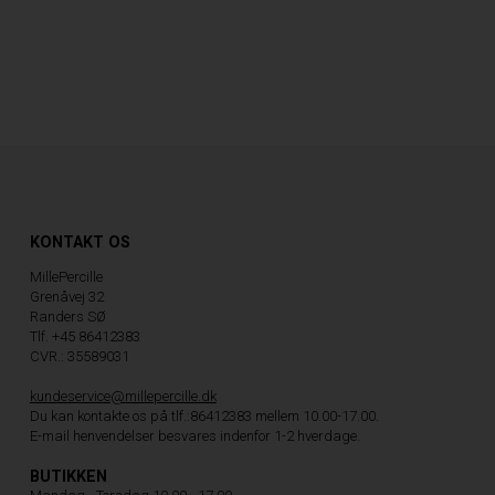
KONTAKT OS
MillePercille
Grenåvej 32
Randers SØ
Tlf. +45 86412383
CVR.: 35589031
kundeservice@millepercille.dk
Du kan kontakte os på tlf.:86412383 mellem 10.00-17.00.
E-mail henvendelser besvares indenfor 1-2 hverdage.
BUTIKKEN