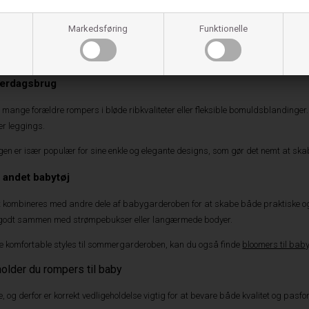
fte fremstillet i lette og åndbare materialer, som hjælper med at regulere te
Markedsføring
Funktionelle
g er perfekte til ferie, strandture eller afslappede dage hjemme.
ben og tynde stropper er populære i sommergarderoben, fordi de kombinerer komf
verdagsbrug
 mange forældre rompers i bløde ribkvaliteter eller fleksible bomuldsblandinger.
er leggings.
er især populær for sine enkle og elegante designs, som gør det nemt at skabe
andet babytøj
ombineres med andre dele af babygarderoben for at skabe både praktiske og sti
 godt sammen med strømpebukser eller langærmede bodyer.
re komfortable styles til sommergarderoben, kan du også finde
bloomers til bab
older du rompers til baby
, og derfor er korrekt vedligeholdelse vigtig for at bevare både kvalitet og pasf