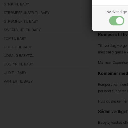
STRIK TIL BABY
Sommerrompers er o
Nødvendige
STRØMPEBUKSER TIL BABY
bevægelsesfrihed o
STRØMPER TIL BABY
Rompers med korte 
SWEATSHIRT TIL BABY
Rompers til h
TOP TIL BABY
Til hverdag vælger
T-SHIRT TIL BABY
med cardigans ell
UDSALG BABYTØJ
Marmar Copenhagen 
UDSTYR TIL BABY
ULD TIL BABY
Kombinér med 
VANTER TIL BABY
Rompers kan nemt k
perioder fungerer
Hvis du ønsker fle
Sådan vedligeh
Babytøj vaskes ofte