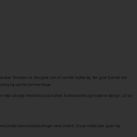
erober. Rompers er designet som ét samlet stykke tøj, der giver barnet stor
slapning og varme sommerdage.
t er nøje udvalgt med fokus på kvalitet, funktionalitet og moderne design, så du
muld eller bomuldsblandinger med stretch. Disse materialer giver høj