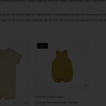
heat og Marmar Copenhagen er kendt for deres høje kvalitet, naturlige materia
 en let sommerromper, en blød model til hverdagsbrug eller en mere elegant style
per får du et alsidigt stykke tøj, der er nemt at style og behageligt for barnet 
60%
Marmar Copenhagen
MarMar Sommerdragt - Gylden