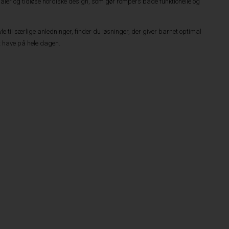
ler og tidløse nordiske design, som gør rompers både funktionelle og
 til særlige anledninger, finder du løsninger, der giver barnet optimal
at have på hele dagen.