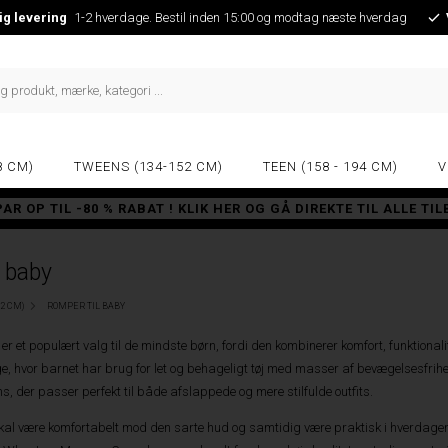
ig levering
1-2 hverdage. Bestil inden 15:00 og modtag næste hverdag
8 CM)
TWEENS (134-152 CM)
TEEN (158 - 194 CM)
V
PAR OP TIL -80 % RABAT ! KLIK HER OG GÅ DIREKTE TIL ALLE TI
l baby
92 CM)
ROMPER TIL BABY
er et populært valg til de mindste børn, fordi den kombinerer komfort, funktionali
 hvor barnet har brug for let og behageligt tøj med masser af bevægelsesfrihed. 
, der passer perfekt til både afslappede og mere stilfulde outfits.
skal være komfortabelt mod den sarte hud og samtidig være praktisk i hverdagen.