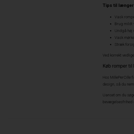
Tips til længe
Vask rompe
Brug mildt
Undgå høj v
Vask mørke 
Stræk forsig
Ved korrekt vedlig
Køb romper til
Hos MillePerCille
design, så du nemt
Uanset om du søger
bevægelsesfrihed