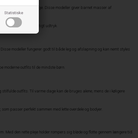
mperaturen på varme dage. Disse modeller giver barnet masser af
Statistiske
ort med et let og luftigt udtryk.
 Disse modeller fungerer godt til både leg og afslapning og kan nemt styles
 moderne outfits til de mindste børn.
lfulde outfits. Til varme dage kan de bruges alene, mens de i køligere
y
, som passer perfekt sammen med lette overdele og bodyer.
orm. Med den rette pleje holder rompers sig bløde og flotte gennem længere tid.