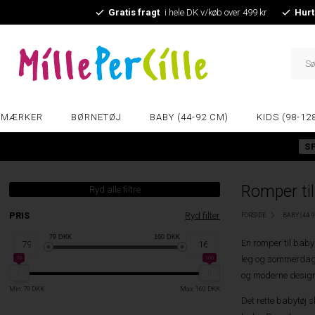
Gratis fragt
i hele DK v/køb over 499 kr
Hurt
MÆRKER
BØRNETØJ
BABY (44-92 CM)
KIDS (98-12
S
Romper ti
Ryd alle filtre
PRIS
Ryd filter
FORSIDE
BABY (44-
79
DKK
160
DKK
En romper til baby 
leg og sommerdage,
79
160
og moderne designs
Min: 79 DKK
Max: 160 DKK
Det rette babytøj 