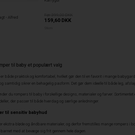
Karrygul
399,00
t - Alfred
159,60
DKK
56cm
mper til baby et populært valg
 er både praktisk og komfortabel, hvilket gør den til en favorit i mange babygard
og samtidig sikrer en behagelig pasform. Det gør dem ideelle til både leg, af
inder du rompers til baby i forskellige designs, materialer og farver. Sortimente
eller, der passer til både hverdag og særlige anledninger.
er til sensitiv babyhud
 ekstra bløde og åndbare materialer, og derfor fremstilles mange rompers i bo
r barnet med at bevæge sig frit gennem hele dagen.