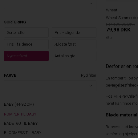
Wheat
Wheat Sommerdrag
SORTERING
199,95
79,98
DKK
Sorter efter...
Pris - stigende
68cm
Pris - faldende
Ældste først
Nyeste først
Antal solgte
Derfor er en ro
FARVE
Ryd filter
En romper til baby
bevægelsesfrihed 
Hos MillePerCille f
nemt kan finde mod
BABY (44-92 CM)
ROMPER TIL BABY
Bløde material
BADETØJ TIL BABY
Babyers hud kræver
BLOOMERS TIL BABY
komfort og hjælpe