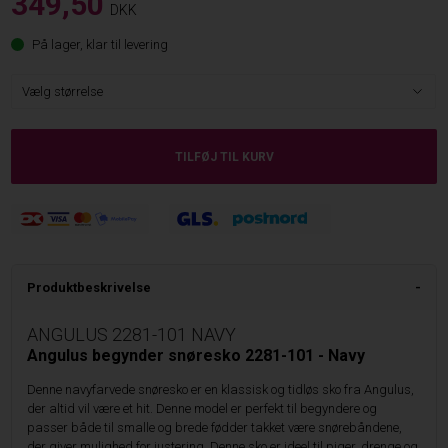
349,50
DKK
På lager, klar til levering
Produktbeskrivelse
ANGULUS 2281-101 NAVY
Angulus begynder snøresko 2281-101 - Navy
Denne navyfarvede snøresko er en klassisk og tidløs sko fra Angulus,
der altid vil være et hit. Denne model er perfekt til begyndere og
passer både til smalle og brede fødder takket være snørebåndene,
der giver mulighed for justering. Denne sko er ideel til piger, drenge og