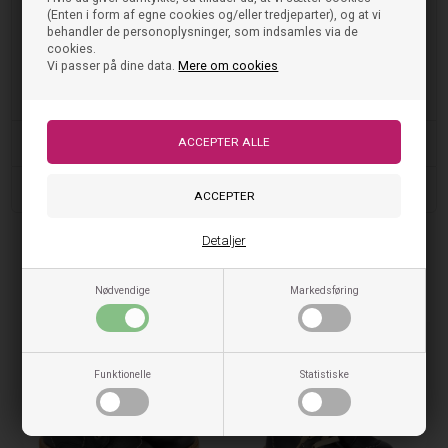
(Enten i form af egne cookies og/eller tredjeparter), og at vi
Str. 23 =
Str. 24 =
Str. 25 = 15,7 cm
behandler de personoplysninger, som indsamles via de
14,5 cm
15,1 cm
cookies.
Vi passer på dine data.
Mere om cookies
Få fat i denne klassiske begynder snøresko i marineblå farve og giv
dit barn den bedste komfort og stil.
Vask og pleje
Størrelse og pasform
Detaljer
Tjek også disse ud
Nødvendige
Markedsføring
50%
50%
Funktionelle
Statistiske