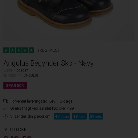
TRUSTPILOT
Angulus Begynder Sko - Navy
VARENR.
008937
SE MERE FRA
ANGULUS
Forventet leveringstid:
Lev. 1-3 dage
Gratis fragt ved samlet køb over 499,-
Vi sender din pakke om:
47
18
29
timer
min.
sek.
699,00