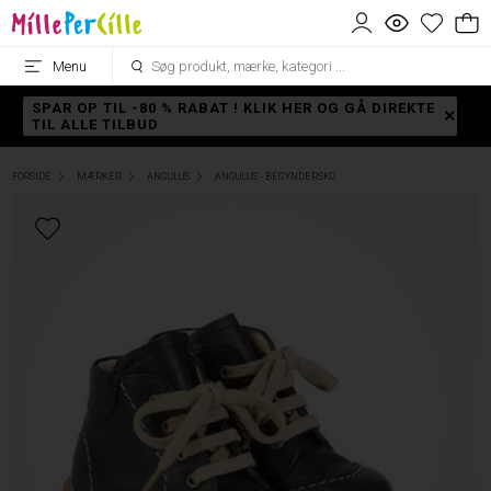
Menu
SPAR OP TIL -80 % RABAT ! KLIK HER OG GÅ DIREKTE
TIL ALLE TILBUD
FORSIDE
MÆRKER
ANGULUS
ANGULUS - BEGYNDERSKO