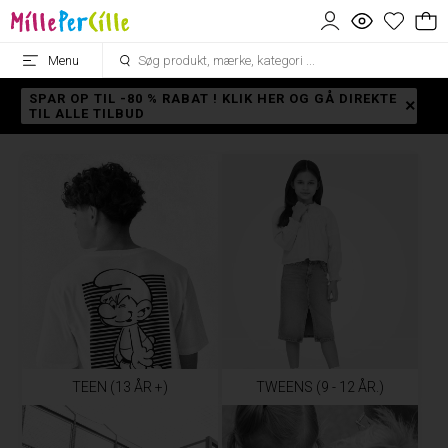
Menu
SPAR OP TIL -80 % RABAT ! KLIK HER OG GÅ DIREKTE
TIL ALLE TILBUD
TEEN (13 ÅR +)
TWEENS (9 - 12 ÅR.)