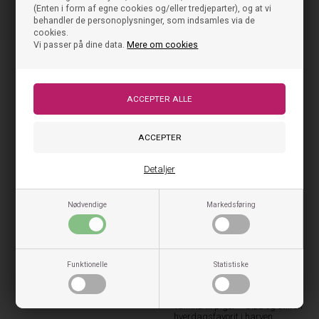
(Enten i form af egne cookies og/eller tredjeparter), og at vi
behandler de personoplysninger, som indsamles via de
cookies.
Vi passer på dine data.
Mere om cookies
Nyheder
NYHED
NYHED
Detaljer
Nødvendige
Markedsføring
Clarks Wallabee Evo Sh Suede
Funktionelle
Statistiske
Sko - Olive
1.000,00
DKK
Mads Nørgaard sweatshirt
Talinka til piger – blød og stilren
hverdagsfavorit i harven