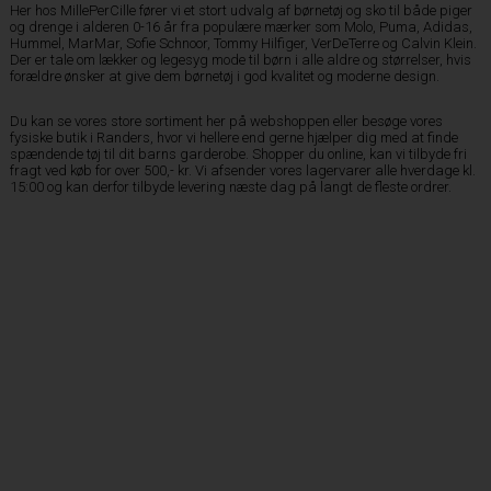
Her hos MillePerCille fører vi et stort udvalg af børnetøj og sko til både piger
og drenge i alderen 0-16 år fra populære mærker som Molo, Puma, Adidas,
Hummel, MarMar, Sofie Schnoor, Tommy Hilfiger, VerDeTerre og Calvin Klein.
Der er tale om lækker og legesyg mode til børn i alle aldre og størrelser, hvis
forældre ønsker at give dem børnetøj i god kvalitet og moderne design.
Du kan se vores store sortiment her på webshoppen eller besøge vores
fysiske butik i Randers, hvor vi hellere end gerne hjælper dig med at finde
spændende tøj til dit barns garderobe. Shopper du online, kan vi tilbyde fri
fragt ved køb for over 500,- kr. Vi afsender vores lagervarer alle hverdage kl.
15:00 og kan derfor tilbyde levering næste dag på langt de fleste ordrer.