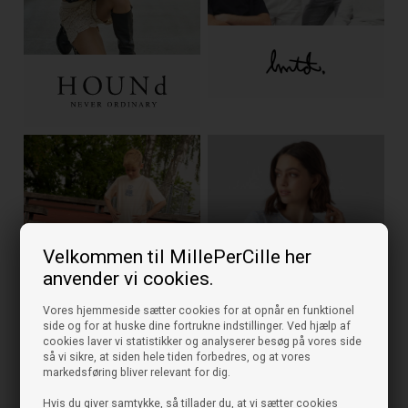
Velkommen til MillePerCille her
anvender vi cookies.
Vores hjemmeside sætter cookies for at opnår en funktionel
side og for at huske dine fortrukne indstillinger. Ved hjælp af
cookies laver vi statistikker og analyserer besøg på vores side
så vi sikre, at siden hele tiden forbedres, og at vores
markedsføring bliver relevant for dig.
Hvis du giver samtykke, så tillader du, at vi sætter cookies