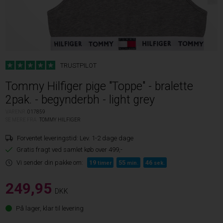
TRUSTPILOT
Tommy Hilfiger pige "Toppe" - bralette
2pak. - begynderbh - light grey
VARENR.
017859
SE MERE FRA
TOMMY HILFIGER
Forventet leveringstid:
Lev. 1-2 dage dage
Gratis fragt ved samlet køb over 499,-
Vi sender din pakke om:
19
55
46
timer
min.
sek.
249,95
DKK
På lager, klar til levering