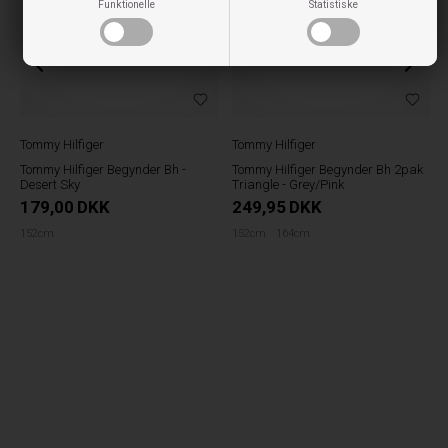
Funktionelle
Statistiske
Tommy Hilfiger
Tommy Hilfiger
Tommy Hilfiger Begynder Bh -
Tommy Hilfiger Begynder Bh 2pak
Desert Sky
Triangle - Grey/Pink
179,00
DKK
249,95
DKK
152cm
152cm
164cm