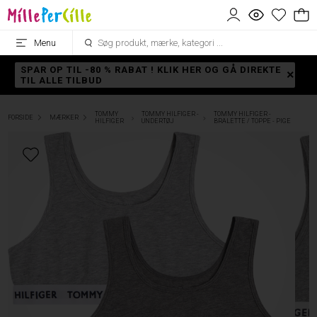
Menu
SPAR OP TIL -80 % RABAT ! KLIK HER OG GÅ DIREKTE
TIL ALLE TILBUD
TOMMY
TOMMY HILFIGER -
TOMMY HILFIGER -
FORSIDE
MÆRKER
HILFIGER
UNDERTØJ
BRALETTE / TOPPE - PIGE