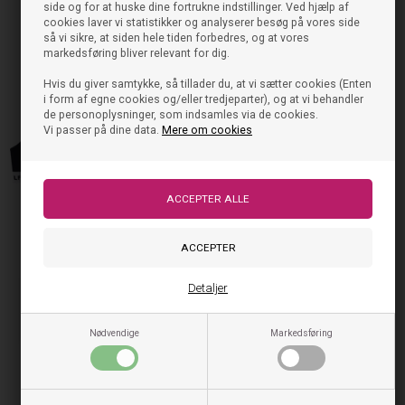
side og for at huske dine fortrukne indstillinger. Ved hjælp af
cookies laver vi statistikker og analyserer besøg på vores side
249,95
DKK
På lager, klar til levering
så vi sikre, at siden hele tiden forbedres, og at vores
markedsføring bliver relevant for dig.
Hvis du giver samtykke, så tillader du, at vi sætter cookies (Enten
i form af egne cookies og/eller tredjeparter), og at vi behandler
de personoplysninger, som indsamles via de cookies.
Vi passer på dine data.
Mere om cookies
Tjek også disse ud
Detaljer
NYHED
NYHED
Nødvendige
Markedsføring