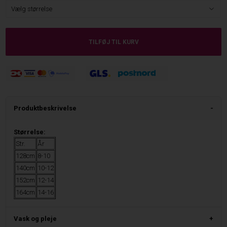
Produktbeskrivelse
Størrelse:
Str.
År
128cm
8-10
140cm
10-12
152cm
12-14
164cm
14-16
Vask og pleje