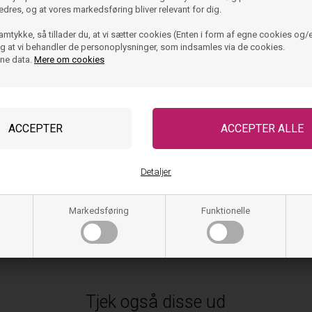
edres, og at vores markedsføring bliver relevant for dig.
amtykke, så tillader du, at vi sætter cookies (Enten i form af egne cookies og/e
 og at vi behandler de personoplysninger, som indsamles via de cookies.
 pige "Toppe" - bralette 2pak. -
Tommy Hilfiger pige "Hipster" -
ine data.
Mere om cookies
ynderbh - hvid/navy
stjerner/navy
249,95
DKK
249,95
99,98
DKK
ager, klar til levering
På lager, klar til lever
Detaljer
Markedsføring
Funktionelle
Tjek også disse ud