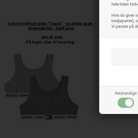
hele tiden forb
Hvis du giver s
tredjeparter),
Tommy Hilfiger pige "Toppe" - bralette 2pak. -
Tommy Hilfiger
Vi passer på d
begynderbh - light grey
beg
249,95
DKK
På lager, klar til levering
På l
Nødvendige