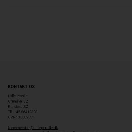
KONTAKT OS
MillePercille
Grenåvej 32
Randers SØ
Tlf. +45 86412383
CVR.: 35589031
kundeservice@millepercille.dk