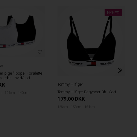
NYHED
er
r pige "Toppe" - bralette
nderbh - hvid/sort
KK
Tommy Hilfiger
Tommy Hilfiger Begynder Bh - Sort
m
164cm
140cm
179,00
DKK
128cm
152cm
164cm