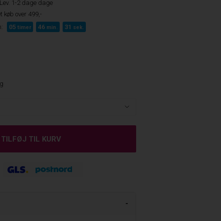
Lev. 1-2 dage dage
t køb over 499,-
:
05
46
30
timer
min.
sek.
ng