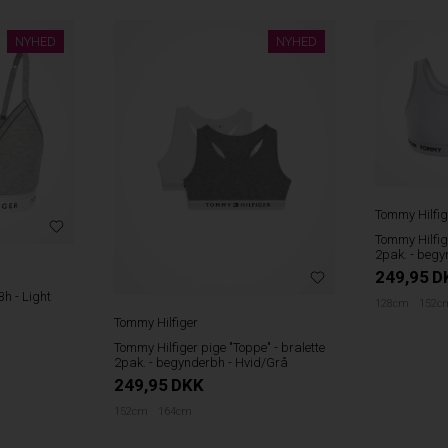
NYHED
NYHED
Tommy Hilfig
Tommy Hilfige
2pak. - begy
249,95
D
h - Light
128cm
152c
Tommy Hilfiger
Tommy Hilfiger pige "Toppe" - bralette
2pak. - begynderbh - Hvid/Grå
249,95
DKK
152cm
164cm