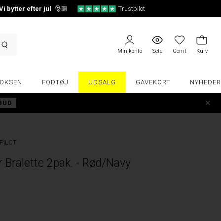
Vi bytter efter jul
🎅🏼
Trustpilot
Min konto
Sete
Gemt
Kurv
OKSEN
FODTØJ
UDSALG
GAVEKORT
NYHEDER
LBUD
PILOT
 Bralette 2pak. - Rød/Navy
R