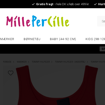
Gratis fragt
i hele DK v/køb over 499 kr
Hurt
MÆRKER
BØRNETØJ
BABY (44-92 CM)
KIDS (98-12
S
FORSIDE
MÆRKER
TOMMY HILFIGER
TOMMY HILFIGER - UNDERTØJ
TOMMY HILFIG