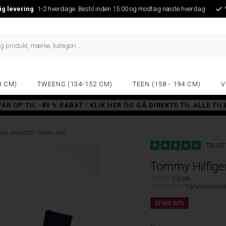
ig levering
1-2 hverdage. Bestil inden 15:00 og modtag næste hverdag
8 CM)
TWEENS (134-152 CM)
TEEN (158 - 194 CM)
V
PAR OP TIL -80 % RABAT ! KLIK HER OG GÅ DIREKTE TIL ALLE TI
ER - BRALETTE / TOPPE - PIGE
TRUST
Tommy Hilfiger
VARENR.
016295
SE MERE FRA
TOMMY HILFIGE