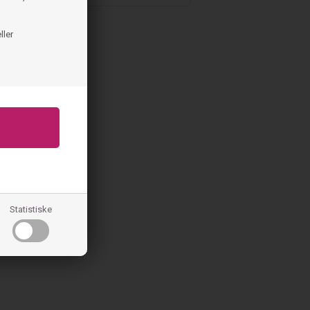
ller
 2-pak shorty -
ing
60%
Statistiske