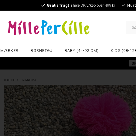
Gratis fragt
i hele DK v/køb over 499 kr
Hurt
MÆRKER
BØRNETØJ
BABY (44-92 CM)
KIDS (98-12
S
FORSIDE
BØRNETØJ