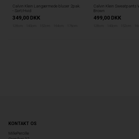
Calvin Klein Langærmede bluser 2pak.
Calvin Klein Sweatpants 
- Sort/Hvid
Brown
349,00
DKK
499,00
DKK
128cm
140cm
152cm
164cm
176cm
128cm
140cm
152cm
16
KONTAKT OS
MillePercille
Grenåvej 32