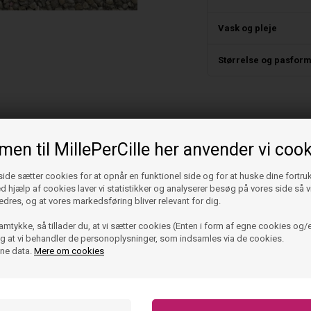
Vask og pleje
Størrelse og pasfor
en til MillePerCille her anvender vi cook
de sætter cookies for at opnår en funktionel side og for at huske dine fortru
Ved hjælp af cookies laver vi statistikker og analyserer besøg på vores side så vi
edres, og at vores markedsføring bliver relevant for dig.
amtykke, så tillader du, at vi sætter cookies (Enten i form af egne cookies og/e
 og at vi behandler de personoplysninger, som indsamles via de cookies.
ine data.
Mere om cookies