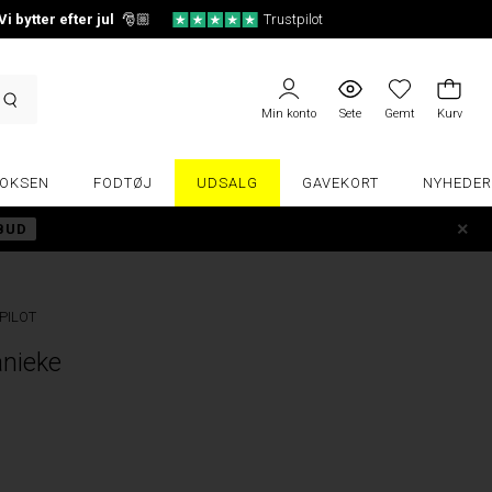
Vi bytter efter jul
🎅🏼
Trustpilot
Min konto
Sete
Gemt
Kurv
OKSEN
FODTØJ
UDSALG
GAVEKORT
NYHEDER
LBUD
PILOT
anieke