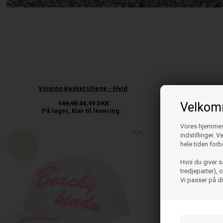
Vingino Kasket Uliene - Hvid
149,95
44,99
DKK
Velkomm
På lager, klar til levering
Vores hjemmesi
70%
indstillinger. 
hele tiden forb
Hvis du giver s
tredjeparter),
Vi passer på d