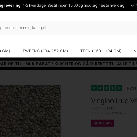
ig levering
1-2 hverdage. Bestil inden 15:00 og modtag næste hverdag
8 CM)
TWEENS (134-152 CM)
TEEN (158 - 194 CM)
V
PAR OP TIL -80 % RABAT ! KLIK HER OG GÅ DIREKTE TIL ALLE TI
TRUST
Vingino Hue V
VARENR.
011375
SE MERE FRA
VINGINO