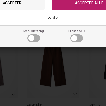
Detaljer
Tjek også disse ud
Markedsføring
Funktionelle
NYHED
NYHED
Calvin Klein
Calvin Klein