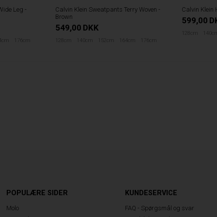
Wide Leg -
Calvin Klein Sweatpants Terry Woven -
Calvin Klein 
Brown
599,00
D
549,00
DKK
128cm
140c
4cm
176cm
128cm
140cm
152cm
164cm
176cm
POPULÆRE SIDER
KUNDESERVICE
Molo
FAQ - Spørgsmål og svar