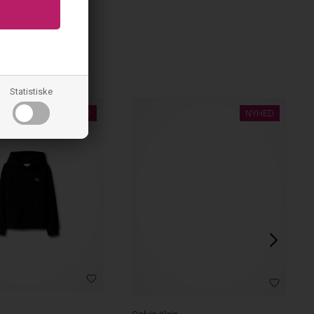
Statistiske
NYHED
NYHED
Calvin Klein