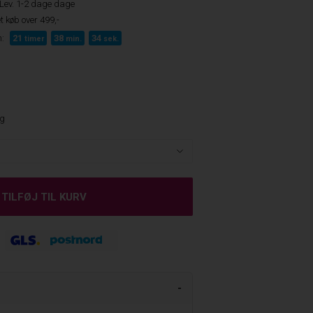
Lev. 1-2 dage dage
t køb over 499,-
:
21
38
33
timer
min.
sek.
ng