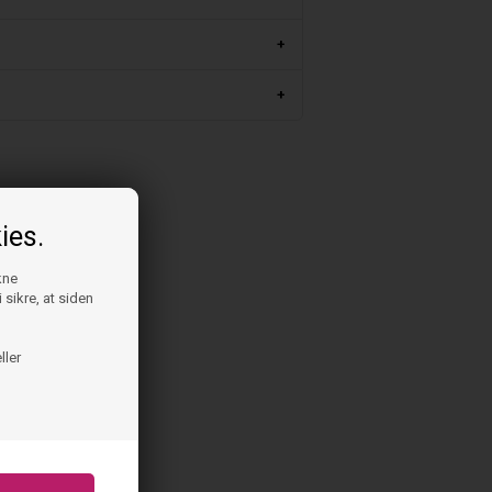
m
ies.
kne
 sikre, at siden
ller