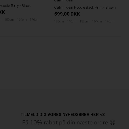
Hoodie Terry - Black
Calvin Klein Hoodie Back Print - Brown
KK
599,00
DKK
m
152cm
164cm
176cm
128cm
140cm
152cm
164cm
176cm
TILMELD DIG VORES NYHEDSBREV HER <3
Få 10% rabat på din næste ordre 🤗