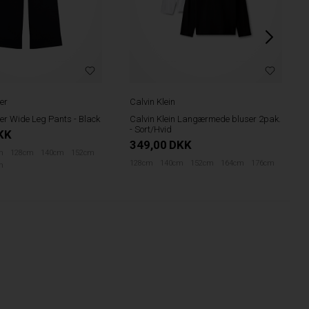
er
Calvin Klein
er Wide Leg Pants - Black
Calvin Klein Langærmede bluser 2pak.
- Sort/Hvid
KK
349,00
DKK
m
128cm
140cm
152cm
128cm
140cm
152cm
164cm
176cm
m