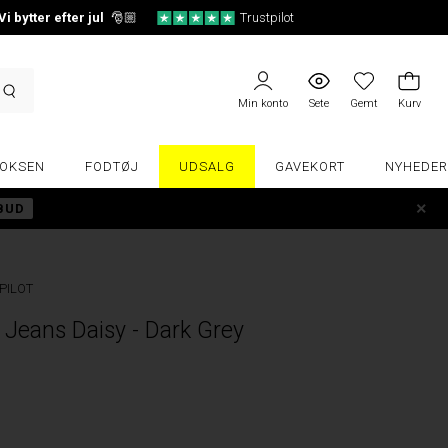
Vi bytter efter jul
🎅🏼
Trustpilot
Min konto
Sete
Gemt
Kurv
OKSEN
FODTØJ
UDSALG
GAVEKORT
NYHEDER
LBUD
PILOT
 Jeans Daisy - Dark Grey