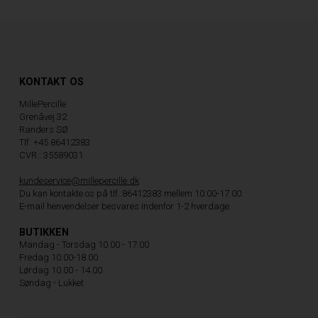
KONTAKT OS
MillePercille
Grenåvej 32
Randers SØ
Tlf. +45 86412383
CVR.: 35589031
kundeservice@millepercille.dk
Du kan kontakte os på tlf.:86412383 mellem 10.00-17.00.
E-mail henvendelser besvares indenfor 1-2 hverdage.
BUTIKKEN
Mandag - Torsdag 10.00 - 17.00
Fredag 10.00-18.00
Lørdag 10.00 - 14.00
Søndag - Lukket