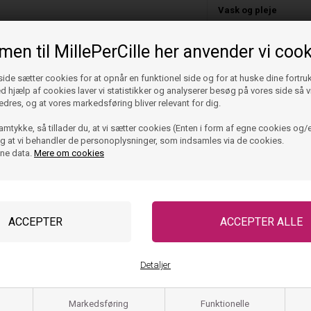
Vask og pleje
Størrelse og pasfor
en til MillePerCille her anvender vi cook
de sætter cookies for at opnår en funktionel side og for at huske dine fortru
Ved hjælp af cookies laver vi statistikker og analyserer besøg på vores side så vi
edres, og at vores markedsføring bliver relevant for dig.
amtykke, så tillader du, at vi sætter cookies (Enten i form af egne cookies og/e
 og at vi behandler de personoplysninger, som indsamles via de cookies.
ine data.
Mere om cookies
Detaljer
Markedsføring
Funktionelle