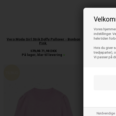
Velkomm
Vores hjemmesi
indstillinger. 
hele tiden forb
Vero Moda Girl Strik Doffy Pullover - Bonbon
Pink
Hvis du giver s
179,95
71,98
DKK
tredjeparter),
På lager, klar til levering
Vi passer på d
60%
Nødvendige