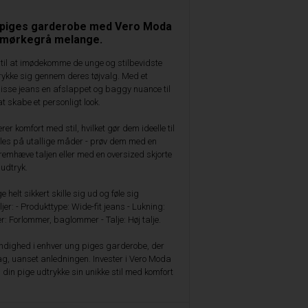
le piges garderobe med Vero Moda
i mørkegrå melange.
 til at imødekomme de unge og stilbevidste
trykke sig gennem deres tøjvalg. Med et
r disse jeans en afslappet og baggy nuance til
l at skabe et personligt look.
r komfort med stil, hvilket gør dem ideelle til
les på utallige måder - prøv dem med en
remhæve taljen eller med en oversized skjorte
 udtryk.
e helt sikkert skille sig ud og føle sig
jer: - Produkttype: Wide-fit jeans - Lukning:
: Forlommer, baglommer - Talje: Høj talje.
ndighed i enhver ung piges garderobe, der
ag, uanset anledningen. Invester i Vero Moda
 din pige udtrykke sin unikke stil med komfort