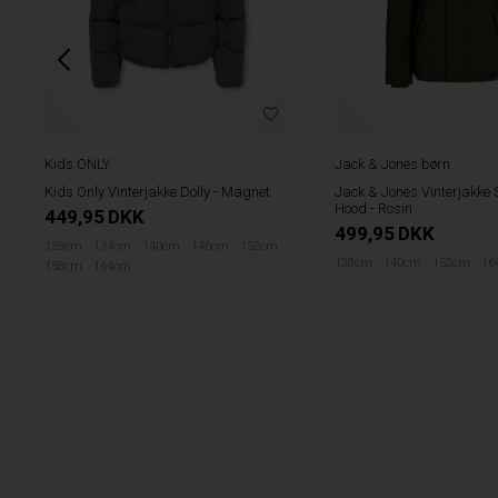
Kids ONLY
Jack & Jones børn
Kids Only Vinterjakke Dolly - Magnet
Jack & Jones Vinterjakke 
Hood - Rosin
449,95
DKK
499,95
DKK
128cm
134cm
140cm
146cm
152cm
128cm
140cm
152cm
16
158cm
164cm