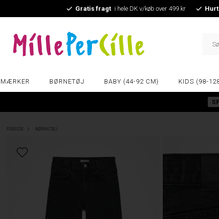
Gratis fragt
i hele DK v/køb over 499 kr
Hurt
MÆRKER
BØRNETØJ
BABY (44-92 CM)
KIDS (98-12
S
FORSIDE
BØRNETØJ