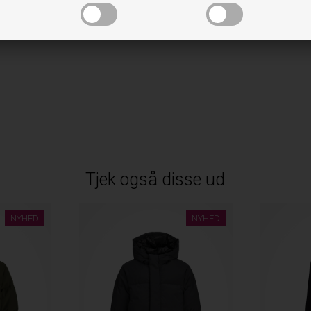
Tjek også disse ud
NYHED
NYHED