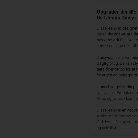
Opgrader din lil
Girl Jeans Daisy 
Disse jeans er designet
piger, der ønsker at ud
moderne vidt fit tilføje
ethvert outfit, perfekt ti
Daisy-jeansene kombinere
daglig brug. De kan sty
tætsiddende top for at f
for et løst og behageligt
Uanset valget vil din pig
fantastisk. Produktdetal
Knap og lynlås - Lommer
Disse jeans er en nødve
ønsker at skinne hver d
Girl Jeans Daisy, og lad
og selvtillid.