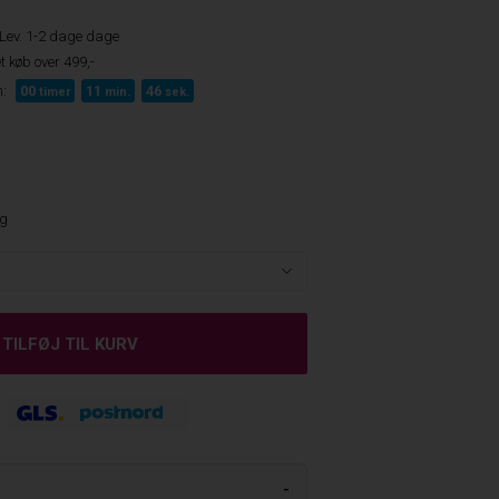
Lev. 1-2 dage dage
t køb over 499,-
:
00
11
45
timer
min.
sek.
ng