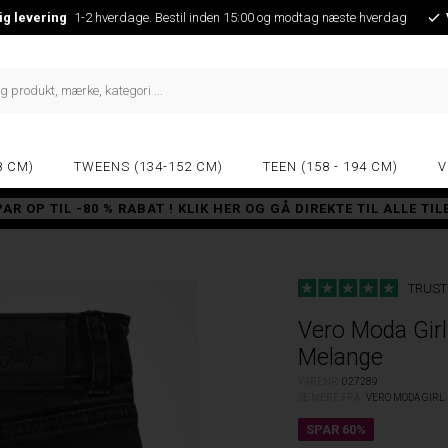
ig levering
1-2 hverdage. Bestil inden 15:00 og modtag næste hverdag
8 CM)
TWEENS (134-152 CM)
TEEN (158 - 194 CM)
V
PAR OP TIL -80 % RABAT ! KLIK HER OG GÅ DIREKTE TIL ALLE TI
TRUST
Vero Moda Girl
Melange
VARENR.
027289
SE MERE FRA
VERO MODA GIRL