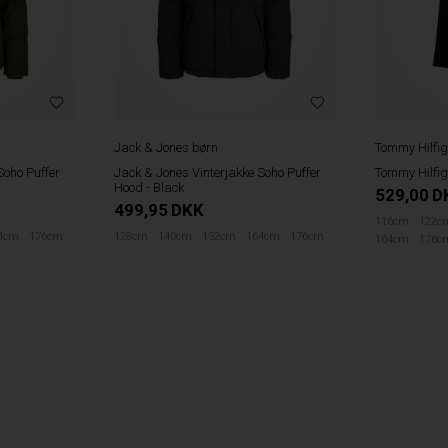
Jack & Jones børn
Tommy Hilfig
Soho Puffer
Jack & Jones Vinterjakke Soho Puffer
Tommy Hilfig
Hood - Black
529,00
D
499,95
DKK
116cm
122c
4cm
176cm
128cm
140cm
152cm
164cm
176cm
164cm
176c