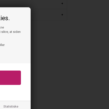
m
ies.
kne
 sikre, at siden
ller
Statistiske